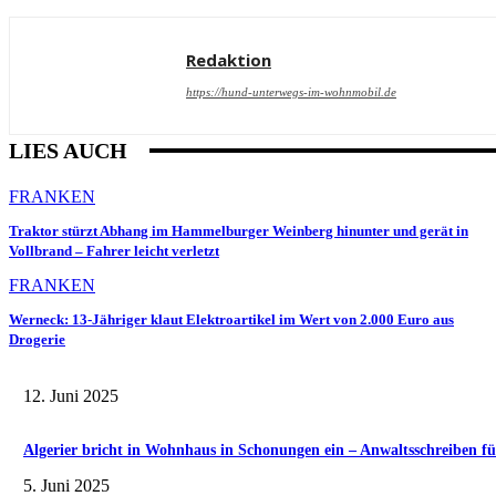
Redaktion
https://hund-unterwegs-im-wohnmobil.de
LIES AUCH
FRANKEN
Traktor stürzt Abhang im Hammelburger Weinberg hinunter und gerät in
Vollbrand – Fahrer leicht verletzt
FRANKEN
Werneck: 13-Jähriger klaut Elektroartikel im Wert von 2.000 Euro aus
Drogerie
12. Juni 2025
Algerier bricht in Wohnhaus in Schonungen ein – Anwaltsschreiben fü
5. Juni 2025