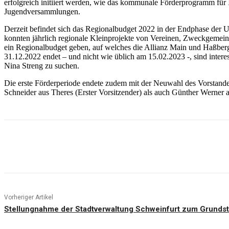
erfolgreich initiiert werden, wie das kommunale Förderprogramm für
Jugendversammlungen.
Derzeit befindet sich das Regionalbudget 2022 in der Endphase der 
konnten jährlich regionale Kleinprojekte von Vereinen, Zweckgemeins
ein Regionalbudget geben, auf welches die Allianz Main und Haßber
31.12.2022 endet – und nicht wie üblich am 15.02.2023 -, sind intere
Nina Streng zu suchen.
Die erste Förderperiode endete zudem mit der Neuwahl des Vorstand
Schneider aus Theres (Erster Vorsitzender) als auch Günther Werner au
Teilen
Vorheriger Artikel
Stellungnahme der Stadtverwaltung Schweinfurt zum Grunds