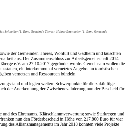
tthias Schneider (1. Bgm. Gemeinde Theres), Holger Baunacher (1. Bgm. Gemeinde
rg sowie der Gemeinden Theres, Wonfurt und Gädheim und tauschten
enarbeit aus. Der Zusammenschluss zur Arbeitsgemeinschaft 2014
Haßberge e.V. am 27.10.2017 gegründet wurde. Gemeinsam wollen die
usstatten, ein interkommunal vernetztes Angebot an touristischen
fgaben vernetzen und Ressourcen bündeln.
zungsstand und legten weitere Schwerpunkte für die zukünftige
b nach der Anerkennung der Zwischenevaluierung nun der Bescheid für
reine und des Ehrenamts, Klärschlammverwertung sowie Starkregen und
rfranken nun den Förderbescheid in Höhe von 217.800 Euro für vier
ierung des Allianzmanagements im Jahr 2018 konnten viele Projekte