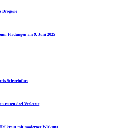
s Drogerie
seum Fladungen am 9. Juni 2025
reis Schweinfurt
n retten drei Verletzte
s Heilkraut mit moderner Wirkung