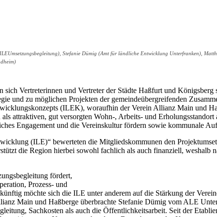
ng (ILEUmsetzungsbegleitung), Stefanie Dümig (Amt für ländliche Entwicklung Unterfranken), Ma
ädheim)
en sich Vertreterinnen und Vertreter der Städte Haßfurt und Königsbe
ategie und zu möglichen Projekten der gemeindeübergreifenden Zusamm
Entwicklungskonzepts (ILEK), woraufhin der Verein Allianz Main und 
 attraktiven, gut versorgten Wohn-, Arbeits- und Erholungsstandort a
liches Engagement und die Vereinskultur fördern sowie kommunale Au
ntwicklung (ILE)“ bewerteten die Mitgliedskommunen den Projektumset
tützt die Region hierbei sowohl fachlich als auch finanziell, weshal
ungsbegleitung fördert,
eration, Prozess- und
 Zukünftig möchte sich die ILE unter anderem auf die Stärkung der Ve
r Allianz Main und Haßberge überbrachte Stefanie Dümig vom ALE Unte
eitung, Sachkosten als auch die Öffentlichkeitsarbeit. Seit der Etabl