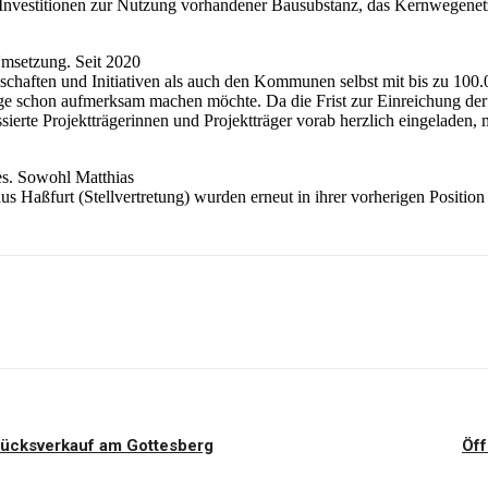
 Investitionen zur Nutzung vorhandener Bausubstanz, das Kernwegenetz
Umsetzung. Seit 2020
chaften und Initiativen als auch den Kommunen selbst mit bis zu 100.
ge schon aufmerksam machen möchte. Da die Frist zur Einreichung der
ssierte Projektträgerinnen und Projektträger vorab herzlich eingeladen
es. Sowohl Matthias
s Haßfurt (Stellvertretung) wurden erneut in ihrer vorherigen Position 
tücksverkauf am Gottesberg
Öff