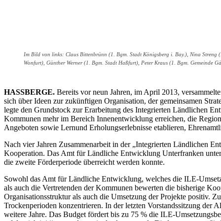
Im Bild von links: Claus Bittenbrünn (1. Bgm. Stadt Königsberg i. Bay.), Nina Stre
Wonfurt), Günther Werner (1. Bgm. Stadt Haßfurt), Peter Kraus (1. Bgm. Gemeinde G
HASSBERGE.
Bereits vor neun Jahren, im April 2013, versammelt
sich über Ideen zur zukünftigen Organisation, der gemeinsamen Str
legte den Grundstock zur Erarbeitung des Integrierten Ländlichen 
Kommunen mehr im Bereich Innenentwicklung erreichen, die Region als
Angeboten sowie Lernund Erholungserlebnisse etablieren, Ehrenamt
Nach vier Jahren Zusammenarbeit in der „Integrierten Ländlichen E
Kooperation. Das Amt für Ländliche Entwicklung Unterfranken unters
die zweite Förderperiode überreicht werden konnte.
Sowohl das Amt für Ländliche Entwicklung, welches die ILE-Umsetz
als auch die Vertretenden der Kommunen bewerten die bisherige Koop
Organisationsstruktur als auch die Umsetzung der Projekte positiv.
Trockenperioden konzentrieren. In der letzten Vorstandssitzung de
weitere Jahre. Das Budget fördert bis zu 75 % die ILE-Umsetzungsbegl