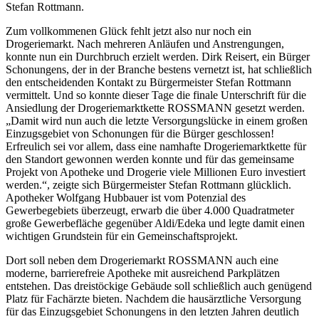
Stefan Rottmann.
Zum vollkommenen Glück fehlt jetzt also nur noch ein
Drogeriemarkt. Nach mehreren Anläufen und Anstrengungen,
konnte nun ein Durchbruch erzielt werden. Dirk Reisert, ein Bürger
Schonungens, der in der Branche bestens vernetzt ist, hat schließlich
den entscheidenden Kontakt zu Bürgermeister Stefan Rottmann
vermittelt. Und so konnte dieser Tage die finale Unterschrift für die
Ansiedlung der Drogeriemarktkette ROSSMANN gesetzt werden.
„Damit wird nun auch die letzte Versorgungslücke in einem großen
Einzugsgebiet von Schonungen für die Bürger geschlossen!
Erfreulich sei vor allem, dass eine namhafte Drogeriemarktkette für
den Standort gewonnen werden konnte und für das gemeinsame
Projekt von Apotheke und Drogerie viele Millionen Euro investiert
werden.“, zeigte sich Bürgermeister Stefan Rottmann glücklich.
Apotheker Wolfgang Hubbauer ist vom Potenzial des
Gewerbegebiets überzeugt, erwarb die über 4.000 Quadratmeter
große Gewerbefläche gegenüber Aldi/Edeka und legte damit einen
wichtigen Grundstein für ein Gemeinschaftsprojekt.
Dort soll neben dem Drogeriemarkt ROSSMANN auch eine
moderne, barrierefreie Apotheke mit ausreichend Parkplätzen
entstehen. Das dreistöckige Gebäude soll schließlich auch genügend
Platz für Fachärzte bieten. Nachdem die hausärztliche Versorgung
für das Einzugsgebiet Schonungens in den letzten Jahren deutlich