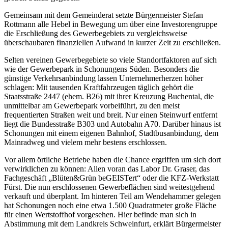
Gemeinsam mit dem Gemeinderat setzte Bürgermeister Stefan
Rottmann alle Hebel in Bewegung um über eine Investorengruppe
die Erschließung des Gewerbegebiets zu vergleichsweise
überschaubaren finanziellen Aufwand in kurzer Zeit zu erschließen.
Selten vereinen Gewerbegebiete so viele Standortfaktoren auf sich
wie der Gewerbepark in Schonungens Süden. Besonders die
günstige Verkehrsanbindung lassen Unternehmerherzen höher
schlagen: Mit tausenden Kraftfahrzeugen täglich gehört die
Staatsstraße 2447 (ehem. B26) mit ihrer Kreuzung Buchental, die
unmittelbar am Gewerbepark vorbeiführt, zu den meist
frequentierten Straßen weit und breit. Nur einen Steinwurf entfernt
liegt die Bundesstraße B303 und Autobahn A70. Darüber hinaus ist
Schonungen mit einem eigenen Bahnhof, Stadtbusanbindung, dem
Mainradweg und vielem mehr bestens erschlossen.
Vor allem örtliche Betriebe haben die Chance ergriffen um sich dort
verwirklichen zu können: Allen voran das Labor Dr. Graser, das
Fachgeschäft „Blüten&Grün beGEISTert“ oder die KFZ-Werkstatt
Fürst. Die nun erschlossenen Gewerbeflächen sind weitestgehend
verkauft und überplant. Im hinteren Teil am Wendehammer gelegen
hat Schonungen noch eine etwa 1.500 Quadratmeter große Fläche
für einen Wertstoffhof vorgesehen. Hier befinde man sich in
Abstimmung mit dem Landkreis Schweinfurt, erklärt Bürgermeister