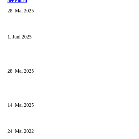
der Flucht
28. Mai 2025
Erlebnisreicher Juni: Spannende Gästeführungen in Stadt und Landkreis
Schweinfurt
1. Juni 2025
Wenn kleine Kicker groß rauskommen – 17. Grundschul-Fußballturnier de
Landkreise in Berkach
28. Mai 2025
Roland Kaiser live in Schweinfurt am 11. Juli 2025 – ein Sommerabend vo
Gänsehautmomente
14. Mai 2025
Gartenlust, Kräuterkunde und kulinarische Genüsse – Kräutermarkt am 26
2022 im Kloster Wechterswinkel
24. Mai 2022