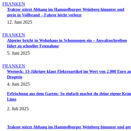
FRANKEN
Traktor stürzt Abhang im Hammelburger Weinberg hinunter und
gerät in Vollbrand – Fahrer leicht verletzt
12. Juni 2025
FRANKEN
Algerier bricht in Wohnhaus in Schonungen ein – Anwaltsschreiben
führt zu schneller Festnahme
5. Juni 2025
FRANKEN
Werneck: 13-Jähriger klaut Elektroartikel im Wert von 2.000 Euro a
Drogerie
4. Juni 2025
Erfrischung aus dem Garten: So einfach machst du deine eigene Kräu
Limo
2. Juli 2025
Traktor stürzt Abhang im Hammelburger Weinberg hinunter und ger