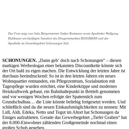
Das Foto zeigt von links Bürgermeister Stefan Rottmann sowie Apotheker Wolfgang
Hubbauer am künftigen Standort des Drogeriemarktes ROSSMANN und der
Apotheke im Gewerbegebiet Schonungen Süd.
SCHONUNGEN.
„Dann geh‘ doch nach Schonungen“ – diesen
markigen Werbeslogan einer bekannten Discountkette könnte sich
der Ort bald zu eigen machen. Die Entwicklung der letzten Jahre ist
durchaus beeindruckend: So ist in den letzten Jahren ein neues
Wohnquartier entstanden, ein Pflegezentrum, Sozialstation mit
Tagespflege wurden errichtet, eine Kinderkrippe und modernes
Heizkraftwerk gebaut, ein Bahnhaltepunkt in Betrieb genommen
und vor wenigen Wochen erfolgte der Spatenstich zum
Grundschulbau… die Liste könnte beliebig fortgesetzt werden. Und
schließlich sind da die neuen Einkaufsmöglichkeiten zu nennen: Mit
Lidl, Aldi, Edeka, Netto und Tegut im Altort hat Schonungen da
Einiges aufzubieten. Gerade das Gewerbegebiet „Tiefer Graben“ hat
der 8.000-Einwohner zählenden Großgemeinde nochmal einen
großen Schub gegeben.