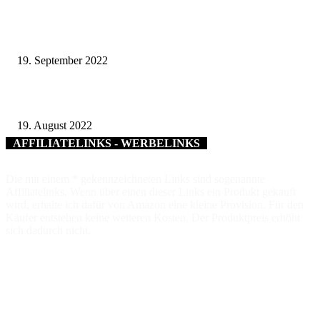
Langeweile im Museum? – Nicht mit Emil! – Heimatforscher auf spannen
Entdeckungstour durch die Museen im Landkreis Haßberge
19. September 2022
Wasserspender für notleidende Bäume gesucht
19. August 2022
AFFILIATELINKS - WERBELINKS
Die mit einem * gekennzeichneten Links sind sogenannte
Affiliatelinks. Wenn über einen dieser Links ein Produkt gekauft
wird, erhalte ich dafür von Amazon eine kleine Provision. Für den
Käufer entstehen keine weiteren Kosten. Der Produktpreis erhöht
sich dadurch nicht.