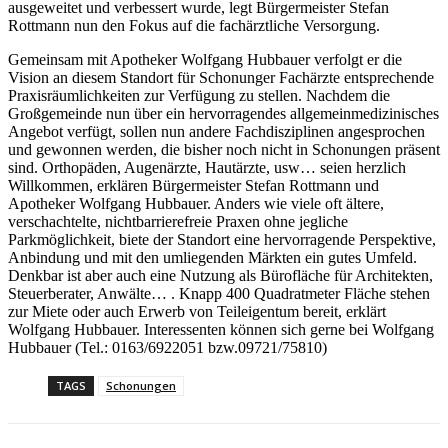
ausgeweitet und verbessert wurde, legt Bürgermeister Stefan
Rottmann nun den Fokus auf die fachärztliche Versorgung.
Gemeinsam mit Apotheker Wolfgang Hubbauer verfolgt er die
Vision an diesem Standort für Schonunger Fachärzte entsprechende
Praxisräumlichkeiten zur Verfügung zu stellen. Nachdem die
Großgemeinde nun über ein hervorragendes allgemeinmedizinisches
Angebot verfügt, sollen nun andere Fachdisziplinen angesprochen
und gewonnen werden, die bisher noch nicht in Schonungen präsent
sind. Orthopäden, Augenärzte, Hautärzte, usw… seien herzlich
Willkommen, erklären Bürgermeister Stefan Rottmann und
Apotheker Wolfgang Hubbauer. Anders wie viele oft ältere,
verschachtelte, nichtbarrierefreie Praxen ohne jegliche
Parkmöglichkeit, biete der Standort eine hervorragende Perspektive,
Anbindung und mit den umliegenden Märkten ein gutes Umfeld.
Denkbar ist aber auch eine Nutzung als Bürofläche für Architekten,
Steuerberater, Anwälte… . Knapp 400 Quadratmeter Fläche stehen
zur Miete oder auch Erwerb von Teileigentum bereit, erklärt
Wolfgang Hubbauer. Interessenten können sich gerne bei Wolfgang
Hubbauer (Tel.: 0163/6922051 bzw.09721/75810)
TAGS
Schonungen