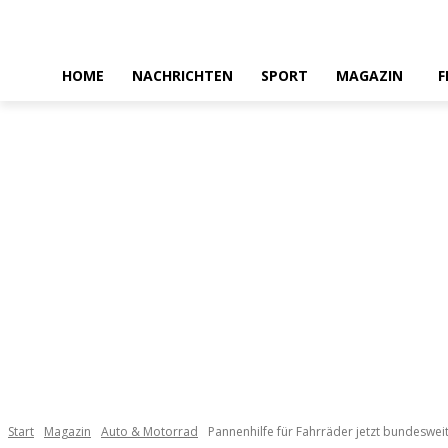
HOME
NACHRICHTEN
SPORT
MAGAZIN
F
Start
Magazin
Auto & Motorrad
Pannenhilfe für Fahrräder jetzt bundesweit