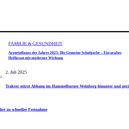
FAMILIE & GESUNDHEIT
o
Arzneipflanze des Jahres 2025: Die Gemeine Schafgarbe – Ein uraltes
Heilkraut mit moderner Wirkung
2. Juli 2025
 –
Traktor stürzt Abhang im Hammelburger Weinberg hinunter und gerät 
hrt zu schneller Festnahme