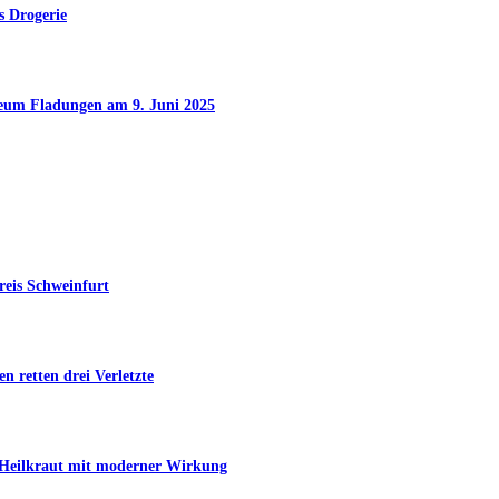
s Drogerie
seum Fladungen am 9. Juni 2025
reis Schweinfurt
n retten drei Verletzte
s Heilkraut mit moderner Wirkung