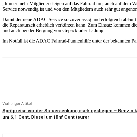
„Immer mehr Mitglieder steigen auf das Fahrrad um, auch auf dem Weg z
Service notwendig ist und von den Mitgliedern auch sehr gut angen
Damit der neue ADAC Service so zuverlässig und erfolgreich abläuft 
die Reparaturzeit erheblich verkürzen kann. Zum Einsatz kommen die 
und auch bei der Bergung von Gepäck oder Ladung.
Im Notfall ist die ADAC Fahrrad-Pannenhilfe unter der bekannten P
Teilen
Vorheriger Artikel
Spritpreise vor der Steuersenkung stark gestiegen – Benzin 
um 6,1 Cent, Diesel um fünf Cent teurer