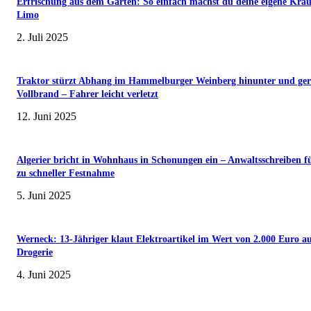
Erfrischung aus dem Garten: So einfach machst du deine eigene Kräu
Limo
2. Juli 2025
Traktor stürzt Abhang im Hammelburger Weinberg hinunter und ger
Vollbrand – Fahrer leicht verletzt
12. Juni 2025
Algerier bricht in Wohnhaus in Schonungen ein – Anwaltsschreiben f
zu schneller Festnahme
5. Juni 2025
Werneck: 13-Jähriger klaut Elektroartikel im Wert von 2.000 Euro a
Drogerie
4. Juni 2025