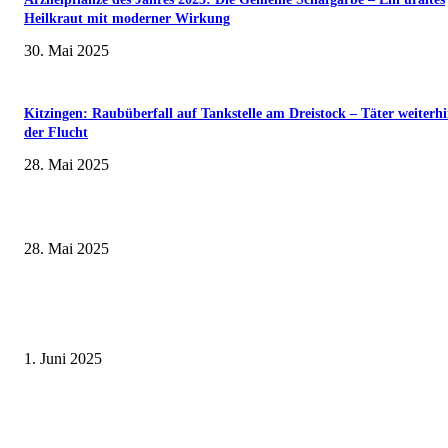
Heilkraut mit moderner Wirkung
30. Mai 2025
Kitzingen: Raubüberfall auf Tankstelle am Dreistock – Täter weiterhi
der Flucht
28. Mai 2025
Wenn kleine Kicker groß rauskommen – 17. Grundschul-Fußballturnier de
Landkreise in Berkach
28. Mai 2025
Erlebnisreicher Juni: Spannende Gästeführungen in Stadt und Landkreis
Schweinfurt
1. Juni 2025
Sonderausstellung und Führungen am Internationalen Museumstag im Mu
Obere Saline Bad Kissingen