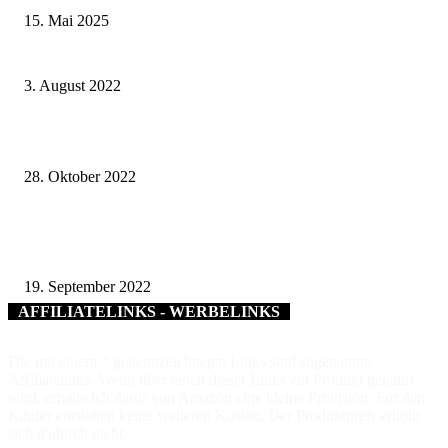
15. Mai 2025
Girls skaten only! – Kostenlose Anfängerkurse für Mädchen jeden Donners
3. August 2022
Bestellt und abgeholt – Neues Pass-Ausgabeterminal im Rathaus Würzburg
28. Oktober 2022
60 Jahre Städtepartnerschaft – Bürgermeister Heilig empfängt Delegation 
Dundee Würzburg Twinning Association im Wenzelsaal
19. September 2022
AFFILIATELINKS - WERBELINKS
Die mit einem * gekennzeichneten Links sind sogenannte
Affiliatelinks. Wenn über einen dieser Links ein Produkt gekauft
wird, erhalte ich dafür von Amazon eine kleine Provision. Für den
Käufer entstehen keine weiteren Kosten. Der Produktpreis erhöht
sich dadurch nicht.