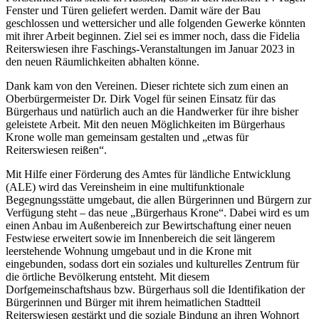
Fenster und Türen geliefert werden. Damit wäre der Bau
geschlossen und wettersicher und alle folgenden Gewerke könnten
mit ihrer Arbeit beginnen. Ziel sei es immer noch, dass die Fidelia
Reiterswiesen ihre Faschings-Veranstaltungen im Januar 2023 in
den neuen Räumlichkeiten abhalten könne.
Dank kam von den Vereinen. Dieser richtete sich zum einen an
Oberbürgermeister Dr. Dirk Vogel für seinen Einsatz für das
Bürgerhaus und natürlich auch an die Handwerker für ihre bisher
geleistete Arbeit. Mit den neuen Möglichkeiten im Bürgerhaus
Krone wolle man gemeinsam gestalten und „etwas für
Reiterswiesen reißen“.
Mit Hilfe einer Förderung des Amtes für ländliche Entwicklung
(ALE) wird das Vereinsheim in eine multifunktionale
Begegnungsstätte umgebaut, die allen Bürgerinnen und Bürgern zur
Verfügung steht – das neue „Bürgerhaus Krone“. Dabei wird es um
einen Anbau im Außenbereich zur Bewirtschaftung einer neuen
Festwiese erweitert sowie im Innenbereich die seit längerem
leerstehende Wohnung umgebaut und in die Krone mit
eingebunden, sodass dort ein soziales und kulturelles Zentrum für
die örtliche Bevölkerung entsteht. Mit diesem
Dorfgemeinschaftshaus bzw. Bürgerhaus soll die Identifikation der
Bürgerinnen und Bürger mit ihrem heimatlichen Stadtteil
Reiterswiesen gestärkt und die soziale Bindung an ihren Wohnort