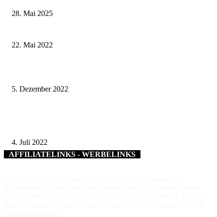
28. Mai 2025
Spielspaß für die ganze Familie im Fränkischen Freilandmuseum Fladung
22. Mai 2022
Ein Pfarrhaus wird zum Radsport-Bildungshaus – LEADER macht’s mögl
5. Dezember 2022
Mainwasser – Deinwasser – Unserwasser – Wasseraktionstag am Samstag,
16.Juli, in Kitzingen
4. Juli 2022
AFFILIATELINKS - WERBELINKS
Die mit einem * gekennzeichneten Links sind sogenannte
Affiliatelinks. Wenn über einen dieser Links ein Produkt gekauft
wird, erhalte ich dafür von Amazon eine kleine Provision. Für den
Käufer entstehen keine weiteren Kosten. Der Produktpreis erhöht
sich dadurch nicht.