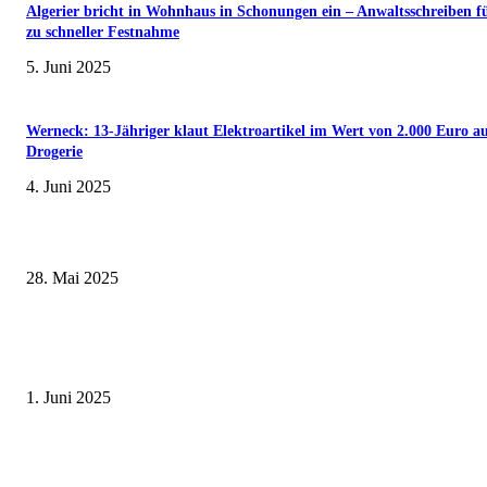
Algerier bricht in Wohnhaus in Schonungen ein – Anwaltsschreiben f
zu schneller Festnahme
5. Juni 2025
Werneck: 13-Jähriger klaut Elektroartikel im Wert von 2.000 Euro a
Drogerie
4. Juni 2025
Museumsfest und UNESCO-Welterbetag in der Oberen Saline am 1. Juni i
Kissingen
28. Mai 2025
Erlebnisreicher Juni: Spannende Gästeführungen in Stadt und Landkreis
Schweinfurt
1. Juni 2025
Wenn kleine Kicker groß rauskommen – 17. Grundschul-Fußballturnier de
Landkreise in Berkach