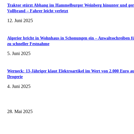
Traktor stürzt Abhang im Hammelburger Weinberg hinunter und ger
Vollbrand – Fahrer leicht verletzt
12. Juni 2025
Algerier bricht in Wohnhaus in Schonungen ein – Anwaltsschreiben f
zu schneller Festnahme
5. Juni 2025
Werneck: 13-Jähriger klaut Elektroartikel im Wert von 2.000 Euro a
Drogerie
4. Juni 2025
Museumsfest und UNESCO-Welterbetag in der Oberen Saline am 1. Juni i
Kissingen
28. Mai 2025
Erlebnisreicher Juni: Spannende Gästeführungen in Stadt und Landkreis