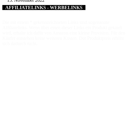
15. November 2022
AFFILIATELINKS - WERBELINKS
Die mit einem * gekennzeichneten Links sind sogenannte
Affiliatelinks. Wenn über einen dieser Links ein Produkt gekauft
wird, erhalte ich dafür von Amazon eine kleine Provision. Für den
Käufer entstehen keine weiteren Kosten. Der Produktpreis erhöht
sich dadurch nicht.