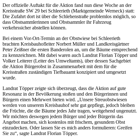
Der offizielle Auftakt für die Aktion fand nun diese Woche an der
Kreisstraße SW 29 bei Schleerieth (Marktgemeinde Werneck) statt:
Die Zufahrt dort ist über die Schlehenstraße problemlos möglich, so
dass Obstsammlerinnen und Obstsammler ihr Fahrzeug
verkehrssicher abstellen können.
Bei einem Vor-Ort-Termin an der Obstwiese bei Schleerieth
brachten Kreisbauhofleiter Norbert Müller und Landkreisgärtner
Peter Zeißner die ersten Banderolen an, um die Bäume entsprechend
zu kennzeichnen. Mit dabei waren auch Landrat Florian Töpper und
Volker Leiterer (Leiter des Umweltamts), über dessen Sachgebiet
die Aktion Bürgerobst in Zusammenarbeit mit dem für die
Kreisstraßen zuständigen Tiefbauamt konzipiert und umgesetzt
wurde.
Landrat Töpper zeigte sich überzeugt, dass die Aktion auf gute
Resonanz in der Bevölkerung stoßen und den Bürgerinnen und
Bürgern einen Mehrwert bieten wird. „Unsere Streuobstwiesen
werden von unserem Kreisbauhof sehr gut gepflegt, jedoch bleiben
die Früchte, die die Bäume jedes Jahr tragen, weitgehend ungenutzt.
Wir möchten deswegen jedem Bürger und jeder Bürgerin das
Angebot machen, sich kostenlos mit frischem, gesundem Obst
einzudecken. Oder lassen Sie es mich anders formulieren: Greifen
Sie zu“, sagte Landrat Florian Töpper.