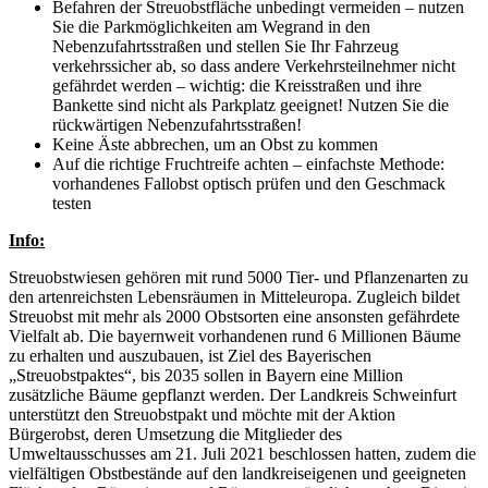
Befahren der Streuobstfläche unbedingt vermeiden – nutzen
Sie die Parkmöglichkeiten am Wegrand in den
Nebenzufahrtsstraßen und stellen Sie Ihr Fahrzeug
verkehrssicher ab, so dass andere Verkehrsteilnehmer nicht
gefährdet werden – wichtig: die Kreisstraßen und ihre
Bankette sind nicht als Parkplatz geeignet! Nutzen Sie die
rückwärtigen Nebenzufahrtsstraßen!
Keine Äste abbrechen, um an Obst zu kommen
Auf die richtige Fruchtreife achten – einfachste Methode:
vorhandenes Fallobst optisch prüfen und den Geschmack
testen
Info:
Streuobstwiesen gehören mit rund 5000 Tier- und Pflanzenarten zu
den artenreichsten Lebensräumen in Mitteleuropa. Zugleich bildet
Streuobst mit mehr als 2000 Obstsorten eine ansonsten gefährdete
Vielfalt ab. Die bayernweit vorhandenen rund 6 Millionen Bäume
zu erhalten und auszubauen, ist Ziel des Bayerischen
„Streuobstpaktes“, bis 2035 sollen in Bayern eine Million
zusätzliche Bäume gepflanzt werden. Der Landkreis Schweinfurt
unterstützt den Streuobstpakt und möchte mit der Aktion
Bürgerobst, deren Umsetzung die Mitglieder des
Umweltausschusses am 21. Juli 2021 beschlossen hatten, zudem die
vielfältigen Obstbestände auf den landkreiseigenen und geeigneten