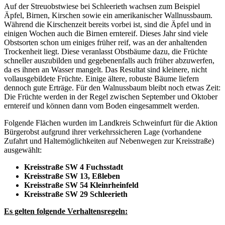
Auf der Streuobstwiese bei Schleerieth wachsen zum Beispiel
Äpfel, Birnen, Kirschen sowie ein amerikanischer Wallnussbaum.
Während die Kirschenzeit bereits vorbei ist, sind die Äpfel und in
einigen Wochen auch die Birnen erntereif. Dieses Jahr sind viele
Obstsorten schon um einiges früher reif, was an der anhaltenden
Trockenheit liegt. Diese veranlasst Obstbäume dazu, die Früchte
schneller auszubilden und gegebenenfalls auch früher abzuwerfen,
da es ihnen an Wasser mangelt. Das Resultat sind kleinere, nicht
vollausgebildete Früchte. Einige ältere, robuste Bäume liefern
dennoch gute Erträge. Für den Walnussbaum bleibt noch etwas Zeit:
Die Früchte werden in der Regel zwischen September und Oktober
erntereif und können dann vom Boden eingesammelt werden.
Folgende Flächen wurden im Landkreis Schweinfurt für die Aktion
Bürgerobst aufgrund ihrer verkehrssicheren Lage (vorhandene
Zufahrt und Haltemöglichkeiten auf Nebenwegen zur Kreisstraße)
ausgewählt:
Kreisstraße SW 4 Fuchsstadt
Kreisstraße SW 13, Eßleben
Kreisstraße SW 54 Kleinrheinfeld
Kreisstraße SW 29 Schleerieth
Es gelten folgende Verhaltensregeln: