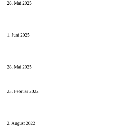
28. Mai 2025
Erlebnisreicher Juni: Spannende Gästeführungen in Stadt und Landkreis
Schweinfurt
1. Juni 2025
Wenn kleine Kicker groß rauskommen – 17. Grundschul-Fußballturnier de
Landkreise in Berkach
28. Mai 2025
Die 7b aus Gaibach besuchte die Wissenswerkstatt Schweinfurt, die 10a leg
Solarmodulen, Windkraftanlagen und Wasserturbinen Hand an
23. Februar 2022
Ausstellung im Rathausfoyer: Altes Handwerkerhaus von 1521 und Innere
Pleich
2. August 2022