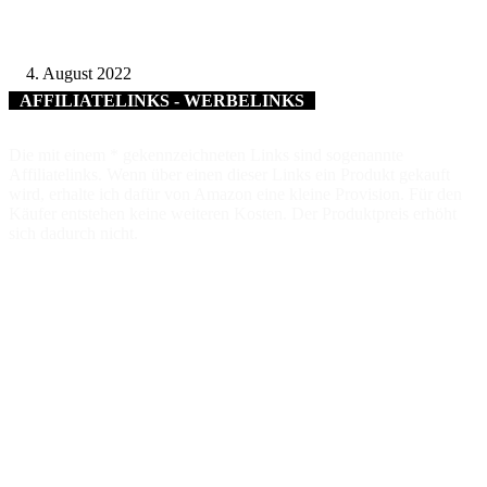
1725 Mal Blutspenden – 13 Jubilare in Schonungen ausgezeichnet
4. August 2022
AFFILIATELINKS - WERBELINKS
Die mit einem * gekennzeichneten Links sind sogenannte
Affiliatelinks. Wenn über einen dieser Links ein Produkt gekauft
wird, erhalte ich dafür von Amazon eine kleine Provision. Für den
Käufer entstehen keine weiteren Kosten. Der Produktpreis erhöht
sich dadurch nicht.