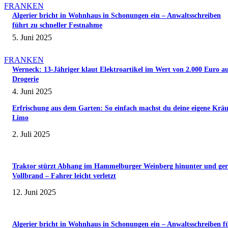
FRANKEN
Algerier bricht in Wohnhaus in Schonungen ein – Anwaltsschreiben
führt zu schneller Festnahme
5. Juni 2025
FRANKEN
Werneck: 13-Jähriger klaut Elektroartikel im Wert von 2.000 Euro a
Drogerie
4. Juni 2025
Erfrischung aus dem Garten: So einfach machst du deine eigene Kräu
Limo
2. Juli 2025
Traktor stürzt Abhang im Hammelburger Weinberg hinunter und ger
Vollbrand – Fahrer leicht verletzt
12. Juni 2025
Algerier bricht in Wohnhaus in Schonungen ein – Anwaltsschreiben f