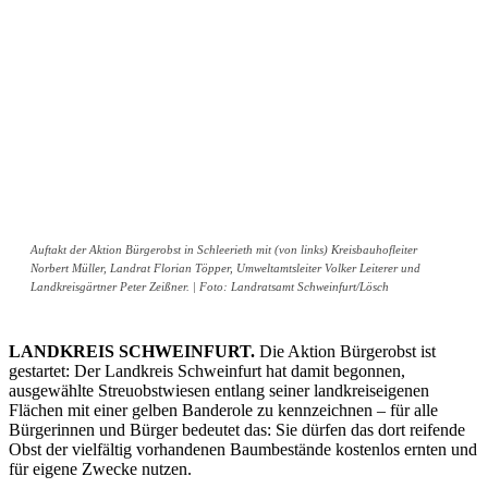
Auftakt der Aktion Bürgerobst in Schleerieth mit (von links) Kreisbauhofleiter
Norbert Müller, Landrat Florian Töpper, Umweltamtsleiter Volker Leiterer und
Landkreisgärtner Peter Zeißner. | Foto: Landratsamt Schweinfurt/Lösch
LANDKREIS SCHWEINFURT.
Die Aktion Bürgerobst ist
gestartet: Der Landkreis Schweinfurt hat damit begonnen,
ausgewählte Streuobstwiesen entlang seiner landkreiseigenen
Flächen mit einer gelben Banderole zu kennzeichnen – für alle
Bürgerinnen und Bürger bedeutet das: Sie dürfen das dort reifende
Obst der vielfältig vorhandenen Baumbestände kostenlos ernten und
für eigene Zwecke nutzen.