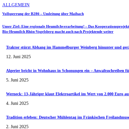
ALLGEMEIN
Vollsperrung der B286 – Umleitung über Maibach
Unser Ziel: Eine regionale Heumilchverarbeitung! – Das Kooperationsprojekt
Bio-Heumilch Rhön-Vogelsberg macht auch nach Projektende weiter
Traktor stürzt Abhang im Hammelburger Weinberg hinunter und gerät 
12. Juni 2025
Algerier bricht in Wohnhaus in Schonungen ein – Anwaltsschreiben fü
5. Juni 2025
Werneck: 13-Jähriger klaut Elektroartikel im Wert von 2.000 Euro au
4. Juni 2025
Tradition erleben: Deutscher Mühlentag im Fränkischen Freilandmu
2. Juni 2025