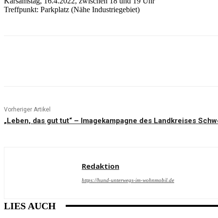
Karsamstag, 16.4.2022, zwischen 18 und 19 Uhr
Treffpunkt: Parkplatz (Nähe Industriegebiet)
Teilen
Vorheriger Artikel
„Leben, das gut tut“ – Imagekampagne des Landkreises Schwei
Redaktion
https://hund-unterwegs-im-wohnmobil.de
LIES AUCH