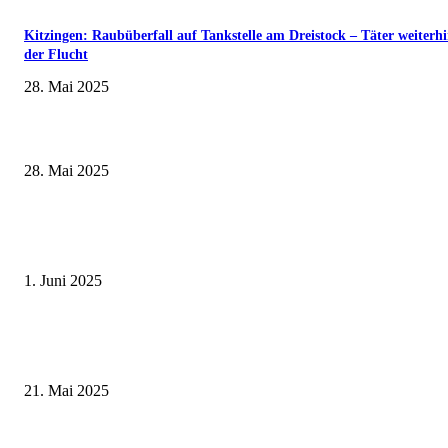
Kitzingen: Raubüberfall auf Tankstelle am Dreistock – Täter weiterhi
der Flucht
28. Mai 2025
Wenn kleine Kicker groß rauskommen – 17. Grundschul-Fußballturnier de
Landkreise in Berkach
28. Mai 2025
Erlebnisreicher Juni: Spannende Gästeführungen in Stadt und Landkreis
Schweinfurt
1. Juni 2025
Zeitreise am Main: Großer Mittelaltermarkt an der Leonhard-Frank-Prom
in Würzburg
21. Mai 2025
Gutes beibehalten, Neues entdecken – Das Motto des Aktionsmonats „Ges
älter werden“ lässt die Vorfreude auf Oktober steigen