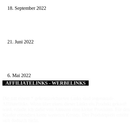
18. September 2022
Tierische Patin – Gartenamt eröffnet überarbeiteten Schlangenspielplatz in
Heidingsfeld
21. Juni 2022
Ausnahme für Blumenverkaufsstellen – Auch am Muttertag können Blume
verkauft werden
6. Mai 2022
AFFILIATELINKS - WERBELINKS
Die mit einem * gekennzeichneten Links sind sogenannte
Affiliatelinks. Wenn über einen dieser Links ein Produkt gekauft
wird, erhalte ich dafür von Amazon eine kleine Provision. Für den
Käufer entstehen keine weiteren Kosten. Der Produktpreis erhöht
sich dadurch nicht.