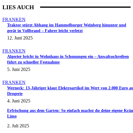
LIES AUCH
FRANKEN
Traktor stürzt Abhang im Hammelburger Weinberg hinunter und
gerät in Vollbrand – Fahrer leicht verletzt
12. Juni 2025
FRANKEN
Algerier bricht in Wohnhaus in Schonungen ein – Anwaltsschreiben
führt zu schneller Festnahme
5. Juni 2025
FRANKEN
Werneck: 13-Jähriger klaut Elektroartikel im Wert von 2.000 Euro a
Drogerie
4. Juni 2025
Erfrischung aus dem Garten: So einfach machst du deine eigene Kräu
Limo
2. Juli 2025