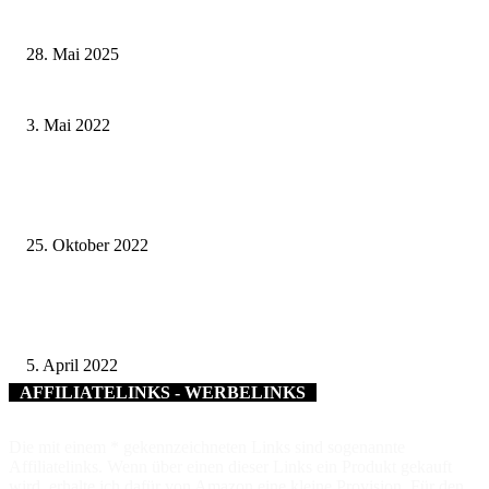
Landkreise in Berkach
28. Mai 2025
Landkreis Haßberge: Sirenen heulen zur Probe
3. Mai 2022
Für einen lebendigen Ortskern: Von Bäckerei bis Handwerksbetrieb – Viel
Kleinstunternehmen kommen für eine Förderung in Frage
25. Oktober 2022
„Bäume für die Zukunft“: Sparkasse unterstützt die Pflanzaktion der Stadt
Schweinfurt
5. April 2022
AFFILIATELINKS - WERBELINKS
Die mit einem * gekennzeichneten Links sind sogenannte
Affiliatelinks. Wenn über einen dieser Links ein Produkt gekauft
wird, erhalte ich dafür von Amazon eine kleine Provision. Für den