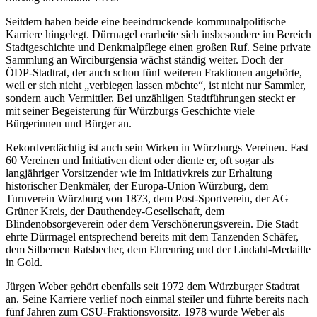
Seitdem haben beide eine beeindruckende kommunalpolitische
Karriere hingelegt. Dürrnagel erarbeite sich insbesondere im Bereich
Stadtgeschichte und Denkmalpflege einen großen Ruf. Seine private
Sammlung an Wirciburgensia wächst ständig weiter. Doch der
ÖDP-Stadtrat, der auch schon fünf weiteren Fraktionen angehörte,
weil er sich nicht „verbiegen lassen möchte“, ist nicht nur Sammler,
sondern auch Vermittler. Bei unzähligen Stadtführungen steckt er
mit seiner Begeisterung für Würzburgs Geschichte viele
Bürgerinnen und Bürger an.
Rekordverdächtig ist auch sein Wirken in Würzburgs Vereinen. Fast
60 Vereinen und Initiativen dient oder diente er, oft sogar als
langjähriger Vorsitzender wie im Initiativkreis zur Erhaltung
historischer Denkmäler, der Europa-Union Würzburg, dem
Turnverein Würzburg von 1873, dem Post-Sportverein, der AG
Grüner Kreis, der Dauthendey-Gesellschaft, dem
Blindenobsorgeverein oder dem Verschönerungsverein. Die Stadt
ehrte Dürrnagel entsprechend bereits mit dem Tanzenden Schäfer,
dem Silbernen Ratsbecher, dem Ehrenring und der Lindahl-Medaille
in Gold.
Jürgen Weber gehört ebenfalls seit 1972 dem Würzburger Stadtrat
an. Seine Karriere verlief noch einmal steiler und führte bereits nach
fünf Jahren zum CSU-Fraktionsvorsitz. 1978 wurde Weber als