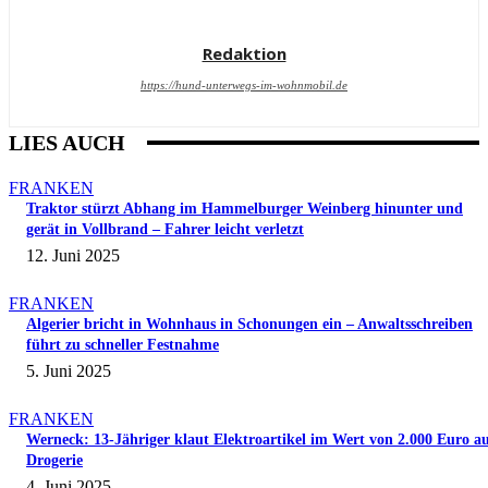
Redaktion
https://hund-unterwegs-im-wohnmobil.de
LIES AUCH
FRANKEN
Traktor stürzt Abhang im Hammelburger Weinberg hinunter und
gerät in Vollbrand – Fahrer leicht verletzt
12. Juni 2025
FRANKEN
Algerier bricht in Wohnhaus in Schonungen ein – Anwaltsschreiben
führt zu schneller Festnahme
5. Juni 2025
FRANKEN
Werneck: 13-Jähriger klaut Elektroartikel im Wert von 2.000 Euro a
Drogerie
4. Juni 2025