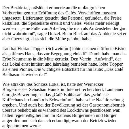
Der Bezirkstagspräsident erinnerte an die umfangreichen
Vorbereitungen zur Eröffnung des Cafés. Vorschriften mussten
umgesetzt, Lieferanten gesucht, das Personal gefunden, die Preise
kalkuliert, die Speisekarte erstellt und vieles, vieles mehr erledigt
werden – „eine Fülle von Arbeiten, die man als Außenstehender gar
nicht wahrnimmt“, sagte Dotzel. Beim Blick auf das Ambiente sei er
aber überzeugt, dass sich die Mühe gelohnt habe.
Landrat Florian Töpper (Schweinfurt) lobte das neu eröffnete Bistro
als „offenes Haus, das zur Begegnung einlädt“. Damit habe man das
Erbe Neumanns in die Mitte gerückt. Den Verein „Aufwind“, der
das Lokal einst initiiert und jahrelang betrieben hatte, lobte Töpper
als einen Pionier. Die wichtigste Botschaft für ihn laute: „Das Café
Balthasar ist wieder da!“
Wie attraktiv das Schloss-Lokal ist, hatte der Wernecker
Bürgermeister Sebastian Hauck im Internet recherchiert. Laut einer
Google-Bewertung sei das „Café Balthasar“ das „schönste
Kaffeehaus im Landkreis Schweinfurt“, habe seine Nachforschung
ergeben. Und auch bei der Bevölkerung sei der Gastronomiebetrieb
überaus beliebt: als es während des Lockdowns geschlossen war,
hätten regelmäßig bei ihm im Rathaus Bürgerinnen und Bürger
angerufen und sich danach erkundigt, wann der Betrieb wieder
aufgenommen werde.