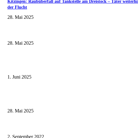
Kitzingen: Raubüberfall auf Tankstelle am Dreistock – Täter weiterhi
der Flucht
28. Mai 2025
Museumsfest und UNESCO-Welterbetag in der Oberen Saline am 1. Juni i
Kissingen
28. Mai 2025
Erlebnisreicher Juni: Spannende Gästeführungen in Stadt und Landkreis
Schweinfurt
1. Juni 2025
Wenn kleine Kicker groß rauskommen – 17. Grundschul-Fußballturnier de
Landkreise in Berkach
28. Mai 2025
Vom Schreiner-Lehrling bis zur angehenden Augenoptikerin: Das AzubiShu
bringt Auszubildende im Landkreis Rhön-Grabfeld weiterhin an ihr Ziel
2. September 2022