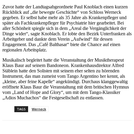
Zuvor hatte der Landtagsabgeordnete Paul Knoblach einen kurzen
Rückblick auf „die bewegte Geschichte“ von Schloss Werneck
gegeben. Er selbst habe mehr als 35 Jahre als Krankenpfleger und
später als Fachkrankenpfleger für Psychiatrie hier gearbeitet. Bei
aller Schönheit spiegle sich in dem „Areal die Vergänglichkeit der
Dinge wider“, sagte Knoblach. Er lobte den Bezirk Unterfranken als
Arbeitgeber und dankte dem Verein „Aufwind“ für dessen
Engagement. Das „Café Balthasar“ biete die Chance auf einen
regionalen Arbeitsplatz.
Musikalisch begleitet hatte die Veranstaltung der Musiktherapeut
Klaus Baur auf seinem Bandoneon. Krankenhausdirektor Alfred
Stäblein hatte den Solisten mit seinem eher selten zu hörenden
Instrument, das man zumeist vom Tango Argentino her kennt, als
„kleine, aber feine Kapelle“ angekündigt. Durchaus klanggewaltig
eröffnete Klaus Baur die Veranstaltung mit dem britischen Hymnus
vom „Land of Hope and Glory“, um mit dem Tango-Klassiker
„Adios Muchachos“ die Festgesellschaft zu entlassen.
TAGS
Werneck