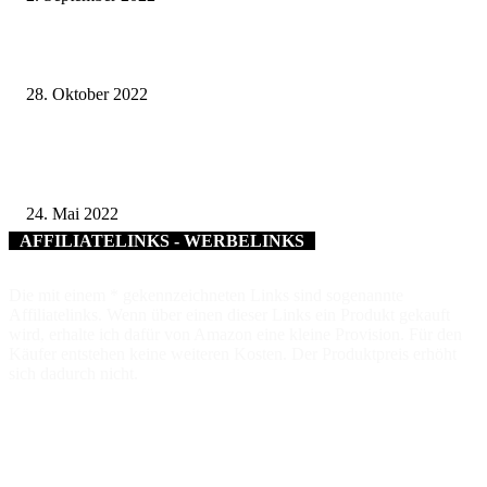
Großes Interesse am Apfelbestimmungskurs in Ochsenfurt
28. Oktober 2022
Für Verdienste im Ehrenamt: Margot Beck aus Röttingen erhält das
Ehrenzeichen des Bayerischen Ministerpräsidenten
24. Mai 2022
AFFILIATELINKS - WERBELINKS
Die mit einem * gekennzeichneten Links sind sogenannte
Affiliatelinks. Wenn über einen dieser Links ein Produkt gekauft
wird, erhalte ich dafür von Amazon eine kleine Provision. Für den
Käufer entstehen keine weiteren Kosten. Der Produktpreis erhöht
sich dadurch nicht.