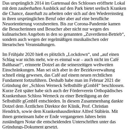
Das ursprünglich 2014 im Gartensaal des Schlosses eröffnete Lokal
mit dem zauberhaften Ausblick auf den Park bietet seelisch Kranken
die Chance, dauerhaft zu arbeiten oder sich auf den Wiedereinstieg
in ihren ursprünglichen Beruf oder aber auf eine berufliche
Neuorientierung vorzubereiten. Bis zur Corona-Pandemie kamen
die Besucherinnen und Besucher aber nicht nur wegen des
kulinarischen Angebots in den so genannten „Zuverdienst-Betrieb“,
sondern auch wegen der regelmäßigen musikalischen oder
literarischen Veranstaltungen.
Im Frühjahr 2020 hieß es plötzlich „Lockdown“, und „auf einen
Schlag war nichts mehr, wie es einmal war – auch nicht im Café
Balthasar!“, erinnerte Dotzel an die seinerzeitigen weltweiten
Einschränkungen. Man sei sich aber in der Bezirksverwaltung
schnell einig gewesen, das Café auf einem neuen rechtlichen
Fundament fortzuführen. Deshalb habe man im Februar 2021 die
Gründung der „Schloss Werneck Selbsthilfe gGmbH“ beschlossen.
Kurze Zeit später habe sich auch der Förderverein Orthopädisches
Krankenhaus Schloss Werneck zu einer Beteiligung an der
Selbsthilfe gGmbH entschieden. In diesem Zusammenhang dankte
Dotzel dem Ärztlichen Direktor der Klinik, Prof. Christian
Hendrich, sowie dem Krankenhausdirektor Alfred Stäblein. Mit
ihnen gemeinsam habe er Ende vergangenen Jahres beim
zuständigen Notar die entscheidenden Unterschriften unter das
Gründungs-Dokument gesetzt.