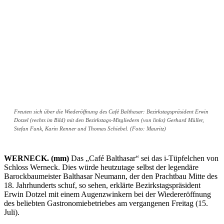
Freuten sich über die Wiederöffnung des Café Balthasar: Bezirkstagspräsident Erwin
Dotzel (rechts im Bild) mit den Bezirkstags-Mitgliedern (von links) Gerhard Müller,
Stefan Funk, Karin Renner und Thomas Schiebel. (Foto: Mauritz)
WERNECK. (mm)
Das „Café Balthasar“ sei das i-Tüpfelchen von
Schloss Werneck. Dies würde heutzutage selbst der legendäre
Barockbaumeister Balthasar Neumann, der den Prachtbau Mitte des
18. Jahrhunderts schuf, so sehen, erklärte Bezirkstagspräsident
Erwin Dotzel mit einem Augenzwinkern bei der Wiedereröffnung
des beliebten Gastronomiebetriebes am vergangenen Freitag (15.
Juli).