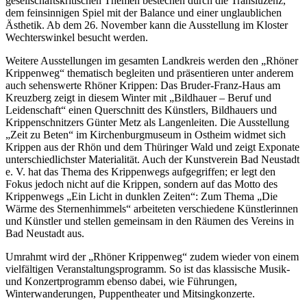
gesellschaftskritischen Themen bestechen durch die Transluzenz,
dem feinsinnigen Spiel mit der Balance und einer unglaublichen
Ästhetik. Ab dem 26. November kann die Ausstellung im Kloster
Wechterswinkel besucht werden.
Weitere Ausstellungen im gesamten Landkreis werden den „Rhöner
Krippenweg“ thematisch begleiten und präsentieren unter anderem
auch sehenswerte Rhöner Krippen: Das Bruder-Franz-Haus am
Kreuzberg zeigt in diesem Winter mit „Bildhauer – Beruf und
Leidenschaft“ einen Querschnitt des Künstlers, Bildhauers und
Krippenschnitzers Günter Metz als Langenleiten. Die Ausstellung
„Zeit zu Beten“ im Kirchenburgmuseum in Ostheim widmet sich
Krippen aus der Rhön und dem Thüringer Wald und zeigt Exponate
unterschiedlichster Materialität. Auch der Kunstverein Bad Neustadt
e. V. hat das Thema des Krippenwegs aufgegriffen; er legt den
Fokus jedoch nicht auf die Krippen, sondern auf das Motto des
Krippenwegs „Ein Licht in dunklen Zeiten“: Zum Thema „Die
Wärme des Sternenhimmels“ arbeiteten verschiedene Künstlerinnen
und Künstler und stellen gemeinsam in den Räumen des Vereins in
Bad Neustadt aus.
Umrahmt wird der „Rhöner Krippenweg“ zudem wieder von einem
vielfältigen Veranstaltungsprogramm. So ist das klassische Musik-
und Konzertprogramm ebenso dabei, wie Führungen,
Winterwanderungen, Puppentheater und Mitsingkonzerte.