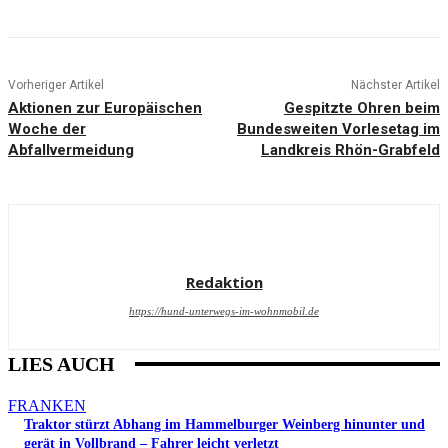
Vorheriger Artikel
Nächster Artikel
Aktionen zur Europäischen
Gespitzte Ohren beim
Woche der
Bundesweiten Vorlesetag im
Abfallvermeidung
Landkreis Rhön-Grabfeld
Redaktion
https://hund-unterwegs-im-wohnmobil.de
LIES AUCH
FRANKEN
Traktor stürzt Abhang im Hammelburger Weinberg hinunter und
gerät in Vollbrand – Fahrer leicht verletzt