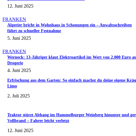
12. Juni 2025
FRANKEN
Algerier bricht in Wohnhaus in Schonungen ein – Anwaltsschreiben
führt zu schneller Festnahme
5. Juni 2025
FRANKEN
Werneck: 13-Jähriger klaut Elektroartikel im Wert von 2.000 Euro a
Drogerie
4. Juni 2025
Erfrischung aus dem Garten: So einfach machst du deine eigene Kräu
Limo
2. Juli 2025
Traktor stürzt Abhang im Hammelburger Weinberg hinunter und ger
Vollbrand – Fahrer leicht verletzt
12. Juni 2025