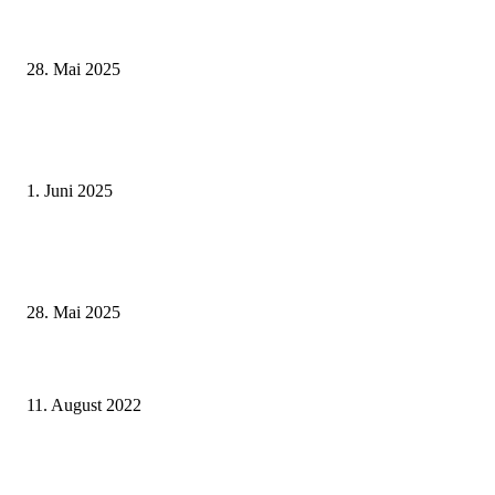
Museumsfest und UNESCO-Welterbetag in der Oberen Saline am 1. Juni i
Kissingen
28. Mai 2025
Erlebnisreicher Juni: Spannende Gästeführungen in Stadt und Landkreis
Schweinfurt
1. Juni 2025
Wenn kleine Kicker groß rauskommen – 17. Grundschul-Fußballturnier de
Landkreise in Berkach
28. Mai 2025
Tag des Ehrenamts – Stadt Schweinfurt würdigte alle Ehrenamtskartenbesi
mit einem Tag im SILVANA Sport- und Freizeitbad
11. August 2022
Stadtschokolade: Sparkasse Schweinfurt-Haßberge fördert die Edition 202