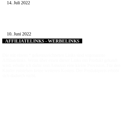
14. Juli 2022
Wohnquartiere sind die Solarprojekte der Zukunft – Wanderausstellung de
Solarenergiefördervereins (SeV)
10. Juni 2022
AFFILIATELINKS - WERBELINKS
Die mit einem * gekennzeichneten Links sind sogenannte
Affiliatelinks. Wenn über einen dieser Links ein Produkt gekauft
wird, erhalte ich dafür von Amazon eine kleine Provision. Für den
Käufer entstehen keine weiteren Kosten. Der Produktpreis erhöht
sich dadurch nicht.