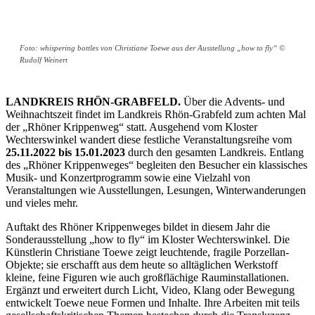
Foto: whispering bottles von Christiane Toewe aus der Ausstellung „how to fly“ ©
Rudolf Weinert
LANDKREIS RHÖN-GRABFELD.
Über die Advents- und
Weihnachtszeit findet im Landkreis Rhön-Grabfeld zum achten Mal
der „Rhöner Krippenweg“ statt. Ausgehend vom Kloster
Wechterswinkel wandert diese festliche Veranstaltungsreihe vom
25.11.2022 bis 15.01.2023
durch den gesamten Landkreis. Entlang
des „Rhöner Krippenweges“ begleiten den Besucher ein klassisches
Musik- und Konzertprogramm sowie eine Vielzahl von
Veranstaltungen wie Ausstellungen, Lesungen, Winterwanderungen
und vieles mehr.
Auftakt des Rhöner Krippenweges bildet in diesem Jahr die
Sonderausstellung „how to fly“ im Kloster Wechterswinkel. Die
Künstlerin Christiane Toewe zeigt leuchtende, fragile Porzellan-
Objekte; sie erschafft aus dem heute so alltäglichen Werkstoff
kleine, feine Figuren wie auch großflächige Rauminstallationen.
Ergänzt und erweitert durch Licht, Video, Klang oder Bewegung
entwickelt Toewe neue Formen und Inhalte. Ihre Arbeiten mit teils