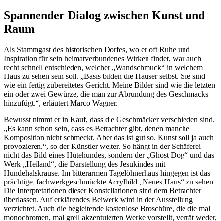
Spannender Dialog zwischen Kunst und
Raum
Als Stammgast des historischen Dorfes, wo er oft Ruhe und
Inspiration für sein heimatverbundenes Wirken findet, war auch
recht schnell entschieden, welcher „Wandschmuck“ in welchem
Haus zu sehen sein soll. „Basis bilden die Häuser selbst. Sie sind
wie ein fertig zubereitetes Gericht. Meine Bilder sind wie die letzten
ein oder zwei Gewürze, die man zur Abrundung des Geschmacks
hinzufügt.“, erläutert Marco Wagner.
Bewusst nimmt er in Kauf, dass die Geschmäcker verschieden sind.
„Es kann schon sein, dass es Betrachter gibt, denen manche
Komposition nicht schmeckt. Aber das ist gut so. Kunst soll ja auch
provozieren.“, so der Künstler weiter. So hängt in der Schäferei
nicht das Bild eines Hütehundes, sondern der „Ghost Dog“ und das
Werk „Heiland“, die Darstellung des Jesukindes mit
Hundehalskrause. Im bitterarmen Tagelöhnerhaus hingegen ist das
prächtige, fachwerkgeschmückte Acrylbild „Neues Haus“ zu sehen.
Die Interpretationen dieser Konstellationen sind dem Betrachter
überlassen. Auf erklärendes Beiwerk wird in der Ausstellung
verzichtet. Auch die begleitende kostenlose Broschüre, die die mal
monochromen, mal grell akzentuierten Werke vorstellt, verrät weder,