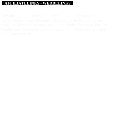
AFFILIATELINKS - WERBELINKS
Die mit einem * gekennzeichneten Links sind sogenannte
Affiliatelinks. Wenn über einen dieser Links ein Produkt gekauft
wird, erhalte ich dafür von Amazon eine kleine Provision. Für den
Käufer entstehen keine weiteren Kosten. Der Produktpreis erhöht
sich dadurch nicht.