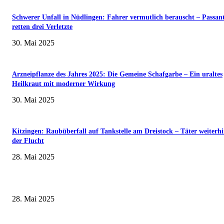
Schwerer Unfall in Nüdlingen: Fahrer vermutlich berauscht – Passan
retten drei Verletzte
30. Mai 2025
Arzneipflanze des Jahres 2025: Die Gemeine Schafgarbe – Ein uraltes
Heilkraut mit moderner Wirkung
30. Mai 2025
Kitzingen: Raubüberfall auf Tankstelle am Dreistock – Täter weiterhi
der Flucht
28. Mai 2025
Museumsfest und UNESCO-Welterbetag in der Oberen Saline am 1. Juni i
Kissingen
28. Mai 2025