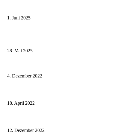
Erlebnisreicher Juni: Spannende Gästeführungen in Stadt und Landkreis
Schweinfurt
1. Juni 2025
Wenn kleine Kicker groß rauskommen – 17. Grundschul-Fußballturnier de
Landkreise in Berkach
28. Mai 2025
Positive Ergebnisse der Bürger/-Kundenbefragung für das Landratsamt
Kitzingen
4. Dezember 2022
Schweinfurter Volksfesttaler ab 19. April erhältlich
18. April 2022
Wir machens uns schöner – Lichtspaziergang in der Innenstadt
12. Dezember 2022