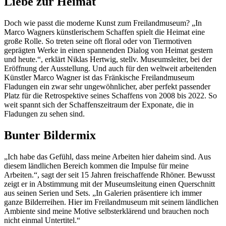
Liebe zur Heimat
Doch wie passt die moderne Kunst zum Freilandmuseum? „In
Marco Wagners künstlerischem Schaffen spielt die Heimat eine
große Rolle. So treten seine oft floral oder von Tiermotiven
geprägten Werke in einen spannenden Dialog von Heimat gestern
und heute.“, erklärt Niklas Hertwig, stellv. Museumsleiter, bei der
Eröffnung der Ausstellung. Und auch für den weltweit arbeitenden
Künstler Marco Wagner ist das Fränkische Freilandmuseum
Fladungen ein zwar sehr ungewöhnlicher, aber perfekt passender
Platz für die Retrospektive seines Schaffens von 2008 bis 2022. So
weit spannt sich der Schaffenszeitraum der Exponate, die in
Fladungen zu sehen sind.
Bunter Bildermix
„Ich habe das Gefühl, dass meine Arbeiten hier daheim sind. Aus
diesem ländlichen Bereich kommen die Impulse für meine
Arbeiten.“, sagt der seit 15 Jahren freischaffende Rhöner. Bewusst
zeigt er in Abstimmung mit der Museumsleitung einen Querschnitt
aus seinen Serien und Sets. „In Galerien präsentiere ich immer
ganze Bilderreihen. Hier im Freilandmuseum mit seinem ländlichen
Ambiente sind meine Motive selbsterklärend und brauchen noch
nicht einmal Untertitel.“