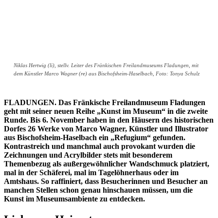
Niklas Hertwig (li), stellv. Leiter des Fränkischen Freilandmuseums Fladungen, mit
dem Künstler Marco Wagner (re) aus Bischofsheim-Haselbach, Foto: Tonya Schulz
FLADUNGEN. Das Fränkische Freilandmuseum Fladungen
geht mit seiner neuen Reihe „Kunst im Museum“ in die zweite
Runde. Bis 6. November haben in den Häusern des historischen
Dorfes 26 Werke von Marco Wagner, Künstler und Illustrator
aus Bischofsheim-Haselbach ein „Refugium“ gefunden.
Kontrastreich und manchmal auch provokant wurden die
Zeichnungen und Acrylbilder stets mit besonderem
Themenbezug als außergewöhnlicher Wandschmuck platziert,
mal in der Schäferei, mal im Tagelöhnerhaus oder im
Amtshaus. So raffiniert, dass Besucherinnen und Besucher an
manchen Stellen schon genau hinschauen müssen, um die
Kunst im Museumsambiente zu entdecken.