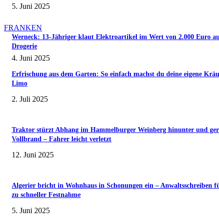
5. Juni 2025
FRANKEN
Werneck: 13-Jähriger klaut Elektroartikel im Wert von 2.000 Euro a
Drogerie
4. Juni 2025
Erfrischung aus dem Garten: So einfach machst du deine eigene Kräu
Limo
2. Juli 2025
Traktor stürzt Abhang im Hammelburger Weinberg hinunter und ger
Vollbrand – Fahrer leicht verletzt
12. Juni 2025
Algerier bricht in Wohnhaus in Schonungen ein – Anwaltsschreiben f
zu schneller Festnahme
5. Juni 2025