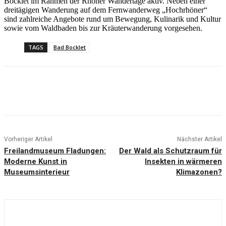
Bocklet im Rahmen der Rhöner Wandertage aktiv. Neben einer
dreitägigen Wanderung auf dem Fernwanderweg „Hochrhöner“
sind zahlreiche Angebote rund um Bewegung, Kulinarik und Kultur
sowie vom Waldbaden bis zur Kräuterwanderung vorgesehen.
TAGS
Bad Bocklet
Vorheriger Artikel
Nächster Artikel
Freilandmuseum Fladungen:
Der Wald als Schutzraum für
Moderne Kunst in
Insekten in wärmeren
Museumsinterieur
Klimazonen?