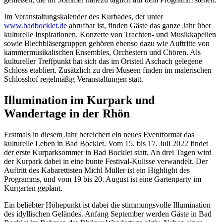
Im Veranstaltungskalender des Kurbades, der unter
www.badbocklet.de
abrufbar ist, finden Gäste das ganze Jahr über
kulturelle Inspirationen. Konzerte von Trachten- und Musikkapellen
sowie Blechbläsergruppen gehören ebenso dazu wie Auftritte von
kammermusikalischen Ensembles, Orchestern und Chören. Als
kultureller Treffpunkt hat sich das im Ortsteil Aschach gelegene
Schloss etabliert. Zusätzlich zu drei Museen finden im malerischen
Schlosshof regelmäßig Veranstaltungen statt.
Illumination im Kurpark und
Wandertage in der Rhön
Erstmals in diesem Jahr bereichert ein neues Eventformat das
kulturelle Leben in Bad Bocklet. Vom 15. bis 17. Juli 2022 findet
der erste Kurparksommer in Bad Bocklet statt. An drei Tagen wird
der Kurpark dabei in eine bunte Festival-Kulisse verwandelt. Der
Auftritt des Kabarettisten Michl Müller ist ein Highlight des
Programms, und vom 19 bis 20. August ist eine Gartenparty im
Kurgarten geplant.
Ein beliebter Höhepunkt ist dabei die stimmungsvolle Illumination
des idyllischen Geländes. Anfang September werden Gäste in Bad