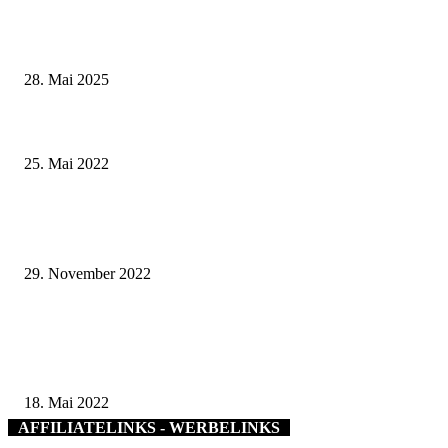
Wenn kleine Kicker groß rauskommen – 17. Grundschul-Fußballturnier de
Landkreise in Berkach
28. Mai 2025
Die öffentlichen Gästeführungen der Tourist-Information Schweinfurt 360
Juni
25. Mai 2022
Erfolgreicher Ausbildungsabschluss für Sarah Beck am Landratsamt Rhön-
Grabfeld
29. November 2022
WERTEvolles Landratsamt: Wichtige Projektarbeit für ein neues
Selbstverständnis nach innen und außen gestartet – Symbolische Pflanzakt
neuen WERTEGarten
18. Mai 2022
AFFILIATELINKS - WERBELINKS