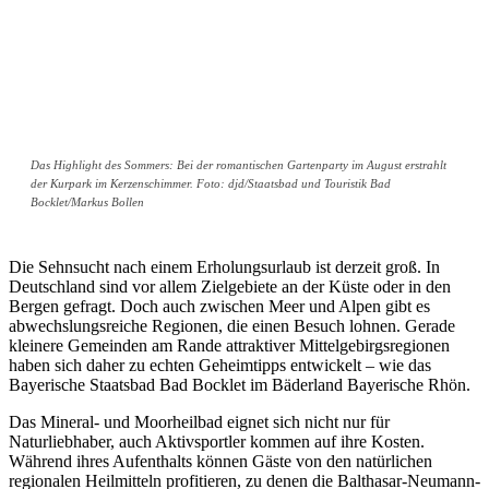
Das Highlight des Sommers: Bei der romantischen Gartenparty im August erstrahlt
der Kurpark im Kerzenschimmer. Foto: djd/Staatsbad und Touristik Bad
Bocklet/Markus Bollen
Die Sehnsucht nach einem Erholungsurlaub ist derzeit groß. In
Deutschland sind vor allem Zielgebiete an der Küste oder in den
Bergen gefragt. Doch auch zwischen Meer und Alpen gibt es
abwechslungsreiche Regionen, die einen Besuch lohnen. Gerade
kleinere Gemeinden am Rande attraktiver Mittelgebirgsregionen
haben sich daher zu echten Geheimtipps entwickelt – wie das
Bayerische Staatsbad Bad Bocklet im Bäderland Bayerische Rhön.
Das Mineral- und Moorheilbad eignet sich nicht nur für
Naturliebhaber, auch Aktivsportler kommen auf ihre Kosten.
Während ihres Aufenthalts können Gäste von den natürlichen
regionalen Heilmitteln profitieren, zu denen die Balthasar-Neumann-