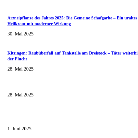
Arzneipflanze des Jahres 2025: Die Gemeine Schafgarbe – Ein uraltes
Heilkraut mit moderner Wirkung
30. Mai 2025
Kitzingen: Raubüberfall auf Tankstelle am Dreistock – Täter weiterhi
der Flucht
28. Mai 2025
Museumsfest und UNESCO-Welterbetag in der Oberen Saline am 1. Juni i
Kissingen
28. Mai 2025
Erlebnisreicher Juni: Spannende Gästeführungen in Stadt und Landkreis
Schweinfurt
1. Juni 2025