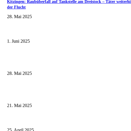
Kitzingen: Raubüberfall auf Tankstelle am Dreistock – Täter weiterhi
der Flucht
28. Mai 2025
Erlebnisreicher Juni: Spannende Gästeführungen in Stadt und Landkreis
Schweinfurt
1. Juni 2025
Wenn kleine Kicker groß rauskommen – 17. Grundschul-Fußballturnier de
Landkreise in Berkach
28. Mai 2025
Zeitreise am Main: Großer Mittelaltermarkt an der Leonhard-Frank-Prom
in Würzburg
21. Mai 2025
Antonia Kraiß ist die 67. Fränkische Weinkönigin – Krönung im Zeichen 
Frankenweins
25. April 2025