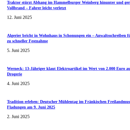
Traktor stürzt Abhang im Hammelburger Weinberg hinunter und ger
Vollbrand – Fahrer leicht verletzt
12. Juni 2025
Algerier bricht in Wohnhaus in Schonungen ein – Anwaltsschreiben f
zu schneller Festnahme
5. Juni 2025
Werneck: 13-Jähriger klaut Elektroartikel im Wert von 2.000 Euro a
Drogerie
4. Juni 2025
Tradition erleben: Deutscher Mühlentag im Fränkischen Freilandmu
Fladungen am 9. Juni 2025
2. Juni 2025