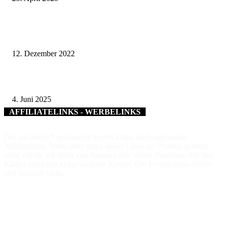
Glasfaser für ganz Bad Kissingen: Fraktionsübergreifende Unterstützung fü
kommunale Netz
12. Dezember 2022
Werneck: 13-Jähriger klaut Elektroartikel im Wert von 2.000 Euro aus Dr
4. Juni 2025
AFFILIATELINKS - WERBELINKS
Die mit einem * gekennzeichneten Links sind sogenannte
Affiliatelinks. Wenn über einen dieser Links ein Produkt gekauft
wird, erhalte ich dafür von Amazon eine kleine Provision. Für den
Käufer entstehen keine weiteren Kosten. Der Produktpreis erhöht
sich dadurch nicht.