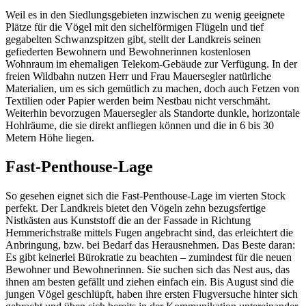
Weil es in den Siedlungsgebieten inzwischen zu wenig geeignete
Plätze für die Vögel mit den sichelförmigen Flügeln und tief
gegabelten Schwanzspitzen gibt, stellt der Landkreis seinen
gefiederten Bewohnern und Bewohnerinnen kostenlosen
Wohnraum im ehemaligen Telekom-Gebäude zur Verfügung. In der
freien Wildbahn nutzen Herr und Frau Mauersegler natürliche
Materialien, um es sich gemütlich zu machen, doch auch Fetzen von
Textilien oder Papier werden beim Nestbau nicht verschmäht.
Weiterhin bevorzugen Mauersegler als Standorte dunkle, horizontale
Hohlräume, die sie direkt anfliegen können und die in 6 bis 30
Metern Höhe liegen.
Fast-Penthouse-Lage
So gesehen eignet sich die Fast-Penthouse-Lage im vierten Stock
perfekt. Der Landkreis bietet den Vögeln zehn bezugsfertige
Nistkästen aus Kunststoff die an der Fassade in Richtung
Hemmerichstraße mittels Fugen angebracht sind, das erleichtert die
Anbringung, bzw. bei Bedarf das Herausnehmen. Das Beste daran:
Es gibt keinerlei Bürokratie zu beachten – zumindest für die neuen
Bewohner und Bewohnerinnen. Sie suchen sich das Nest aus, das
ihnen am besten gefällt und ziehen einfach ein. Bis August sind die
jungen Vögel geschlüpft, haben ihre ersten Flugversuche hinter sich