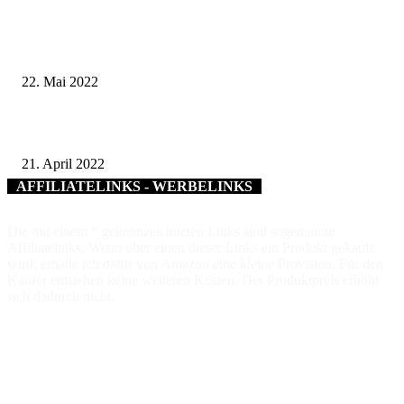
Vorsicht Trickbetrug – Deutsche Rentenversicherung warnt vor neuer
Betrugsmasche
22. Mai 2022
Schonungen darf sich über KFW-Zuschuss in Millionenhöhe freuen
21. April 2022
AFFILIATELINKS - WERBELINKS
Die mit einem * gekennzeichneten Links sind sogenannte
Affiliatelinks. Wenn über einen dieser Links ein Produkt gekauft
wird, erhalte ich dafür von Amazon eine kleine Provision. Für den
Käufer entstehen keine weiteren Kosten. Der Produktpreis erhöht
sich dadurch nicht.