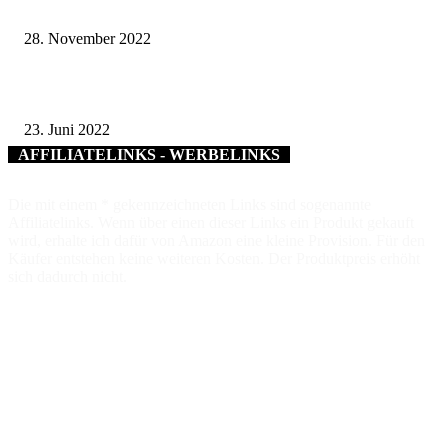
Positive Resonanz des Bürgersprechtags mit Landrätin Tamara Bischof
28. November 2022
Schweinfurt erhält mindestens neun Millionen Euro für Landesgartenschau
23. Juni 2022
AFFILIATELINKS - WERBELINKS
Die mit einem * gekennzeichneten Links sind sogenannte
Affiliatelinks. Wenn über einen dieser Links ein Produkt gekauft
wird, erhalte ich dafür von Amazon eine kleine Provision. Für den
Käufer entstehen keine weiteren Kosten. Der Produktpreis erhöht
sich dadurch nicht.