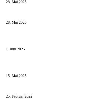
28. Mai 2025
Wenn kleine Kicker groß rauskommen – 17. Grundschul-Fußballturnier de
Landkreise in Berkach
28. Mai 2025
Erlebnisreicher Juni: Spannende Gästeführungen in Stadt und Landkreis
Schweinfurt
1. Juni 2025
Sonderausstellung und Führungen am Internationalen Museumstag im Mu
Obere Saline Bad Kissingen
15. Mai 2025
Mainschleife ahoi auf Main & Rhein: Mit „Esprit“ auf Winter-Flusskreuzfa
mit der Touristinformation Volkacher Mainschleife
25. Februar 2022