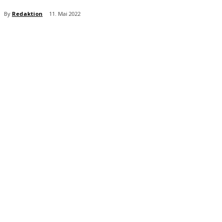
By
Redaktion
11. Mai 2022