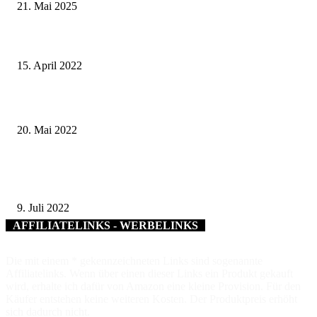
21. Mai 2025
Wasserspeicher für Versorgungssicherheit: Neubau des Hochbehälters Kist 
begonnen
15. April 2022
Ganz Poppenhausen feiert: Am 2. Juli gibt es ein Honky Tonk®
20. Mai 2022
Der Landkreis Bad Kissingen radelt für ein gutes Klima – Klima-Bündnis-
Kampagne Stadtradeln geht in die erste Runde
9. Juli 2022
AFFILIATELINKS - WERBELINKS
Die mit einem * gekennzeichneten Links sind sogenannte
Affiliatelinks. Wenn über einen dieser Links ein Produkt gekauft
wird, erhalte ich dafür von Amazon eine kleine Provision. Für den
Käufer entstehen keine weiteren Kosten. Der Produktpreis erhöht
sich dadurch nicht.