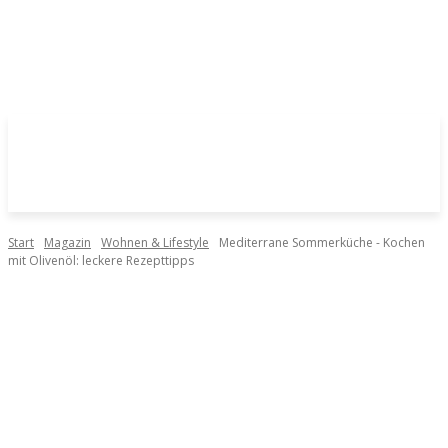
Start
Magazin
Wohnen & Lifestyle
Mediterrane Sommerküche - Kochen
mit Olivenöl: leckere Rezepttipps