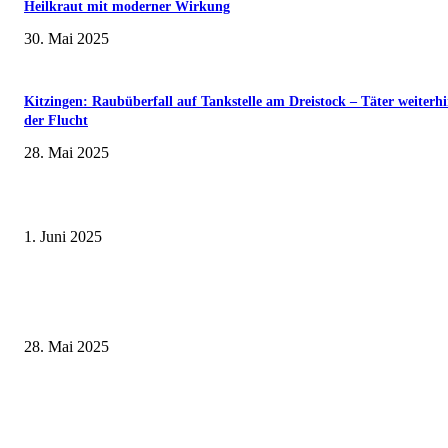
Heilkraut mit moderner Wirkung
30. Mai 2025
Kitzingen: Raubüberfall auf Tankstelle am Dreistock – Täter weiterhi
der Flucht
28. Mai 2025
Erlebnisreicher Juni: Spannende Gästeführungen in Stadt und Landkreis
Schweinfurt
1. Juni 2025
Wenn kleine Kicker groß rauskommen – 17. Grundschul-Fußballturnier de
Landkreise in Berkach
28. Mai 2025
Zeitreise am Main: Großer Mittelaltermarkt an der Leonhard-Frank-Prom
in Würzburg