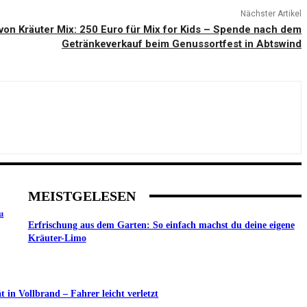
Nächster Artikel
von Kräuter Mix: 250 Euro für Mix for Kids – Spende nach dem
Getränkeverkauf beim Genussortfest in Abtswind
MEISTGELESEN
u
Erfrischung aus dem Garten: So einfach machst du deine eigene
Kräuter-Limo
in Vollbrand – Fahrer leicht verletzt