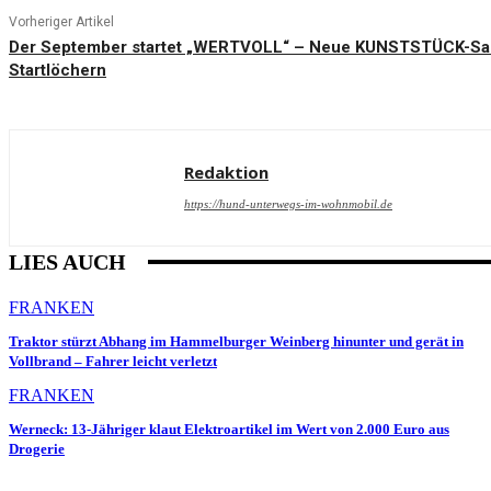
Vorheriger Artikel
Der September startet „WERTVOLL“ – Neue KUNSTSTÜCK-Sais
Startlöchern
Redaktion
https://hund-unterwegs-im-wohnmobil.de
LIES AUCH
FRANKEN
Traktor stürzt Abhang im Hammelburger Weinberg hinunter und gerät in
Vollbrand – Fahrer leicht verletzt
FRANKEN
Werneck: 13-Jähriger klaut Elektroartikel im Wert von 2.000 Euro aus
Drogerie