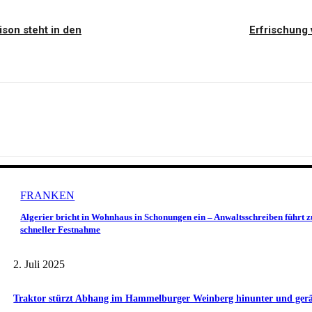
on steht in den
Erfrischung 
FRANKEN
Algerier bricht in Wohnhaus in Schonungen ein – Anwaltsschreiben führt z
schneller Festnahme
2. Juli 2025
Traktor stürzt Abhang im Hammelburger Weinberg hinunter und gerät 