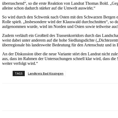
überraschend“, so die erste Reaktion von Landrat Thomas Bold. „Gegen 
alleine schon dadurch stärker auf die Umwelt auswirkt.“
So wird durch den Schwenk nach Osten mit den Schwarzen Bergen ein G
Rolle spielt. „Insbesondere wird der Klauswald durchschnitten“, so 
aufgenommen wurde, wird im Norden und Osten sowie teilweise auc
Zudem verläuft ein Großteil des Trassenkorridors durch das Landschaft
weist dabei unter anderem auf die hohe Siedlungsdichte („Dichteze
überregionale bis landesweite Bedeutung für den Artenschutz und in B
An der Diskussion über die neue Variante stört den Landrat nicht zul
aus, dass im Rahmen der Untersuchungen schnell klar wird, dass die S
weiter verfolgt wird.“
TAGS
Landkreis Bad Kissingen
Teilen