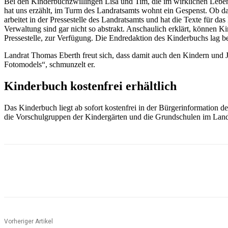
Bei den Kinderbuchzwillingen Lisa und Tim, die im wirklichen Leben
hat uns erzählt, im Turm des Landratsamts wohnt ein Gespenst. Ob das
arbeitet in der Pressestelle des Landratsamts und hat die Texte für d
Verwaltung sind gar nicht so abstrakt. Anschaulich erklärt, können Ki
Pressestelle, zur Verfügung. Die Endredaktion des Kinderbuchs lag b
Landrat Thomas Eberth freut sich, dass damit auch den Kindern und J
Fotomodels“, schmunzelt er.
Kinderbuch kostenfrei erhältlich
Das Kinderbuch liegt ab sofort kostenfrei in der Bürgerinformation
die Vorschulgruppen der Kindergärten und die Grundschulen im Land
Teilen
Vorheriger Artikel