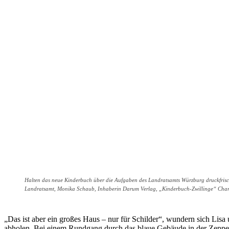
Halten das neue Kinderbuch über die Aufgaben des Landratsamts Würzburg druckfrisc
Landratsamt, Monika Schaub, Inhaberin Darum Verlag, „Kinderbuch-Zwillinge“ Charl
„Das ist aber ein großes Haus – nur für Schilder“, wundern sich Lisa
abholen. Bei einem Rundgang durch das blaue Gebäude in der Zeppeli