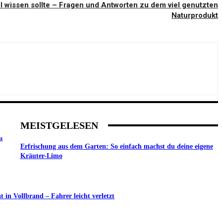
 wissen sollte – Fragen und Antworten zu dem viel genutzten
Naturprodukt
MEISTGELESEN
u
Erfrischung aus dem Garten: So einfach machst du deine eigene
Kräuter-Limo
in Vollbrand – Fahrer leicht verletzt