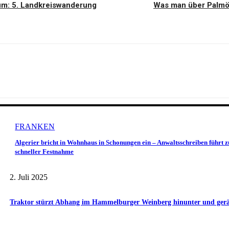
um: 5. Landkreiswanderung
Was man über Palmöl
FRANKEN
Algerier bricht in Wohnhaus in Schonungen ein – Anwaltsschreiben führt z
schneller Festnahme
2. Juli 2025
Traktor stürzt Abhang im Hammelburger Weinberg hinunter und gerät 