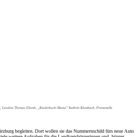
mt, Landrat Thomas Eberth, „Kinderbuch-Mama“ Kathrin Klotzbach, Pressestelle
 Würzburg begleiten. Dort wollen sie das Nummernschild fürs neue Auto
iele weitere Aufgaben für die Landkreisbürgerinnen und -bürger