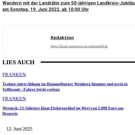
Wandern mit der Landrätin zum 50-jährigen Landkreis-Jubilä
am Sonntag, 19. Juni 2022, ab 10:00 Uhr
Redaktion
https://hund-unterwegs-im-wohnmobil.de
LIES AUCH
FRANKEN
Traktor stürzt Abhang im Hammelburger Weinberg hinunter und gerät in
Vollbrand – Fahrer leicht verletzt
FRANKEN
Werneck: 13-Jähriger klaut Elektroartikel im Wert von 2.000 Euro aus
Drogerie
12. Juni 2025