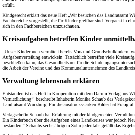
erfüllt.
Kindgerecht erklärt das neue Heft „Wir besuchen das Landratsamt W
Fachbereiche vorgestellt, die für Kinder greifbar sind. Verpackt in ei
sich in den Fachbereichen umzuschauen.
Kreisaufgaben betreffen Kinder unmittelb
„Unser Kinderbuch vermittelt bereits Vor- und Grundschulkindern, 
Aufgabenverteilung entwickeln. Tatsächlich betreffen viele Kreisauf
beschließen kann, das Gesundheitsamt für die Schuleingangsuntersuch
die Arbeit der Vereine und das Kommunalunternehmen des Landkreis
Verwaltung lebensnah erklären
Entstanden ist das Heft in Kooperation mit dem Darum Verlag aus Würz
Verniedlichung“, beschreibt Inhaberin Monika Schaub das Verlagskonz
Landratsamt Würzburg. Für die ausdrucksstarken Bilder hat Fotograf 
Verlagschefin Schaub hat Erfahrung mit der kindgerechten Vermittlun
Ein Kinderbuch über die Aufgaben eines Landkreises war jedoch Neula
bestanden.“ Schaubs sechsjährigem Sohn jedenfalls gefällt das Ergebni