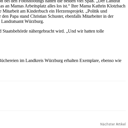
 bei den Fotoshootings hatten die beiden viel Spaß. „Der Landrat
was an Mamas Arbeitsplatz alles los ist.“ Ihre Mama Kathrin Klotzbach
die Mitarbeit am Kinderbuch ein Herzensprojekt. „Politik und
den Papa stand Christian Schuster, ebenfalls Mitarbeiter in der
am Landratsamt Würzburg.
d Staatsbehörde nähergebracht wird. „Und wir hatten tolle
d Büchereien im Landkreis Würzburg erhalten Exemplare, ebenso wie
Nächster Artikel