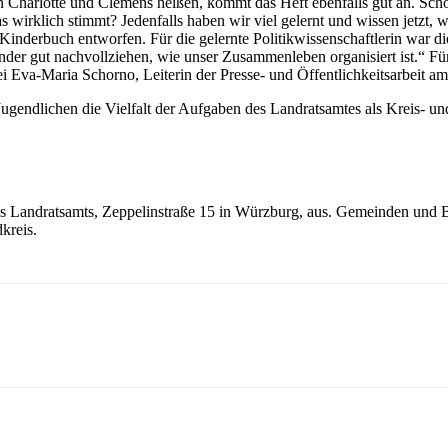
 Charlotte und Clemens heißen, kommt das Heft ebenfalls gut an. Schon
 wirklich stimmt? Jedenfalls haben wir viel gelernt und wissen jetzt, 
as Kinderbuch entworfen. Für die gelernte Politikwissenschaftlerin war 
nder gut nachvollziehen, wie unser Zusammenleben organisiert ist.“ Für 
ei Eva-Maria Schorno, Leiterin der Presse- und Öffentlichkeitsarbeit 
ugendlichen die Vielfalt der Aufgaben des Landratsamtes als Kreis- un
 des Landratsamts, Zeppelinstraße 15 in Würzburg, aus. Gemeinden un
kreis.