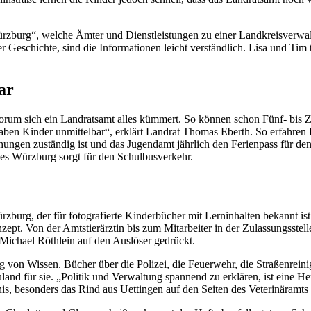
ürzburg“, welche Ämter und Dienstleistungen zu einer Landkreisverwa
ner Geschichte, sind die Informationen leicht verständlich. Lisa und Ti
ar
worum sich ein Landratsamt alles kümmert. So können schon Fünf- bis
gaben Kinder unmittelbar“, erklärt Landrat Thomas Eberth. So erfahren
ungen zuständig ist und das Jugendamt jährlich den Ferienpass für den
es Würzburg sorgt für den Schulbusverkehr.
burg, der für fotografierte Kinderbücher mit Lerninhalten bekannt ist
ept. Von der Amtstierärztin bis zum Mitarbeiter in der Zulassungsstel
Michael Röthlein auf den Auslöser gedrückt.
g von Wissen. Bücher über die Polizei, die Feuerwehr, die Straßenrein
nd für sie. „Politik und Verwaltung spannend zu erklären, ist eine Her
s, besonders das Rind aus Uettingen auf den Seiten des Veterinäramts f