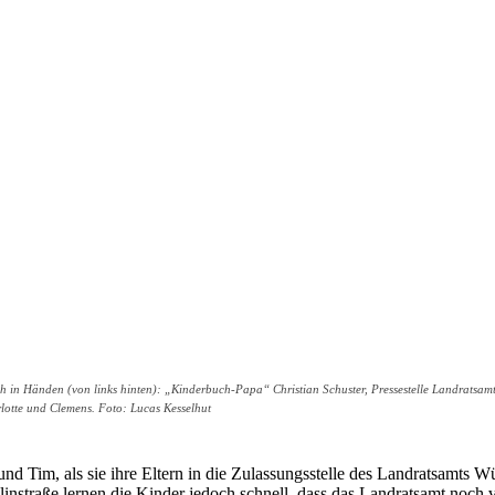
h in Händen (von links hinten): „Kinderbuch-Papa“ Christian Schuster, Pressestelle Landratsa
otte und Clemens. Foto: Lucas Kesselhut
 und Tim, als sie ihre Eltern in die Zulassungsstelle des Landratsamts
nstraße lernen die Kinder jedoch schnell, dass das Landratsamt noch v