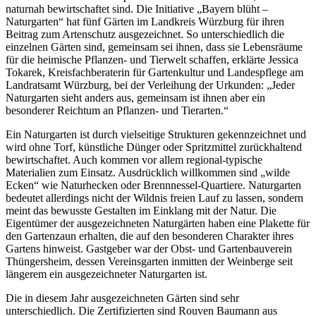
naturnah bewirtschaftet sind. Die Initiative „Bayern blüht –
Naturgarten“ hat fünf Gärten im Landkreis Würzburg für ihren
Beitrag zum Artenschutz ausgezeichnet. So unterschiedlich die
einzelnen Gärten sind, gemeinsam sei ihnen, dass sie Lebensräume
für die heimische Pflanzen- und Tierwelt schaffen, erklärte Jessica
Tokarek, Kreisfachberaterin für Gartenkultur und Landespflege am
Landratsamt Würzburg, bei der Verleihung der Urkunden: „Jeder
Naturgarten sieht anders aus, gemeinsam ist ihnen aber ein
besonderer Reichtum an Pflanzen- und Tierarten.“
Ein Naturgarten ist durch vielseitige Strukturen gekennzeichnet und
wird ohne Torf, künstliche Dünger oder Spritzmittel zurückhaltend
bewirtschaftet. Auch kommen vor allem regional-typische
Materialien zum Einsatz. Ausdrücklich willkommen sind „wilde
Ecken“ wie Naturhecken oder Brennnessel-Quartiere. Naturgarten
bedeutet allerdings nicht der Wildnis freien Lauf zu lassen, sondern
meint das bewusste Gestalten im Einklang mit der Natur. Die
Eigentümer der ausgezeichneten Naturgärten haben eine Plakette für
den Gartenzaun erhalten, die auf den besonderen Charakter ihres
Gartens hinweist. Gastgeber war der Obst- und Gartenbauverein
Thüngersheim, dessen Vereinsgarten inmitten der Weinberge seit
längerem ein ausgezeichneter Naturgarten ist.
Die in diesem Jahr ausgezeichneten Gärten sind sehr
unterschiedlich. Die Zertifizierten sind Rouven Baumann aus