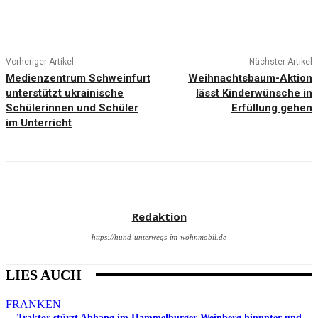
Vorheriger Artikel
Nächster Artikel
Medienzentrum Schweinfurt
Weihnachtsbaum-Aktion
unterstützt ukrainische
lässt Kinderwünsche in
Schülerinnen und Schüler
Erfüllung gehen
im Unterricht
Redaktion
https://hund-unterwegs-im-wohnmobil.de
LIES AUCH
FRANKEN
Traktor stürzt Abhang im Hammelburger Weinberg hinunter und