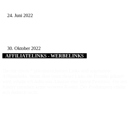
Startschuss STADTRADELN 2022 im Landkreis Haßberge – Ab 27. Juni
können Interessierte beim Wettbewerb mitmachen
24. Juni 2022
Dank und Anerkennung für jahrzehntelanges Wirken: Früherer Würzburge
Kreisrat Robert Geulich erhält kommunale Verdienstmedaille in Bronze
30. Oktober 2022
AFFILIATELINKS - WERBELINKS
Die mit einem * gekennzeichneten Links sind sogenannte
Affiliatelinks. Wenn über einen dieser Links ein Produkt gekauft
wird, erhalte ich dafür von Amazon eine kleine Provision. Für den
Käufer entstehen keine weiteren Kosten. Der Produktpreis erhöht
sich dadurch nicht.