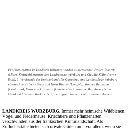
Fünf Naturgärten im Landkreis Würzburg wurden ausgezeichnet: Jessica Tokarek
(Mitte), Kreisfachberaterin vom Landratsamt Würzburg und Claudia Klähn (vorne
links), 3. Vorsitzende des Kreisverbands für Gartenbau und Landespflege Würzburg
überreichten (v.l.n.r.) Beate und Horst Wagner (Lengfeld), Rouven Baumann
(Erlabrunn), Marielena Lorrmann (Güntersleben), Susanne Mannheim (Zell a.
Main) mit Ehemann Karl die Zertifizierungs-Urkunde. | Foto: Christian Ammon
LANDKREIS WÜRZBURG.
Immer mehr heimische Wildbienen,
Vögel und Fledermäuse, Kriechtiere und Pflanzenarten
verschwinden aus der fränkischen Kulturlandschaft. Als
Zufluchtsstätte bieten sich private Gärten an – vor allem, wenn sie