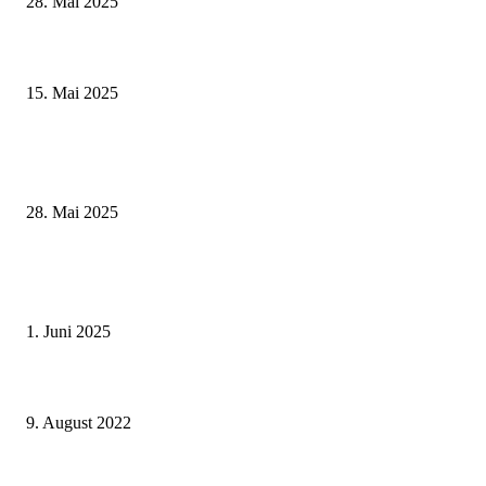
28. Mai 2025
Sonderausstellung und Führungen am Internationalen Museumstag im Mu
Obere Saline Bad Kissingen
15. Mai 2025
Museumsfest und UNESCO-Welterbetag in der Oberen Saline am 1. Juni i
Kissingen
28. Mai 2025
Erlebnisreicher Juni: Spannende Gästeführungen in Stadt und Landkreis
Schweinfurt
1. Juni 2025
Gemeinsame Ferienbetreuung von Landratsamt Haßberge und Amtsgericht
Haßfurt sorgt für jede Menge Spiel, Spaß und Action
9. August 2022