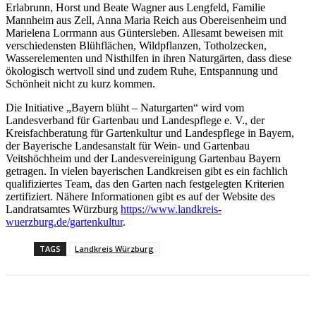
Erlabrunn, Horst und Beate Wagner aus Lengfeld, Familie
Mannheim aus Zell, Anna Maria Reich aus Obereisenheim und
Marielena Lorrmann aus Güntersleben. Allesamt beweisen mit
verschiedensten Blühflächen, Wildpflanzen, Totholzecken,
Wasserelementen und Nisthilfen in ihren Naturgärten, dass diese
ökologisch wertvoll sind und zudem Ruhe, Entspannung und
Schönheit nicht zu kurz kommen.
Die Initiative „Bayern blüht – Naturgarten“ wird vom
Landesverband für Gartenbau und Landespflege e. V., der
Kreisfachberatung für Gartenkultur und Landespflege in Bayern,
der Bayerische Landesanstalt für Wein- und Gartenbau
Veitshöchheim und der Landesvereinigung Gartenbau Bayern
getragen. In vielen bayerischen Landkreisen gibt es ein fachlich
qualifiziertes Team, das den Garten nach festgelegten Kriterien
zertifiziert. Nähere Informationen gibt es auf der Website des
Landratsamtes Würzburg
https://www.landkreis-
wuerzburg.de/gartenkultur
.
TAGS
Landkreis Würzburg