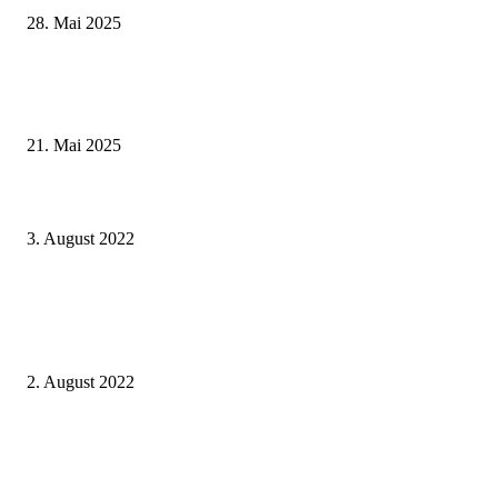
28. Mai 2025
Zeitreise am Main: Großer Mittelaltermarkt an der Leonhard-Frank-Prom
in Würzburg
21. Mai 2025
Best of Gold: Landrat Florian Töpper gratuliert Winzerfamilie Geßner aus
Garstadt und Winzergemeinschaft Franken
3. August 2022
Leiter des Gesundheitsamtes geht in den Ruhestand – Landrat Wilhelm
Schneider verabschiedet Dr. Jürgen Reimann in die Freistellungsphase der
Altersteilzeit
2. August 2022
Gemeinde Röthlein erhält 125.000 Euro für die Beschaffung eines
Hilfeleistungs-Löschgruppenfahrzeugs für die Freiwillige Feuerwehr