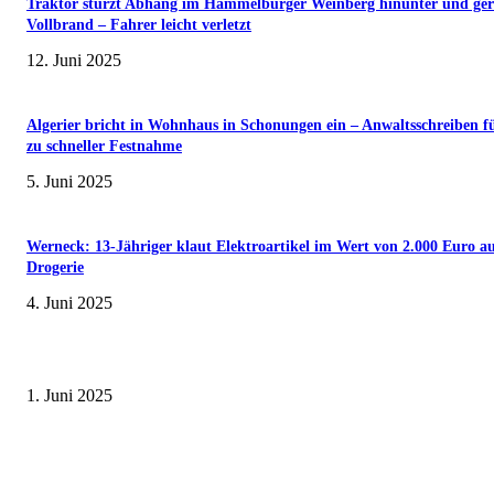
Traktor stürzt Abhang im Hammelburger Weinberg hinunter und ger
Vollbrand – Fahrer leicht verletzt
12. Juni 2025
Algerier bricht in Wohnhaus in Schonungen ein – Anwaltsschreiben f
zu schneller Festnahme
5. Juni 2025
Werneck: 13-Jähriger klaut Elektroartikel im Wert von 2.000 Euro a
Drogerie
4. Juni 2025
Erlebnisreicher Juni: Spannende Gästeführungen in Stadt und Landkreis
Schweinfurt
1. Juni 2025
Wenn kleine Kicker groß rauskommen – 17. Grundschul-Fußballturnier de
Landkreise in Berkach