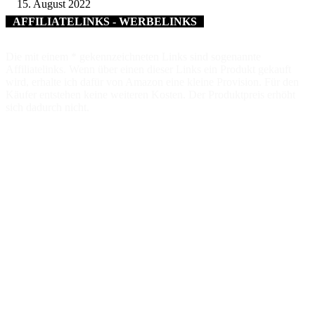
15. August 2022
AFFILIATELINKS - WERBELINKS
Die mit einem * gekennzeichneten Links sind sogenannte
Affiliatelinks. Wenn über einen dieser Links ein Produkt gekauft
wird, erhalte ich dafür von Amazon eine kleine Provision. Für den
Käufer entstehen keine weiteren Kosten. Der Produktpreis erhöht
sich dadurch nicht.