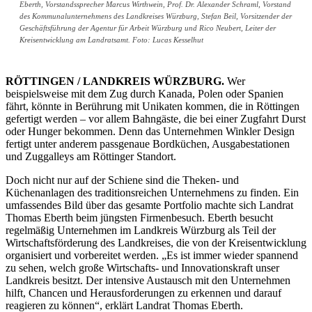
Eberth, Vorstandssprecher Marcus Wirthwein, Prof. Dr. Alexander Schraml, Vorstand
des Kommunalunternehmens des Landkreises Würzburg, Stefan Beil, Vorsitzender der
Geschäftsführung der Agentur für Arbeit Würzburg und Rico Neubert, Leiter der
Kreisentwicklung am Landratsamt. Foto: Lucas Kesselhut
RÖTTINGEN / LANDKREIS WÜRZBURG.
Wer
beispielsweise mit dem Zug durch Kanada, Polen oder Spanien
fährt, könnte in Berührung mit Unikaten kommen, die in Röttingen
gefertigt werden – vor allem Bahngäste, die bei einer Zugfahrt Durst
oder Hunger bekommen. Denn das Unternehmen Winkler Design
fertigt unter anderem passgenaue Bordküchen, Ausgabestationen
und Zuggalleys am Röttinger Standort.
Doch nicht nur auf der Schiene sind die Theken- und
Küchenanlagen des traditionsreichen Unternehmens zu finden. Ein
umfassendes Bild über das gesamte Portfolio machte sich Landrat
Thomas Eberth beim jüngsten Firmenbesuch. Eberth besucht
regelmäßig Unternehmen im Landkreis Würzburg als Teil der
Wirtschaftsförderung des Landkreises, die von der Kreisentwicklung
organisiert und vorbereitet werden. „Es ist immer wieder spannend
zu sehen, welch große Wirtschafts- und Innovationskraft unser
Landkreis besitzt. Der intensive Austausch mit den Unternehmen
hilft, Chancen und Herausforderungen zu erkennen und darauf
reagieren zu können“, erklärt Landrat Thomas Eberth.