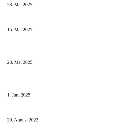
28. Mai 2025
Sonderausstellung und Führungen am Internationalen Museumstag im Mu
Obere Saline Bad Kissingen
15. Mai 2025
Museumsfest und UNESCO-Welterbetag in der Oberen Saline am 1. Juni i
Kissingen
28. Mai 2025
Erlebnisreicher Juni: Spannende Gästeführungen in Stadt und Landkreis
Schweinfurt
1. Juni 2025
Neuer Abteilungsleiter am Landratsamt Schweinfurt – David Kümpel leitet
Abteilung Soziales und Gesundheit
20. August 2022