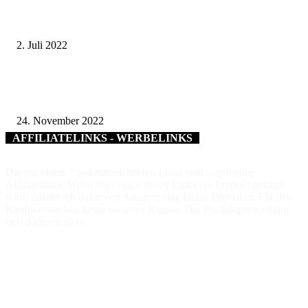
Bienenseuche erfolgreich bekämpft – Maßnahmen zur Bekämpfung der
Amerikanischen Faulbrut bei Bienen sind aufgehoben
2. Juli 2022
Ausbau der Kreisstraße NES 5 – Ortsdurchfahrt Hollstadt ab 25. Novembe
2022 freigegeben
24. November 2022
AFFILIATELINKS - WERBELINKS
Die mit einem * gekennzeichneten Links sind sogenannte
Affiliatelinks. Wenn über einen dieser Links ein Produkt gekauft
wird, erhalte ich dafür von Amazon eine kleine Provision. Für den
Käufer entstehen keine weiteren Kosten. Der Produktpreis erhöht
sich dadurch nicht.