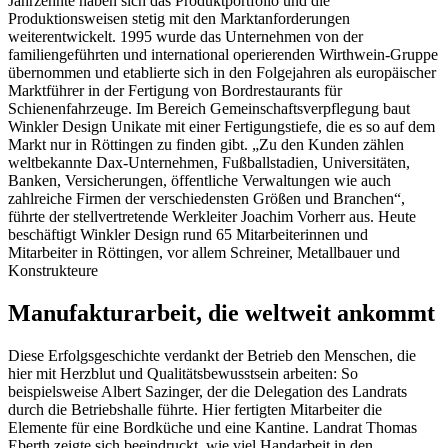
Jahrzehnte haben sich das Produktportfolio und die
Produktionsweisen stetig mit den Marktanforderungen
weiterentwickelt. 1995 wurde das Unternehmen von der
familiengeführten und international operierenden Wirthwein-Gruppe
übernommen und etablierte sich in den Folgejahren als europäischer
Marktführer in der Fertigung von Bordrestaurants für
Schienenfahrzeuge. Im Bereich Gemeinschaftsverpflegung baut
Winkler Design Unikate mit einer Fertigungstiefe, die es so auf dem
Markt nur in Röttingen zu finden gibt. „Zu den Kunden zählen
weltbekannte Dax-Unternehmen, Fußballstadien, Universitäten,
Banken, Versicherungen, öffentliche Verwaltungen wie auch
zahlreiche Firmen der verschiedensten Größen und Branchen“,
führte der stellvertretende Werkleiter Joachim Vorherr aus. Heute
beschäftigt Winkler Design rund 65 Mitarbeiterinnen und
Mitarbeiter in Röttingen, vor allem Schreiner, Metallbauer und
Konstrukteure
Manufakturarbeit, die weltweit ankommt
Diese Erfolgsgeschichte verdankt der Betrieb den Menschen, die
hier mit Herzblut und Qualitätsbewusstsein arbeiten: So
beispielsweise Albert Sazinger, der die Delegation des Landrats
durch die Betriebshalle führte. Hier fertigten Mitarbeiter die
Elemente für eine Bordküche und eine Kantine. Landrat Thomas
Eberth zeigte sich beeindruckt, wie viel Handarbeit in den