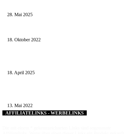
Landkreise in Berkach
28. Mai 2025
Kommunalunternehmen führt Abfall-Entsorgung ab 1. November in Eigen
durch – Landkreis übernimmt Mitarbeiter und Fahrzeuge von der Firma S
18. Oktober 2022
Großes Wiedervereinigungsfest 2025 in Ummerstadt: 35 Jahre Deutsche Ei
feiern – grenzenlos und gemeinsam
18. April 2025
Stadt und Landkreis Würzburg starten Bewerbungsprozess um das
Qualitätssiegel „Bildungsregion in Bayern“
13. Mai 2022
AFFILIATELINKS - WERBELINKS
Die mit einem * gekennzeichneten Links sind sogenannte
Affiliatelinks. Wenn über einen dieser Links ein Produkt gekauft