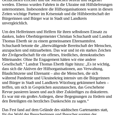
werden. Ebenso wurden Fahrten in die Ukraine mit Hilfslieferungen
unternommen. Insbesondere die Hilfsorganisationen waren in diesen
Zeiten wichtige Partner im Krisenstab und die Hilfsbereitschaft der
Bürgerinnen und Bürger war in Stadt und Landkreis
unvergleichlich.
Um den Helferinnen und Helfern für ihren selbstlosen Einsatz zu
danken, luden Oberbürgermeister Christian Schuchardt und Landrat
Thomas Eberth sie zu einem gemeinsamen Ehrenamtsfest.
Schuchardt betonte die „überwältigende Bereitschaft der Menschen,
anzupacken und mitzuarbeiten. Das war und ist ein starkes Zeichen
der Zivilgesellschaft für ein offenes, friedliches, demokratisches
Miteinander. Ohne Ihr Engagement hätten wir eine andere
Gesellschaft.“ Landrat Thomas Eberth fügte hinzu: „Es ist wichtig,
dass sich die Aktiven der Hilfsorganisationen, aus Verwaltung,
Blaulichtszene und Ehrenamt – also die Menschen, die sich
während Pandemie und Ukrainekrieg intensiv um die Bürgerinnen
und Bürger in Stadt und Landkreis Würzburg gekümmert haben –
treffen, um sich in Gesprächen auszutauschen, das Geschehene
Revue passieren lassen und auch über Zukünftiges zu diskutieren.
Es war mir ein großes Anliegen, diese Begegnungen zu fördern und
den Beteiligten ein herzliches Dankeschön zu sagen.“
Das Fest fand auf dem Gelände des städtischen Gartenamtes statt,
für das Wohl der Besucherinnen und Besucher sorgten der