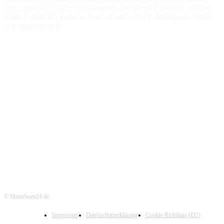
wird, erhalte ich dafür von Amazon eine kleine Provision. Für den
Käufer entstehen keine weiteren Kosten. Der Produktpreis erhöht
sich dadurch nicht.
© Mainrhoen24.de
Impressum
Datenschutzerklärung
Cookie-Richtlinie (EU)