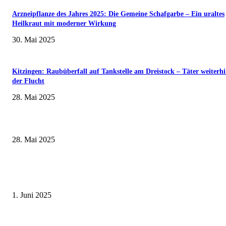
Arzneipflanze des Jahres 2025: Die Gemeine Schafgarbe – Ein uraltes
Heilkraut mit moderner Wirkung
30. Mai 2025
Kitzingen: Raubüberfall auf Tankstelle am Dreistock – Täter weiterhi
der Flucht
28. Mai 2025
Museumsfest und UNESCO-Welterbetag in der Oberen Saline am 1. Juni i
Kissingen
28. Mai 2025
Erlebnisreicher Juni: Spannende Gästeführungen in Stadt und Landkreis
Schweinfurt
1. Juni 2025
Wenn kleine Kicker groß rauskommen – 17. Grundschul-Fußballturnier de