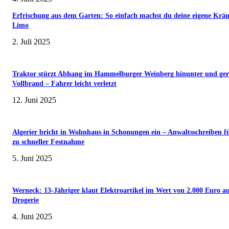
Erfrischung aus dem Garten: So einfach machst du deine eigene Kräu
Limo
2. Juli 2025
Traktor stürzt Abhang im Hammelburger Weinberg hinunter und ger
Vollbrand – Fahrer leicht verletzt
12. Juni 2025
Algerier bricht in Wohnhaus in Schonungen ein – Anwaltsschreiben f
zu schneller Festnahme
5. Juni 2025
Werneck: 13-Jähriger klaut Elektroartikel im Wert von 2.000 Euro a
Drogerie
4. Juni 2025