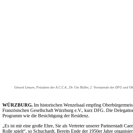
Gérard Limare, Präsident der A.C.C.A., Dr. Ute Hüller, 2. Vorsitzende der DFG und Obe
WÜRZBURG.
Im historischen Wenzelsaal empfing Oberbürgermeiste
Französischen Gesellschaft Würzburg e.V., kurz DFG. Die Delegatio
Programm wie die Besichtigung der Residenz.
„Es ist mir eine große Ehre, Sie als Vertreter unserer Partnerstadt 
Rolle spielt“, so Schuchardt. Bereits Ende der 1950er Jahre organis