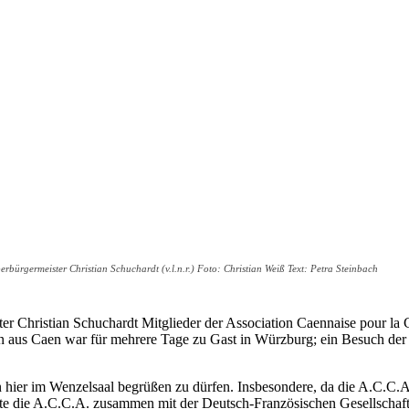
rbürgermeister Christian Schuchardt (v.l.n.r.) Foto: Christian Weiß Text: Petra Steinbach
r Christian Schuchardt Mitglieder der Association Caennaise pour la
n aus Caen war für mehrere Tage zu Gast in Würzburg; ein Besuch de
Caen hier im Wenzelsaal begrüßen zu dürfen. Insbesondere, da die A.C.C.
ierte die A.C.C.A. zusammen mit der Deutsch-Französischen Gesellscha