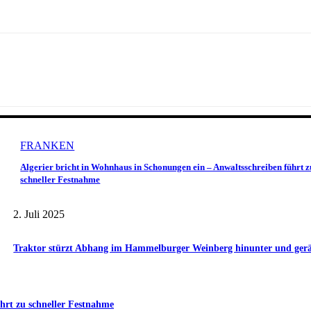
FRANKEN
Algerier bricht in Wohnhaus in Schonungen ein – Anwaltsschreiben führt z
schneller Festnahme
2. Juli 2025
Traktor stürzt Abhang im Hammelburger Weinberg hinunter und gerät 
hrt zu schneller Festnahme