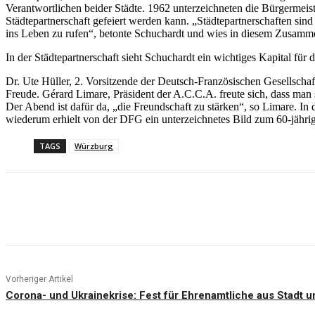
Verantwortlichen beider Städte. 1962 unterzeichneten die Bürgermei
Städtepartnerschaft gefeiert werden kann. „Städtepartnerschaften si
ins Leben zu rufen“, betonte Schuchardt und wies in diesem Zusamme
In der Städtepartnerschaft sieht Schuchardt ein wichtiges Kapital für 
Dr. Ute Hüller, 2. Vorsitzende der Deutsch-Französischen Gesellschaf
Freude. Gérard Limare, Präsident der A.C.C.A. freute sich, dass man 
Der Abend ist dafür da, „die Freundschaft zu stärken“, so Limare. In
wiederum erhielt von der DFG ein unterzeichnetes Bild zum 60-jähri
TAGS
Würzburg
Teilen
Vorheriger Artikel
Corona- und Ukrainekrise: Fest für Ehrenamtliche aus Stadt 