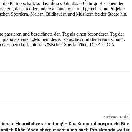
e Partnerschaft, so dass dieses Jahr das 60-jährige Bestehen der
erweitern, das ein oder andere anzunehmen und gemeinsame Projekte
hen Sportlern, Malern; Bildhauern und Musikern beider Städte hin.
vue passieren und bezeichnete den Tag als einen besonderen Tag der
n Empfang als einen „Moment des Austausches und der Freundschaft“.
ten Geschenkkorb mit französischen Spezialitäten. Die A.C.C.A.
Nächster Artikel
egionale Heumilchverarbeitung! – Das Kooperationsprojekt Bio-
umilch Rhön-Vogelsberg macht auch nach Projektende weiter