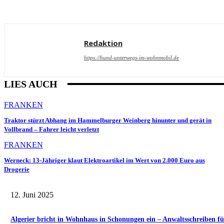
Redaktion
https://hund-unterwegs-im-wohnmobil.de
LIES AUCH
FRANKEN
Traktor stürzt Abhang im Hammelburger Weinberg hinunter und gerät in
Vollbrand – Fahrer leicht verletzt
FRANKEN
Werneck: 13-Jähriger klaut Elektroartikel im Wert von 2.000 Euro aus
Drogerie
12. Juni 2025
Algerier bricht in Wohnhaus in Schonungen ein – Anwaltsschreiben fü