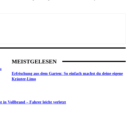
MEISTGELESEN
u
Erfrischung aus dem Garten: So einfach machst du deine eigene
Kräuter-Limo
in Vollbrand – Fahrer leicht verletzt