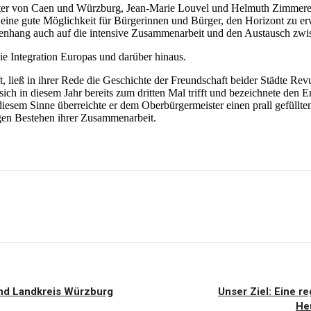
ster von Caen und Würzburg, Jean-Marie Louvel und Helmuth Zimmerer di
nd eine gute Möglichkeit für Bürgerinnen und Bürger, den Horizont zu 
nhang auch auf die intensive Zusammenarbeit und den Austausch zwisc
die Integration Europas und darüber hinaus.
t, ließ in ihrer Rede die Geschichte der Freundschaft beider Städte Re
sich in diesem Jahr bereits zum dritten Mal trifft und bezeichnete de
 diesem Sinne überreichte er dem Oberbürgermeister einen prall gefüll
gen Bestehen ihrer Zusammenarbeit.
und Landkreis Würzburg
Unser Ziel: Eine r
He