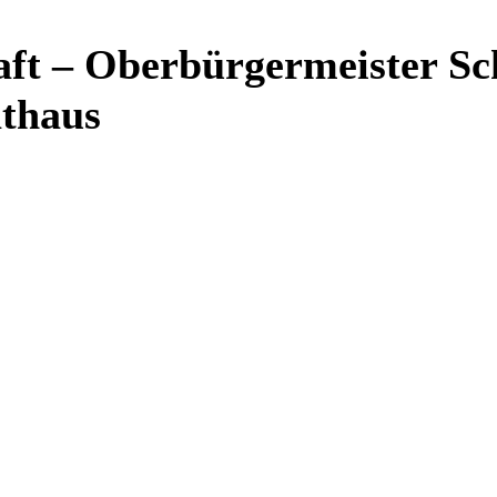
haft – Oberbürgermeister S
athaus