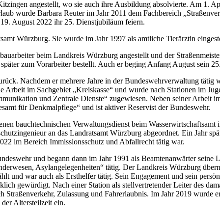
itzingen angestellt, wo sie auch ihre Ausbildung absolvierte. Am 1. A
laub wurde Barbara Reuter im Jahr 2011 dem Fachbereich „Straßenver
9. August 2022 ihr 25. Dienstjubiläum feiern.
samt Würzburg. Sie wurde im Jahr 1997 als amtliche Tierärztin eingeste
auarbeiter beim Landkreis Würzburg angestellt und der Straßenmeister
später zum Vorarbeiter bestellt. Auch er beging Anfang August sein 25
t zurück. Nachdem er mehrere Jahre in der Bundeswehrverwaltung tätig
e Arbeit im Sachgebiet „Kreiskasse“ und wurde nach Stationen im Jug
mmunikation und Zentrale Dienste“ zugewiesen. Neben seiner Arbeit im
esamt für Denkmalpflege“ und ist aktiver Reservist der Bundeswehr.
nen bauchtechnischen Verwaltungsdienst beim Wasserwirtschaftsamt i
chutzingenieur an das Landratsamt Würzburg abgeordnet. Ein Jahr spä
022 im Bereich Immissionsschutz und Abfallrecht tätig war.
 Bundeswehr und begann dann im Jahr 1991 als Beamtenanwärter seine 
erwesen, Asylangelegenheiten“ tätig. Der Landkreis Würzburg überna
hlt und war auch als Ersthelfer tätig. Sein Engagement und sein pers
klich gewürdigt. Nach einer Station als stellvertretender Leiter des da
 Straßenverkehr, Zulassung und Fahrerlaubnis. Im Jahr 2019 wurde er
er Altersteilzeit ein.