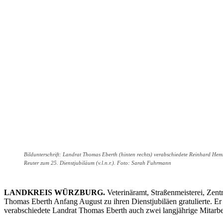
Bildunterschrift: Landrat Thomas Eberth (hinten rechts) verabschiedete Reinhard He
Reuter zum 25. Dienstjubiläum (v.l.n.r.). Foto: Sarah Fuhrmann
LANDKREIS WÜRZBURG.
Veterinäramt, Straßenmeisterei, Zen
Thomas Eberth Anfang August zu ihren Dienstjubiläen gratulierte. Er
verabschiedete Landrat Thomas Eberth auch zwei langjährige Mitarbe