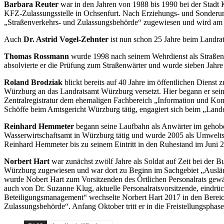
Barbara Reuter
war in den Jahren von 1988 bis 1990 bei der Stadt K
KFZ-Zulassungsstelle in Ochsenfurt. Nach Erziehungs- und Sonderur
„Straßenverkehrs- und Zulassungsbehörde“ zugewiesen und wird am 1
Auch
Dr. Astrid Vogel-Zehnter
ist nun schon 25 Jahre beim Landrat
Thomas Rossmann
wurde 1998 nach seinem Wehrdienst als Straßenb
absolvierte er die Prüfung zum Straßenwärter und wurde sieben Jahre 
Roland Brodziak
blickt bereits auf 40 Jahre im öffentlichen Diens
Würzburg an das Landratsamt Würzburg versetzt. Hier begann er sein
Zentralregistratur dem ehemaligen Fachbereich „Information und Ko
Schöffe beim Amtsgericht Würzburg tätig, engagiert sich beim „Land
Reinhard Hemmeter
begann seine Laufbahn als Anwärter im gehobe
Wasserwirtschaftsamt in Würzburg tätig und wurde 2005 als Umwelts
Reinhard Hemmeter bis zu seinem Eintritt in den Ruhestand im Juni 2
Norbert Hart
war zunächst zwölf Jahre als Soldat auf Zeit bei der
Würzburg zugewiesen und war dort zu Beginn im Sachgebiet „Ausländ
wurde Nobert Hart zum Vorsitzenden des Örtlichen Personalrats gewä
auch von Dr. Suzanne Klug, aktuelle Personalratsvorsitzende, eindrüc
Beteiligungsmanagement“ wechselte Norbert Hart 2017 in den Bereich
Zulassungsbehörde“. Anfang Oktober tritt er in die Freistellungsphase d