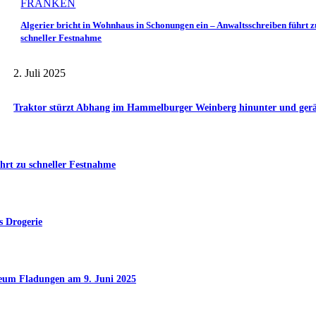
FRANKEN
Algerier bricht in Wohnhaus in Schonungen ein – Anwaltsschreiben führt z
schneller Festnahme
2. Juli 2025
Traktor stürzt Abhang im Hammelburger Weinberg hinunter und gerät 
hrt zu schneller Festnahme
s Drogerie
seum Fladungen am 9. Juni 2025