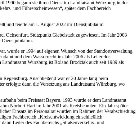
pril 1990 begann sie ihren Dienst im Landratsamt Würzburg in der
kehrs- und Führerscheinwesen“, später dem Fachbereich
llt und feierte am 1. August 2022 ihr Dienstjubiläum.
ei Ochsenfurt, Stützpunkt Giebelstadt zugewiesen. Im Jahr 2003
. Dienstjubiläum.
 war, wurde er 1994 auf eigenen Wunsch von der Standortverwaltung
endamt und dem Wasserrecht im Jahr 2006 als Leiter der
 Landratsamt Würzburg ist Roland Brodziak auch seit 1989 als
n Regensburg. Anschließend war er 20 Jahre lang beim
ter erfolgte dann die Versetzung ans Landratsamt Würzburg, wo
Laufbahn beim Freistaat Bayern. 1993 wurde er dem Landratsamt
hm Norbert Hart im Jahr 2001 als Kreisbeamten. Ein Jahr später
önlicher Einsatz im Personalrat wurden im Rahmen der Verabschiedung
maligen Fachbereich „Kreisentwicklung einschließlich
 dann Leiter des Fachbereichs „Straßenverkehrs- und