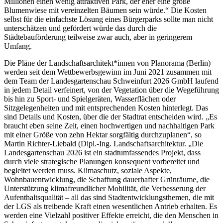
Millionen einen wenig attraktiven Park, der eher eine große
Blumenwiese mit vereinzelten Bäumen sein würde.“ Die Kosten
selbst für die einfachste Lösung eines Bürgerparks sollte man nicht
unterschätzen und gefördert würde das durch die
Städtebauförderung teilweise zwar auch, aber in geringerem
Umfang.
Die Pläne der Landschaftsarchitekt*innen von Planorama (Berlin)
werden seit dem Wettbewerbsgewinn im Juni 2021 zusammen mit
dem Team der Landesgartenschau Schweinfurt 2026 GmbH laufend
in jedem Detail verfeinert, von der Vegetation über die Wegeführung
bis hin zu Sport- und Spielgeräten, Wasserflächen oder
Sitzgelegenheiten und mit entsprechenden Kosten hinterlegt. Das
sind Details und Kosten, über die der Stadtrat entscheiden wird. „Es
braucht eben seine Zeit, einen hochwertigen und nachhaltigen Park
mit einer Größe von zehn Hektar sorgfältig durchzuplanen“, so
Martin Richter-Liebald (Dipl.-Ing. Landschaftsarchitektur. „Die
Landesgartenschau 2026 ist ein stadtumfassendes Projekt, dass
durch viele strategische Planungen konsequent vorbereitet und
begleitet werden muss. Klimaschutz, soziale Aspekte,
Wohnbauentwicklung, die Schaffung dauerhafter Grünräume, die
Unterstützung klimafreundlicher Mobilität, die Verbesserung der
Aufenthaltsqualität – all das sind Stadtentwicklungsthemen, die mit
der LGS als treibende Kraft einen wesentlichen Antrieb erhalten. Es
werden eine Vielzahl positiver Effekte erreicht, die den Menschen in