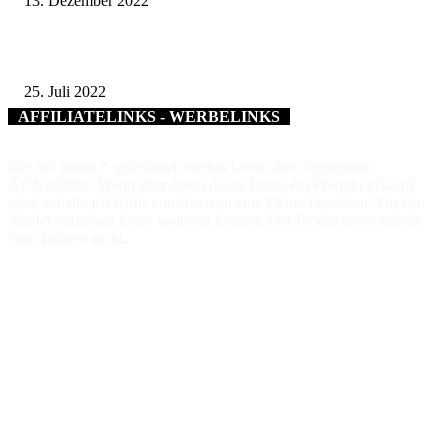
13. Dezember 2022
Würzburg: Neuer Familienwegweiser gibt wertvolle Tipps
25. Juli 2022
AFFILIATELINKS - WERBELINKS
Die mit einem * gekennzeichneten Links sind sogenannte
Affiliatelinks. Wenn über einen dieser Links ein Produkt gekauft
wird, erhalte ich dafür von Amazon eine kleine Provision. Für den
Käufer entstehen keine weiteren Kosten. Der Produktpreis erhöht
sich dadurch nicht.