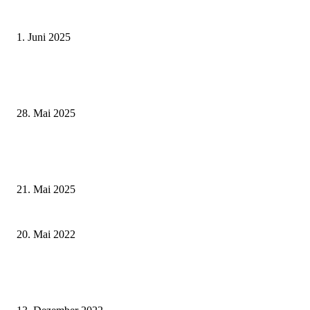
Erlebnisreicher Juni: Spannende Gästeführungen in Stadt und Landkreis
Schweinfurt
1. Juni 2025
Wenn kleine Kicker groß rauskommen – 17. Grundschul-Fußballturnier de
Landkreise in Berkach
28. Mai 2025
Zeitreise am Main: Großer Mittelaltermarkt an der Leonhard-Frank-Prom
in Würzburg
21. Mai 2025
Ganz Poppenhausen feiert: Am 2. Juli gibt es ein Honky Tonk®
20. Mai 2022
500 Jahre evangelisches Leben und Schule in der Region Würzburg: Bucha
Helmut Fries stellt neuestes Werk vor