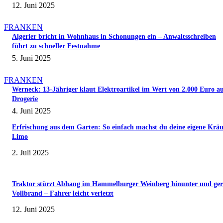
12. Juni 2025
FRANKEN
Algerier bricht in Wohnhaus in Schonungen ein – Anwaltsschreiben
führt zu schneller Festnahme
5. Juni 2025
FRANKEN
Werneck: 13-Jähriger klaut Elektroartikel im Wert von 2.000 Euro a
Drogerie
4. Juni 2025
Erfrischung aus dem Garten: So einfach machst du deine eigene Kräu
Limo
2. Juli 2025
Traktor stürzt Abhang im Hammelburger Weinberg hinunter und ger
Vollbrand – Fahrer leicht verletzt
12. Juni 2025