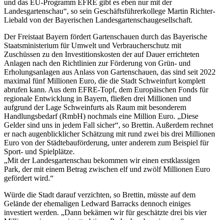
und das EU-Programm EFRE gibt es eben nur mit der
Landesgartenschau“, so sein Geschäftsführerkollege Martin Richter-
Liebald von der Bayerischen Landesgartenschaugesellschaft.
Der Freistaat Bayern fördert Gartenschauen durch das Bayerische
Staatsministerium für Umwelt und Verbraucherschutz mit
Zuschüssen zu den Investitionskosten der auf Dauer errichteten
Anlagen nach den Richtlinien zur Förderung von Grün- und
Erholungsanlagen aus Anlass von Gartenschauen, das sind seit 2022
maximal fünf Millionen Euro, die die Stadt Schweinfurt komplett
abrufen kann. Aus dem EFRE-Topf, dem Europäischen Fonds für
regionale Entwicklung in Bayern, fließen drei Millionen und
aufgrund der Lage Schweinfurts als Raum mit besonderem
Handlungsbedarf (RmbH) nochmals eine Million Euro. „Diese
Gelder sind uns in jedem Fall sicher“, so Brettin. Außerdem rechnet
er nach augenblicklicher Schätzung mit rund zwei bis drei Millionen
Euro von der Städtebauförderung, unter anderem zum Beispiel für
Sport- und Spielplätze.
„Mit der Landesgartenschau bekommen wir einen erstklassigen
Park, der mit einem Betrag zwischen elf und zwölf Millionen Euro
gefördert wird.“
Würde die Stadt darauf verzichten, so Brettin, müsste auf dem
Gelände der ehemaligen Ledward Barracks dennoch einiges
investiert werden. „Dann bekämen wir für geschätzte drei bis vier