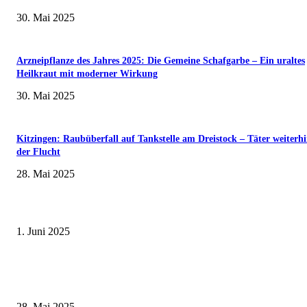
30. Mai 2025
Arzneipflanze des Jahres 2025: Die Gemeine Schafgarbe – Ein uraltes
Heilkraut mit moderner Wirkung
30. Mai 2025
Kitzingen: Raubüberfall auf Tankstelle am Dreistock – Täter weiterhi
der Flucht
28. Mai 2025
Erlebnisreicher Juni: Spannende Gästeführungen in Stadt und Landkreis
Schweinfurt
1. Juni 2025
Wenn kleine Kicker groß rauskommen – 17. Grundschul-Fußballturnier de
Landkreise in Berkach
28. Mai 2025