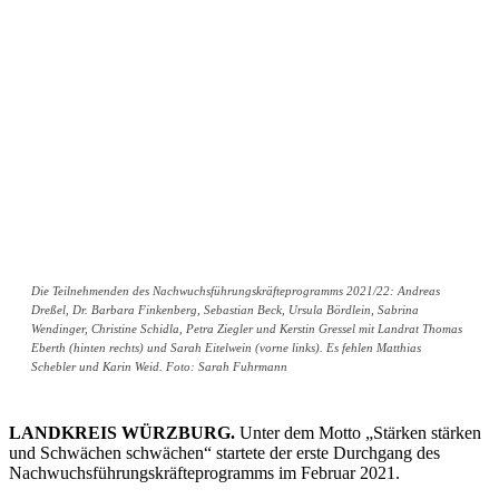
Die Teilnehmenden des Nachwuchsführungskräfteprogramms 2021/22: Andreas
Dreßel, Dr. Barbara Finkenberg, Sebastian Beck, Ursula Bördlein, Sabrina
Wendinger, Christine Schidla, Petra Ziegler und Kerstin Gressel mit Landrat Thomas
Eberth (hinten rechts) und Sarah Eitelwein (vorne links). Es fehlen Matthias
Schebler und Karin Weid. Foto: Sarah Fuhrmann
LANDKREIS WÜRZBURG.
Unter dem Motto „Stärken stärken
und Schwächen schwächen“ startete der erste Durchgang des
Nachwuchsführungskräfteprogramms im Februar 2021.