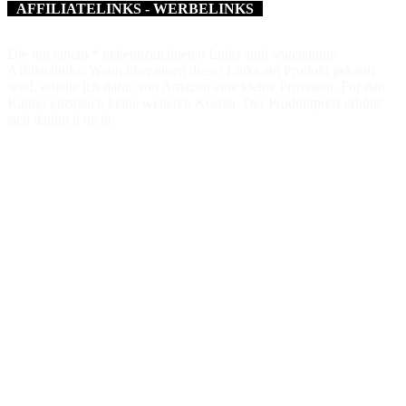
AFFILIATELINKS - WERBELINKS
Die mit einem * gekennzeichneten Links sind sogenannte
Affiliatelinks. Wenn über einen dieser Links ein Produkt gekauft
wird, erhalte ich dafür von Amazon eine kleine Provision. Für den
Käufer entstehen keine weiteren Kosten. Der Produktpreis erhöht
sich dadurch nicht.