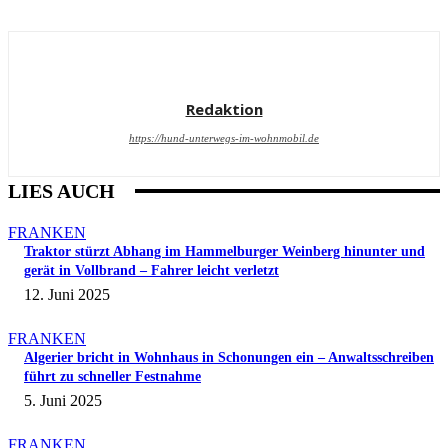
Redaktion
https://hund-unterwegs-im-wohnmobil.de
LIES AUCH
FRANKEN
Traktor stürzt Abhang im Hammelburger Weinberg hinunter und
gerät in Vollbrand – Fahrer leicht verletzt
12. Juni 2025
FRANKEN
Algerier bricht in Wohnhaus in Schonungen ein – Anwaltsschreiben
führt zu schneller Festnahme
5. Juni 2025
FRANKEN