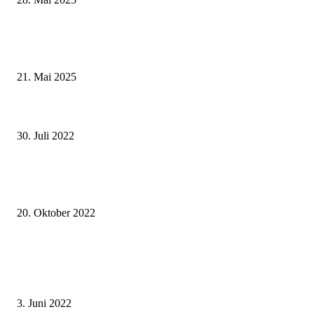
Zeitreise am Main: Großer Mittelaltermarkt an der Leonhard-Frank-Prom
in Würzburg
21. Mai 2025
Die Vielfalt der Innenentwicklung im Landkreis Schweinfurt (neu) entdec
Online-Angebot zum Thema Innenentwicklung umfassend überarbeitet
30. Juli 2022
Europa lebt von den Begegnungen der Menschen – Ungarische Delegation
besucht mit Freunden aus Kürnach das Landratsamt Würzburg
20. Oktober 2022
Kicken verbindet – Das 14. länderübergreifende Fußballturnier der
Grundschulen der Landkreise Schmalkalden-Meiningen und Rhön-Grabfel
brachte Spaß und Sieger hervor
3. Juni 2022