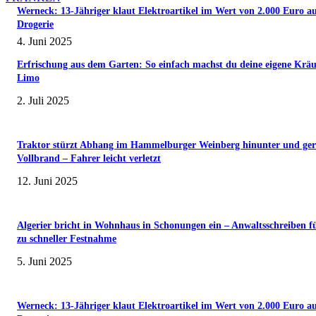
Werneck: 13-Jähriger klaut Elektroartikel im Wert von 2.000 Euro a
Drogerie
4. Juni 2025
Erfrischung aus dem Garten: So einfach machst du deine eigene Kräu
Limo
2. Juli 2025
Traktor stürzt Abhang im Hammelburger Weinberg hinunter und ger
Vollbrand – Fahrer leicht verletzt
12. Juni 2025
Algerier bricht in Wohnhaus in Schonungen ein – Anwaltsschreiben f
zu schneller Festnahme
5. Juni 2025
Werneck: 13-Jähriger klaut Elektroartikel im Wert von 2.000 Euro a