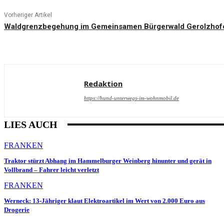
Vorheriger Artikel
Waldgrenzbegehung im Gemeinsamen Bürgerwald Gerolzhof
Redaktion
https://hund-unterwegs-im-wohnmobil.de
LIES AUCH
FRANKEN
Traktor stürzt Abhang im Hammelburger Weinberg hinunter und gerät in
Vollbrand – Fahrer leicht verletzt
FRANKEN
Werneck: 13-Jähriger klaut Elektroartikel im Wert von 2.000 Euro aus
Drogerie