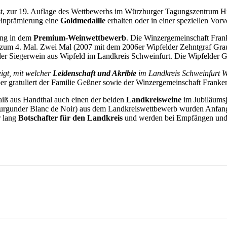
st, zur 19. Auflage des Wettbewerbs im Würzburger Tagungszentrum 
einprämierung eine
Goldmedaille
erhalten oder in einer speziellen Vor
ung in dem
Premium-Weinwettbewerb
. Die Winzergemeinschaft Fran
s zum 4. Mal. Zwei Mal (2007 mit dem 2006er Wipfelder Zehntgraf Gra
er Siegerwein aus Wipfeld im Landkreis Schweinfurt. Die Wipfelder G
igt, mit welcher
Leidenschaft und Akribie
im Landkreis Schweinfurt W
r gratuliert der Familie Geßner sowie der Winzergemeinschaft Franken
aiß aus Handthal auch einen der beiden
Landkreisweine
im Jubiläumsj
urgunder Blanc de Noir) aus dem Landkreiswettbewerb wurden Anfang Ju
r lang
Botschafter für den Landkreis
und werden bei Empfängen und V