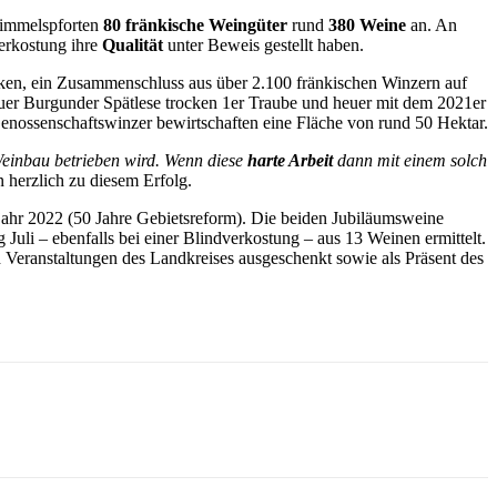
Himmelspforten
80 fränkische Weingüter
rund
380 Weine
an. An
verkostung ihre
Qualität
unter Beweis gestellt haben.
ken, ein Zusammenschluss aus über 2.100 fränkischen Winzern auf
uer Burgunder Spätlese trocken 1er Traube und heuer mit dem 2021er
enossenschaftswinzer bewirtschaften eine Fläche von rund 50 Hektar.
einbau betrieben wird. Wenn diese
harte Arbeit
dann mit einem solch
 herzlich zu diesem Erfolg.
ahr 2022 (50 Jahre Gebietsreform). Die beiden Jubiläumsweine
li – ebenfalls bei einer Blindverkostung – aus 13 Weinen ermittelt.
eranstaltungen des Landkreises ausgeschenkt sowie als Präsent des