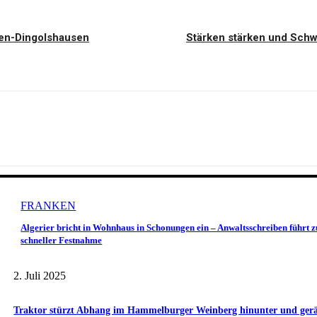
en-Dingolshausen
Stärken stärken und Sc
FRANKEN
Algerier bricht in Wohnhaus in Schonungen ein – Anwaltsschreiben führt z
schneller Festnahme
2. Juli 2025
Traktor stürzt Abhang im Hammelburger Weinberg hinunter und gerät 