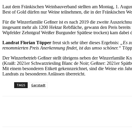
Laut dem Fränkischen Weinbauverband stellten am Montag, 1. Augu
Best of Gold dürfen nur Weine teilnehmen, die in der Fränkischen W
Für die Winzerfamilie Geßner ist es nach 2019 die zweite Auszeichn
insgesamt mehr als 1200 Hektar Rebfläche, gewann den Preis bereit
Wipfelder Zehntgraf Weißer Burgunder Spätlese trocken) kam dabei d
Landrat Florian Töpper
freut sich sehr über dieses Ergebnis:
„Es ze
renommierten Preis Anerkennung findet, ist das umso schöner.“
Töppe
Der Winzerbetrieb Geßner stellt übrigens neben der Winzerfamilie Kr
(Kraiß: 2021er Schwarzriesling Blanc de Noir; Geßner: 2021er Spätb
Mit einem besonderen Etikett gekennzeichnet, sind die Weine ein Jah
Landrats zu besonderen Anlässen überreicht.
TAGS
Garstadt
Teilen