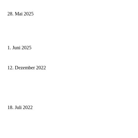
Kissingen
28. Mai 2025
Erlebnisreicher Juni: Spannende Gästeführungen in Stadt und Landkreis
Schweinfurt
1. Juni 2025
Querungshilfe in der Ortsdurchfahrt Markt Einersheim wird eingeweiht
12. Dezember 2022
Viel trinken und nicht in der prallen Sonne aufhalten – Fachleute vom
Landratsamt Kitzingen geben Tipps für Mensch und Tier für die drohende
Hitzewelle
18. Juli 2022
Landkreis Würzburg fördert Sportvereine und Schwimmstätten weiterhin 
500.000 Euro