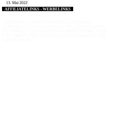
13. Mai 2022
AFFILIATELINKS - WERBELINKS
Die mit einem * gekennzeichneten Links sind sogenannte
Affiliatelinks. Wenn über einen dieser Links ein Produkt gekauft
wird, erhalte ich dafür von Amazon eine kleine Provision. Für den
Käufer entstehen keine weiteren Kosten. Der Produktpreis erhöht
sich dadurch nicht.