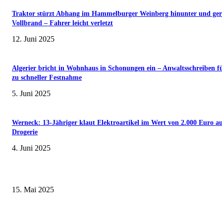
Traktor stürzt Abhang im Hammelburger Weinberg hinunter und ger
Vollbrand – Fahrer leicht verletzt
12. Juni 2025
Algerier bricht in Wohnhaus in Schonungen ein – Anwaltsschreiben f
zu schneller Festnahme
5. Juni 2025
Werneck: 13-Jähriger klaut Elektroartikel im Wert von 2.000 Euro a
Drogerie
4. Juni 2025
Sonderausstellung und Führungen am Internationalen Museumstag im Mu
Obere Saline Bad Kissingen
15. Mai 2025
Museumsfest und UNESCO-Welterbetag in der Oberen Saline am 1. Juni i