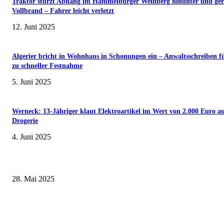
Traktor stürzt Abhang im Hammelburger Weinberg hinunter und ger
Vollbrand – Fahrer leicht verletzt
12. Juni 2025
Algerier bricht in Wohnhaus in Schonungen ein – Anwaltsschreiben f
zu schneller Festnahme
5. Juni 2025
Werneck: 13-Jähriger klaut Elektroartikel im Wert von 2.000 Euro a
Drogerie
4. Juni 2025
Museumsfest und UNESCO-Welterbetag in der Oberen Saline am 1. Juni i
Kissingen
28. Mai 2025
Erlebnisreicher Juni: Spannende Gästeführungen in Stadt und Landkreis
Schweinfurt