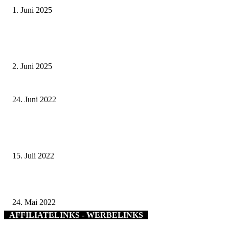
1. Juni 2025
Tradition erleben: Deutscher Mühlentag im Fränkischen Freilandmuseum
Fladungen am 9. Juni 2025
2. Juni 2025
Weißenburgstraße wird zwischen Moscheeweg und Neunerplatz Fahrradstr
24. Juni 2022
Albert-Schweitzer-Grundschule Albertshofen erläuft 5650 Euro – Mit der
Spendensumme finanziert Mix for Kids Hilfsprojekte in Indien und Alban
15. Juli 2022
Eine CO2-neutrale Heizung für das Landratsamt Kitzingen
24. Mai 2022
AFFILIATELINKS - WERBELINKS