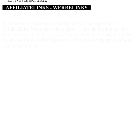
AFFILIATELINKS - WERBELINKS
Die mit einem * gekennzeichneten Links sind sogenannte
Affiliatelinks. Wenn über einen dieser Links ein Produkt gekauft
wird, erhalte ich dafür von Amazon eine kleine Provision. Für den
Käufer entstehen keine weiteren Kosten. Der Produktpreis erhöht
sich dadurch nicht.