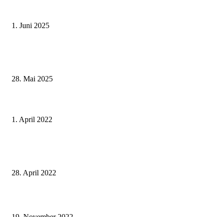
Erlebnisreicher Juni: Spannende Gästeführungen in Stadt und Landkreis
Schweinfurt
1. Juni 2025
Wenn kleine Kicker groß rauskommen – 17. Grundschul-Fußballturnier de
Landkreise in Berkach
28. Mai 2025
Die Medizinische Klinik 2 am Leopoldina-Krankenhaus von Chefarzt Prof.
Stephan Kanzler ist ein ausgezeichneter Arbeitgeber
1. April 2022
Offener Lese- und Literaturkreis in der Stadtbücherei Bad Kissingen war e
voller Erfolg
28. April 2022
10 Jahre Jubiläumsfeier „Hilfen unter einem Dach“: Tag der offenen Tür
19. November 2022