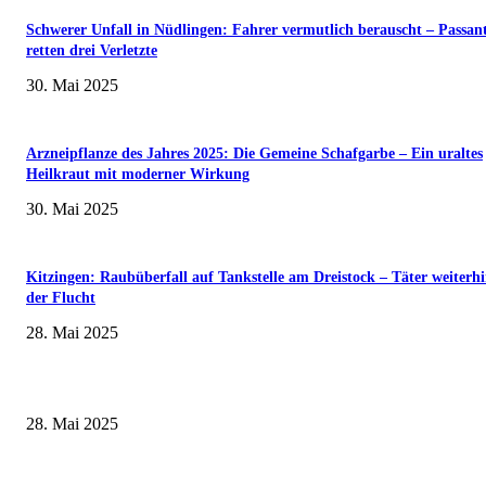
Schwerer Unfall in Nüdlingen: Fahrer vermutlich berauscht – Passan
retten drei Verletzte
30. Mai 2025
Arzneipflanze des Jahres 2025: Die Gemeine Schafgarbe – Ein uraltes
Heilkraut mit moderner Wirkung
30. Mai 2025
Kitzingen: Raubüberfall auf Tankstelle am Dreistock – Täter weiterhi
der Flucht
28. Mai 2025
Museumsfest und UNESCO-Welterbetag in der Oberen Saline am 1. Juni i
Kissingen
28. Mai 2025