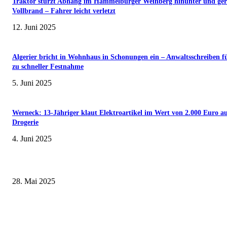
Traktor stürzt Abhang im Hammelburger Weinberg hinunter und ger
Vollbrand – Fahrer leicht verletzt
12. Juni 2025
Algerier bricht in Wohnhaus in Schonungen ein – Anwaltsschreiben f
zu schneller Festnahme
5. Juni 2025
Werneck: 13-Jähriger klaut Elektroartikel im Wert von 2.000 Euro a
Drogerie
4. Juni 2025
Museumsfest und UNESCO-Welterbetag in der Oberen Saline am 1. Juni i
Kissingen
28. Mai 2025
Erlebnisreicher Juni: Spannende Gästeführungen in Stadt und Landkreis
Schweinfurt