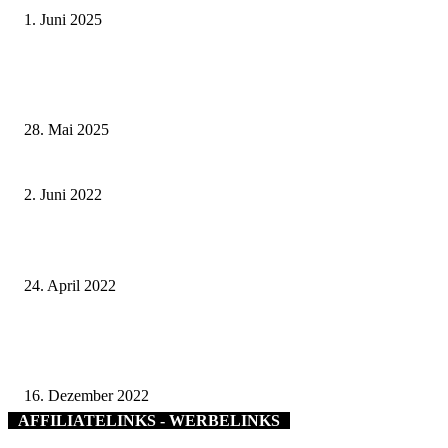
1. Juni 2025
Wenn kleine Kicker groß rauskommen – 17. Grundschul-Fußballturnier de
Landkreise in Berkach
28. Mai 2025
Bad Kissingen feiert am Sonntag, 5. Juni 2022, erstmals den Welterbetag
2. Juni 2022
Dicke Buchen im Steigerwald schützen – Nationalpark jetzt!
24. April 2022
Grundschule Am Zabelstein gestaltet Weihnachtskarten für das Landratsam
Schweinfurt
16. Dezember 2022
AFFILIATELINKS - WERBELINKS