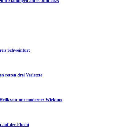
seum Fladungen am 9. Juni 2025
reis Schweinfurt
n retten drei Verletzte
s Heilkraut mit moderner Wirkung
n auf der Flucht