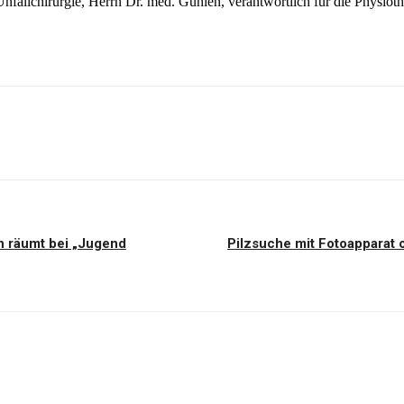
nfallchirurgie, Herrn Dr. med. Gühlen, verantwortlich für die Physiothe
n räumt bei „Jugend
Pilzsuche mit Fotoapparat 