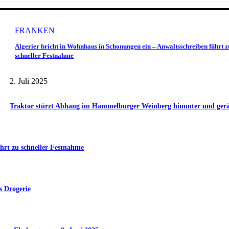
FRANKEN
Algerier bricht in Wohnhaus in Schonungen ein – Anwaltsschreiben führt z
schneller Festnahme
2. Juli 2025
Traktor stürzt Abhang im Hammelburger Weinberg hinunter und gerät 
hrt zu schneller Festnahme
s Drogerie