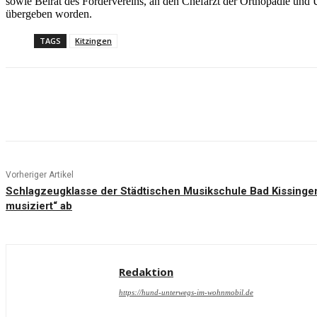
sowie Beirat des Fördervereins, an den Chefarzt der Orthopädie und U
übergeben worden.
TAGS
Kitzingen
Teilen
Vorheriger Artikel
Schlagzeugklasse der Städtischen Musikschule Bad Kissinge
musiziert“ ab
Redaktion
https://hund-unterwegs-im-wohnmobil.de