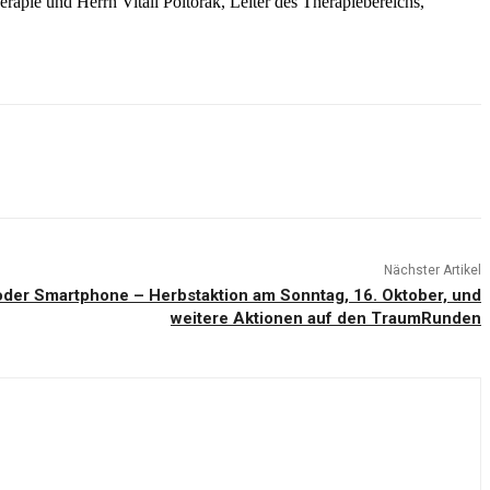
rapie und Herrn Vitali Poltorak, Leiter des Therapiebereichs,
Nächster Artikel
oder Smartphone – Herbstaktion am Sonntag, 16. Oktober, und
weitere Aktionen auf den TraumRunden