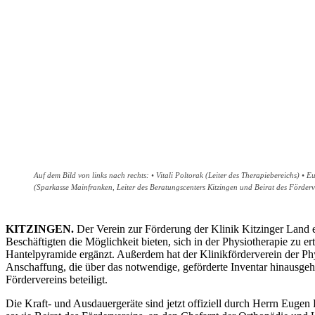
Auf dem Bild von links nach rechts: • Vitali Poltorak (Leiter des Therapiebereichs) • 
(Sparkasse Mainfranken, Leiter des Beratungscenters Kitzingen und Beirat des Förderv
KITZINGEN.
Der Verein zur Förderung der Klinik Kitzinger Land e.
Beschäftigten die Möglichkeit bieten, sich in der Physiotherapie zu 
Hantelpyramide ergänzt. Außerdem hat der Klinikförderverein der P
Anschaffung, die über das notwendige, geförderte Inventar hinausgeht
Fördervereins beteiligt.
Die Kraft- und Ausdauergeräte sind jetzt offiziell durch Herrn Eugen