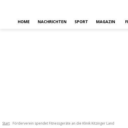
HOME
NACHRICHTEN
SPORT
MAGAZIN
F
Start
Förderverein spendet Fitnessgeräte an die Klinik Kitzinger Land