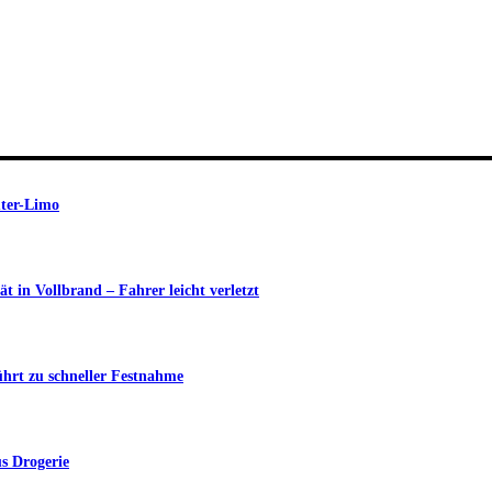
uter-Limo
in Vollbrand – Fahrer leicht verletzt
ührt zu schneller Festnahme
s Drogerie