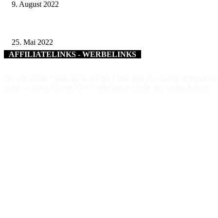
9. August 2022
21 neue Feldgeschworene – Ehrenamtliche aus dem nördlichen Landkreis Sc
25. Mai 2022
AFFILIATELINKS - WERBELINKS
Die mit einem * gekennzeichneten Links sind sogenannte Affiliatelink
keine weiteren Kosten. Der Produktpreis erhöht sich dadurch nicht.