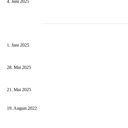
4. Juni 2025
Redaktionstipp
Erlebnisreicher Juni: Spannende Gästeführungen in Stadt und Landkreis S
1. Juni 2025
Wenn kleine Kicker groß rauskommen – 17. Grundschul-Fußballturnier de
28. Mai 2025
Zeitreise am Main: Großer Mittelaltermarkt an der Leonhard-Frank-Prom
21. Mai 2025
Ausbildung erfolgreich absolviert – Zeugnisübergabe durch Landrat Josef
19. August 2022
Altes Handwerkerhaus und Innere Pleich – Ausstellungseröffnung der Gesc