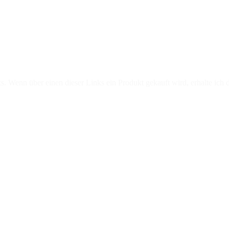
hweinfurt bei Siebenerfest in Ramsthal vereidigt
s. Wenn über einen dieser Links ein Produkt gekauft wird, erhalte ich