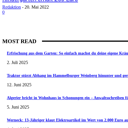
Redaktion
-
20. Mai 2022
0
MOST READ
Erfrischung aus dem Garten: So einfach machst du deine eigene Krä
2. Juli 2025
Traktor stürzt Abhang im Hammelburger Weinberg hinunter und gerät 
12. Juni 2025
Algerier bricht in Wohnhaus in Schonungen ein – Anwaltsschreiben f
5. Juni 2025
Werneck: 13-Jähriger klaut Elektroartikel im Wert von 2.000 Euro au