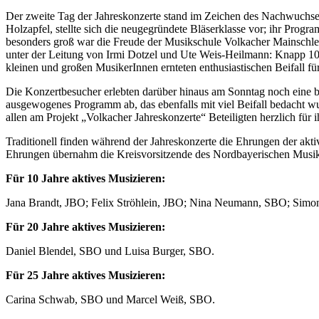
Der zweite Tag der Jahreskonzerte stand im Zeichen des Nachwuchses
Holzapfel, stellte sich die neugegründete Bläserklasse vor; ihr Pr
besonders groß war die Freude der Musikschule Volkacher Mainschl
unter der Leitung von Irmi Dotzel und Ute Weis-Heilmann: Knapp 100
kleinen und großen MusikerInnen ernteten enthusiastischen Beifall fü
Die Konzertbesucher erlebten darüber hinaus am Sonntag noch eine b
ausgewogenes Programm ab, das ebenfalls mit viel Beifall bedacht wurd
allen am Projekt „Volkacher Jahreskonzerte“ Beteiligten herzlich für 
Traditionell finden während der Jahreskonzerte die Ehrungen der ak
Ehrungen übernahm die Kreisvorsitzende des Nordbayerischen Musik
Für 10 Jahre aktives Musizieren:
Jana Brandt, JBO; Felix Ströhlein, JBO; Nina Neumann, SBO; Simon
Für 20 Jahre aktives Musizieren:
Daniel Blendel, SBO und Luisa Burger, SBO.
Für 25 Jahre aktives Musizieren:
Carina Schwab, SBO und Marcel Weiß, SBO.