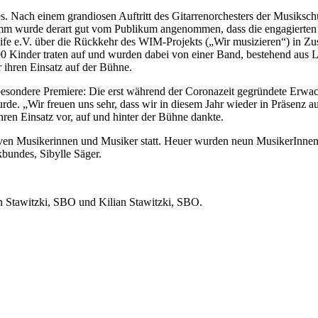
. Nach einem grandiosen Auftritt des Gitarrenorchesters der Musiksch
ogramm wurde derart gut vom Publikum angenommen, dass die engagierte
eife e.V. über die Rückkehr des WIM-Projekts („Wir musizieren“) in
 Kinder traten auf und wurden dabei von einer Band, bestehend aus Le
r ihren Einsatz auf der Bühne.
esondere Premiere: Die erst während der Coronazeit gegründete Erwach
e. „Wir freuen uns sehr, dass wir in diesem Jahr wieder in Präsenz auf
ihren Einsatz vor, auf und hinter der Bühne dankte.
tiven Musikerinnen und Musiker statt. Heuer wurden neun MusikerInnen
bundes, Sibylle Säger.
 Stawitzki, SBO und Kilian Stawitzki, SBO.