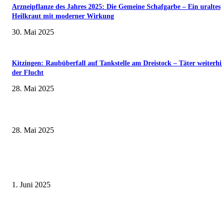
Arzneipflanze des Jahres 2025: Die Gemeine Schafgarbe – Ein uraltes
Heilkraut mit moderner Wirkung
30. Mai 2025
Kitzingen: Raubüberfall auf Tankstelle am Dreistock – Täter weiterhi
der Flucht
28. Mai 2025
Museumsfest und UNESCO-Welterbetag in der Oberen Saline am 1. Juni i
Kissingen
28. Mai 2025
Erlebnisreicher Juni: Spannende Gästeführungen in Stadt und Landkreis
Schweinfurt
1. Juni 2025
Wenn kleine Kicker groß rauskommen – 17. Grundschul-Fußballturnier de