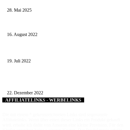
Landkreise in Berkach
28. Mai 2025
Ländliche Entwicklung im Landkreis Schweinfurt: Viele Partner ziehen an
einem Strang
16. August 2022
Landkreis Rhön-Grabfeld ist Unterstützer im Team Energiewende Bayern
19. Juli 2022
Rückhaltebecken und Stauraumkanal für Löffelsterz – Schonungen investie
weiter Millionen in Verbesserungen beim Hochwasser- und Umweltschutz
22. Dezember 2022
AFFILIATELINKS - WERBELINKS
Die mit einem * gekennzeichneten Links sind sogenannte
Affiliatelinks. Wenn über einen dieser Links ein Produkt gekauft
wird, erhalte ich dafür von Amazon eine kleine Provision. Für den