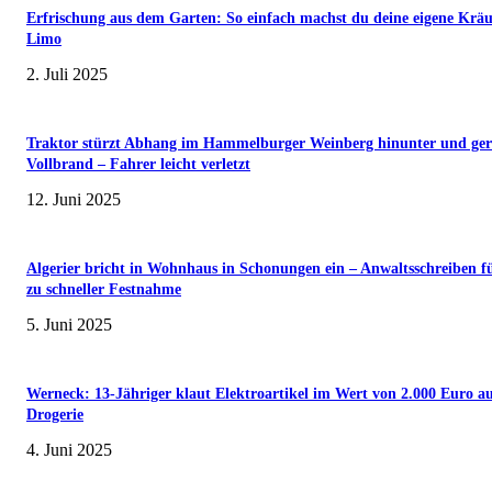
Erfrischung aus dem Garten: So einfach machst du deine eigene Kräu
Limo
2. Juli 2025
Traktor stürzt Abhang im Hammelburger Weinberg hinunter und ger
Vollbrand – Fahrer leicht verletzt
12. Juni 2025
Algerier bricht in Wohnhaus in Schonungen ein – Anwaltsschreiben f
zu schneller Festnahme
5. Juni 2025
Werneck: 13-Jähriger klaut Elektroartikel im Wert von 2.000 Euro a
Drogerie
4. Juni 2025