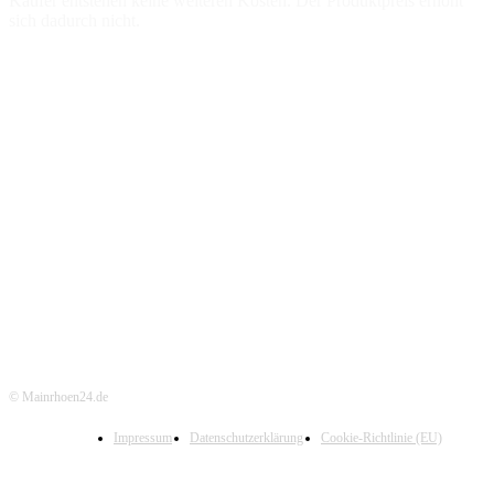
Käufer entstehen keine weiteren Kosten. Der Produktpreis erhöht
sich dadurch nicht.
© Mainrhoen24.de
Impressum
Datenschutzerklärung
Cookie-Richtlinie (EU)