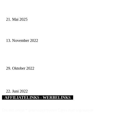
Zeitreise am Main: Großer Mittelaltermarkt an der Leonhard-Frank-Prom
in Würzburg
21. Mai 2025
Verleihung der Kommunalen Verdienstmedaille in Bronze an die langjähri
Bad Neustädter Stadträtin Rita Rösch
13. November 2022
Staatspreis für Üchtelhausen: „Herausragendes Beispiel für effizienten
Klimaschutz“
29. Oktober 2022
Dienstjubiläum – 245 Jahre Wissen und Erfahrung
22. Juni 2022
AFFILIATELINKS - WERBELINKS
Die mit einem * gekennzeichneten Links sind sogenannte