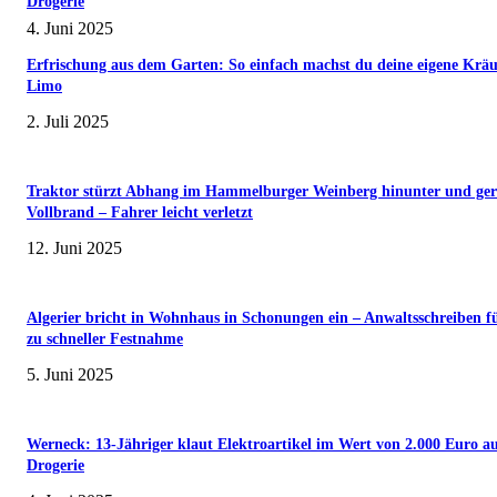
Drogerie
4. Juni 2025
Erfrischung aus dem Garten: So einfach machst du deine eigene Kräu
Limo
2. Juli 2025
Traktor stürzt Abhang im Hammelburger Weinberg hinunter und ger
Vollbrand – Fahrer leicht verletzt
12. Juni 2025
Algerier bricht in Wohnhaus in Schonungen ein – Anwaltsschreiben f
zu schneller Festnahme
5. Juni 2025
Werneck: 13-Jähriger klaut Elektroartikel im Wert von 2.000 Euro a
Drogerie