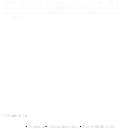
Affiliatelinks. Wenn über einen dieser Links ein Produkt gekauft
wird, erhalte ich dafür von Amazon eine kleine Provision. Für den
Käufer entstehen keine weiteren Kosten. Der Produktpreis erhöht
sich dadurch nicht.
© Mainrhoen24.de
Impressum
Datenschutzerklärung
Cookie-Richtlinie (EU)