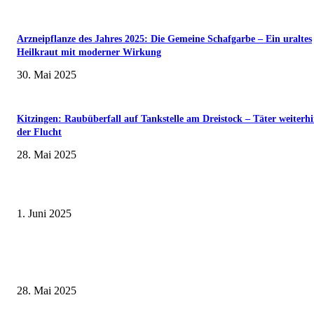
Arzneipflanze des Jahres 2025: Die Gemeine Schafgarbe – Ein uraltes
Heilkraut mit moderner Wirkung
30. Mai 2025
Kitzingen: Raubüberfall auf Tankstelle am Dreistock – Täter weiterhi
der Flucht
28. Mai 2025
Erlebnisreicher Juni: Spannende Gästeführungen in Stadt und Landkreis
Schweinfurt
1. Juni 2025
Wenn kleine Kicker groß rauskommen – 17. Grundschul-Fußballturnier de
Landkreise in Berkach
28. Mai 2025