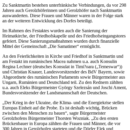
Zu Sanktmartin bestehen unterfränkische Verbindungen, da vor 298
Jahren auch Gerolzhöferinnen und Gerolzhöfer nach Sanktmartin
auswanderten. Diese Frauen und Männer waren in der Folge stark
an der weiteren Entwicklung des Dorfes beteiligt.
Im Rahmen des Festaktes wurden auch die Sanierung der
Heimatkirche, der Friedhofskapelle und des Friedhofseingangstores
gefeiert. Diese Sanierungsmaßnahmen wurden durch finanzielle
Mittel der Gemeinschaft „Die Samatimer“ ermöglicht.
An den Feierlichkeiten in Kirche und Friedhof in Sanktmartin und
am Festakt im rumänischen Macea nahmen u.a. auch Konsulin
Regina Lechner (deutsches Konsulat in Timi?oara („Temeswar“))
und Christian Knauer, Landesvorsitzender des BdV Bayern, sowie
Abgeordnete des rumänischen Parlaments sowie Bürgermeister aus
Ungarn, Rumänien und Deutschland teil. Zu den Rednern zählten
u.a. auch Eleks Bürgermeister György Szelezsán und Joschi Ament,
Bundesvorsitzender der Landsmannschaft der Deutschen.
„Der Krieg in der Ukraine, die Klima- und die Energiekrise stellen
Europas Einheit auf die Probe. Es ist deshalb wichtig, Brücken
zwischen den Menschen zu bauen“, sagte Bürgermeister
Gerolzhofens Bürgermeister Thorsten Wozniak. „Zu den ersten
Brückenbauer in Europa zählten die Frauen und Männer, die vor
300 Jahren in Gerolzhofen starteten und die Dörfer Elek und