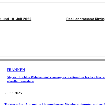
und 10. Juli 2022
Das Landratsamt Kitzin
FRANKEN
Algerier bricht in Wohnhaus in Schonungen ein – Anwaltsschreiben führt z
schneller Festnahme
2. Juli 2025
Traktor stürzt Abhang im Hammelburger Weinberg hinunter und gerät 