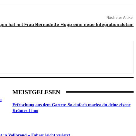
Nächster Artikel
gen hat mit Frau Bernadette Hupp eine neue Integrationslotsin
MEISTGELESEN
u
Erfrischung aus dem Garten: So einfach machst du deine eigene
Kräuter-Limo
in Vollbrand – Fahrer leicht verletzt