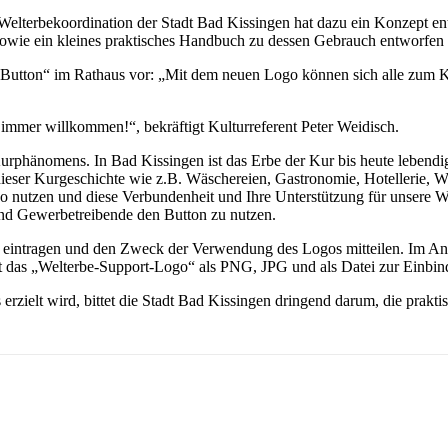
e Welterbekoordination der Stadt Bad Kissingen hat dazu ein Konzept 
e ein kleines praktisches Handbuch zu dessen Gebrauch entworfen und
-Button“ im Rathaus vor: „Mit dem neuen Logo können sich alle zum Ki
d immer willkommen!“, bekräftigt Kulturreferent Peter Weidisch.
rphänomens. In Bad Kissingen ist das Erbe der Kur bis heute lebendig
l dieser Kurgeschichte wie z.B. Wäschereien, Gastronomie, Hotellerie, 
o nutzen und diese Verbundenheit und Ihre Unterstützung für unsere We
und Gewerbetreibende den Button zu nutzen.
 eintragen und den Zweck der Verwendung des Logos mitteilen. Im Ansc
t das „Welterbe-Support-Logo“ als PNG, JPG und als Datei zur Einbi
rzielt wird, bittet die Stadt Bad Kissingen dringend darum, die prak