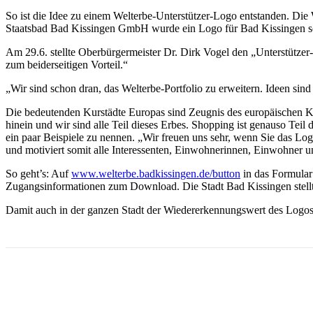
So ist die Idee zu einem Welterbe-Unterstützer-Logo entstanden. Di
Staatsbad Bad Kissingen GmbH wurde ein Logo für Bad Kissingen sowi
Am 29.6. stellte Oberbürgermeister Dr. Dirk Vogel den „Unterstützer
zum beiderseitigen Vorteil.“
„Wir sind schon dran, das Welterbe-Portfolio zu erweitern. Ideen sin
Die bedeutenden Kurstädte Europas sind Zeugnis des europäischen Ku
hinein und wir sind alle Teil dieses Erbes. Shopping ist genauso Tei
ein paar Beispiele zu nennen. „Wir freuen uns sehr, wenn Sie das Log
und motiviert somit alle Interessenten, Einwohnerinnen, Einwohner 
So geht’s: Auf
www.welterbe.badkissingen.de/button
in das Formular
Zugangsinformationen zum Download. Die Stadt Bad Kissingen stell
Damit auch in der ganzen Stadt der Wiedererkennungswert des Logos e
Teilen