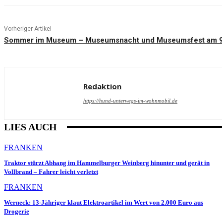
Vorheriger Artikel
Sommer im Museum – Museumsnacht und Museumsfest am 9. 
Redaktion
https://hund-unterwegs-im-wohnmobil.de
LIES AUCH
FRANKEN
Traktor stürzt Abhang im Hammelburger Weinberg hinunter und gerät in
Vollbrand – Fahrer leicht verletzt
FRANKEN
Werneck: 13-Jähriger klaut Elektroartikel im Wert von 2.000 Euro aus
Drogerie