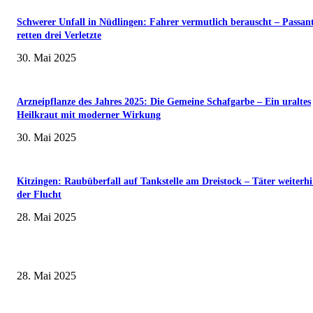
Schwerer Unfall in Nüdlingen: Fahrer vermutlich berauscht – Passan
retten drei Verletzte
30. Mai 2025
Arzneipflanze des Jahres 2025: Die Gemeine Schafgarbe – Ein uraltes
Heilkraut mit moderner Wirkung
30. Mai 2025
Kitzingen: Raubüberfall auf Tankstelle am Dreistock – Täter weiterhi
der Flucht
28. Mai 2025
Museumsfest und UNESCO-Welterbetag in der Oberen Saline am 1. Juni i
Kissingen
28. Mai 2025