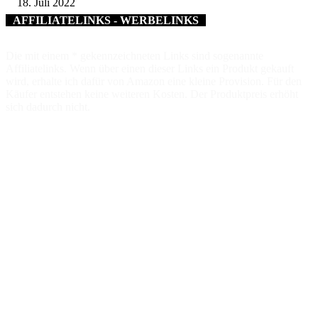
18. Juli 2022
AFFILIATELINKS - WERBELINKS
Die mit einem * gekennzeichneten Links sind sogenannte
Affiliatelinks. Wenn über einen dieser Links ein Produkt gekauft
wird, erhalte ich dafür von Amazon eine kleine Provision. Für den
Käufer entstehen keine weiteren Kosten. Der Produktpreis erhöht
sich dadurch nicht.