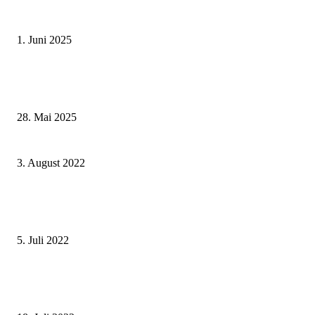
Erlebnisreicher Juni: Spannende Gästeführungen in Stadt und Landkreis
Schweinfurt
1. Juni 2025
Wenn kleine Kicker groß rauskommen – 17. Grundschul-Fußballturnier de
Landkreise in Berkach
28. Mai 2025
jugend creativ: Landes- und Bundessieger bei der VR-Bank Main-Rhön eG
3. August 2022
Gartenamt stellt den Vorentwurf des Freizeitgeländes Katzenberg vor –
Feedback von Bürgerinnen und Bürgern erwünscht!
5. Juli 2022
Weiterbildung in Theorie und Praxis – 2. Schweinfurter Trauma Workshop
Ärzte und OP-Personal am Leopoldina-Krankenhaus