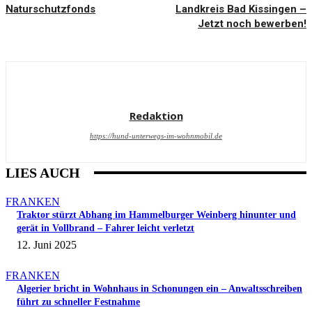
Naturschutzfonds
Landkreis Bad Kissingen –
Jetzt noch bewerben!
Redaktion
https://hund-unterwegs-im-wohnmobil.de
LIES AUCH
FRANKEN
Traktor stürzt Abhang im Hammelburger Weinberg hinunter und
gerät in Vollbrand – Fahrer leicht verletzt
12. Juni 2025
FRANKEN
Algerier bricht in Wohnhaus in Schonungen ein – Anwaltsschreiben
führt zu schneller Festnahme