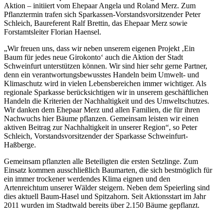
Aktion – initiiert vom Ehepaar Angela und Roland Merz. Zum
Pflanztermin trafen sich Sparkassen-Vorstandsvorsitzender Peter
Schleich, Baureferent Ralf Brettin, das Ehepaar Merz sowie
Forstamtsleiter Florian Haensel.
„Wir freuen uns, dass wir neben unserem eigenen Projekt ‚Ein
Baum für jedes neue Girokonto‘ auch die Aktion der Stadt
Schweinfurt unterstützen können. Wir sind hier sehr gerne Partner,
denn ein verantwortungsbewusstes Handeln beim Umwelt- und
Klimaschutz wird in vielen Lebensbereichen immer wichtiger. Als
regionale Sparkasse berücksichtigen wir in unserem geschäftlichen
Handeln die Kriterien der Nachhaltigkeit und des Umweltschutzes.
Wir danken dem Ehepaar Merz und allen Familien, die für ihren
Nachwuchs hier Bäume pflanzen. Gemeinsam leisten wir einen
aktiven Beitrag zur Nachhaltigkeit in unserer Region“, so Peter
Schleich, Vorstandsvorsitzender der Sparkasse Schweinfurt-
Haßberge.
Gemeinsam pflanzten alle Beteiligten die ersten Setzlinge. Zum
Einsatz kommen ausschließlich Baumarten, die sich bestmöglich für
ein immer trockener werdendes Klima eignen und den
Artenreichtum unserer Wälder steigern. Neben dem Speierling sind
dies aktuell Baum-Hasel und Spitzahorn. Seit Aktionsstart im Jahr
2011 wurden im Stadtwald bereits über 2.150 Bäume gepflanzt.