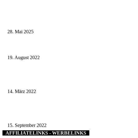
Wenn kleine Kicker groß rauskommen – 17. Grundschul-Fußballturnier de
Landkreise in Berkach
28. Mai 2025
Wechsel in der ZRF-Geschäftsstellenleitung – Marina Höhn übernimmt die
Leitung der Geschäftsstelle des ZRF Schweinfurt
19. August 2022
Volkachs vielseitiger Mainschleifen-Gutschein: Inhaltlich überarbeitet und
fast 100 Annahmestellen noch attraktiver
14. März 2022
Neues Schuljahr, neuer Auftritt: Schulamt Würzburg mit rundum erneuert
Webseiten online
15. September 2022
AFFILIATELINKS - WERBELINKS