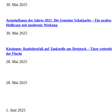
30. Mai 2025
Arzneipflanze des Jahres 2025: Die Gemeine Schafgarbe – Ein uraltes
Heilkraut mit moderner Wirkung
30. Mai 2025
Kitzingen: Raubüberfall auf Tankstelle am Dreistock – Täter weiterhi
der Flucht
28. Mai 2025
Museumsfest und UNESCO-Welterbetag in der Oberen Saline am 1. Juni i
Kissingen
28. Mai 2025
Erlebnisreicher Juni: Spannende Gästeführungen in Stadt und Landkreis
Schweinfurt
1. Juni 2025