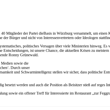
40 Mitglieder der Partei dieBasis in Würzburg
versammelt, um einen K
nne der Bürger und nicht von Interessenvertretern oder Ideologen
stattfin
systematisches, politisches
Versagen über viele Ministerien hinweg
. Es 
che Entscheidungen, ist unsere
Chance, die aktuellen Krisen zu meister
itzende Ronny Grünewald.
n Medien sowie die
chen‘.
Durch unser
tsamkeit und Schwarmintelligenz stellen
wir sicher, dass politische E
dig besetzt werden und auch die
Position als Beisitzer stieß auf reges 
ung sowie ein offener Treff für
Interessierte im Restaurant „zur Feggr