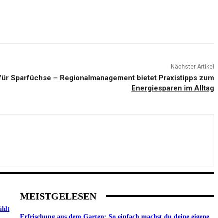
Nächster Artikel
für Sparfüchse – Regionalmanagement bietet Praxistipps zum
Energiesparen im Alltag
MEISTGELESEN
ählt
Erfrischung aus dem Garten: So einfach machst du deine eigene