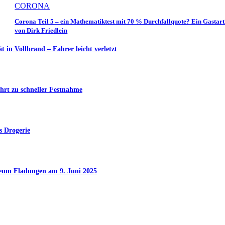
CORONA
Corona Teil 5 – ein Mathematiktest mit 70 % Durchfallquote? Ein Gastart
von Dirk Friedlein
in Vollbrand – Fahrer leicht verletzt
hrt zu schneller Festnahme
s Drogerie
seum Fladungen am 9. Juni 2025