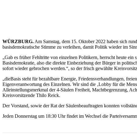
WÜRZBURG.
Am Samstag, dem 15. Oktober 2022 haben sich rund 
basisdemokratische Stimme zu
verleihen, damit Politik wieder im Si
„
Gab es früher Fehltritte von einzelnen Politikern, herrscht heute ein 
Basisdemokratie, also die direkte Einbeziehung der Bürger in politis
sofort wieder gebrochen werden.“, so der frisch gewählte Kreisvors
„
dieBasis steht für bezahlbare Energie, Friedensverhandlungen, freie
Eigenverantwortung des Einzelnen. Wir sind die ‚Lobby für die Mens
Alleinstellungsmerkmal der 4-Säulen Freiheit, Machtbegrenzung, Ach
Kreisvorsitzende Thilo Reick.
Der Vorstand, sowie der Rat der Säulenbeauftragten konnten vollstän
Jeden Donnerstag um 18:30 Uhr findet im Wechsel die Parteiversamml