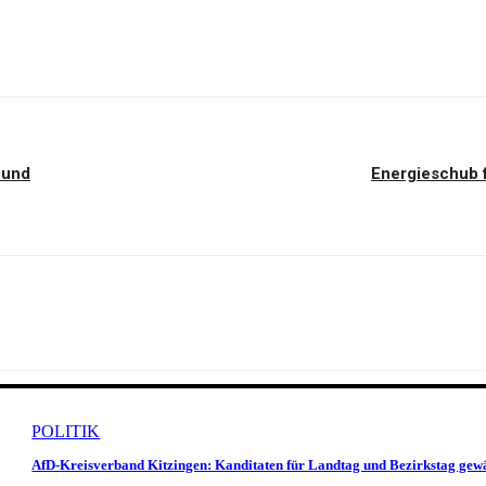
 und
Energieschub 
POLITIK
AfD-Kreisverband Kitzingen: Kanditaten für Landtag und Bezirkstag gew