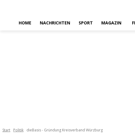
HOME
NACHRICHTEN
SPORT
MAGAZIN
F
Start
Politik
dieBasis - Gründung Kreisverband Würzburg