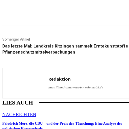
Teilen
Vorheriger Artikel
Das letzte Mal: Landkreis Kitzingen sammelt Erntekunststoffe
Pflanzenschutzmittelverpackungen
Redaktion
https://hund-unterwegs-im-wohnmobil.de
LIES AUCH
NACHRICHTEN
Friedrich Merz, die CDU – und der Preis der Täuschung: Eine Analyse des
politischen Kurswechsels