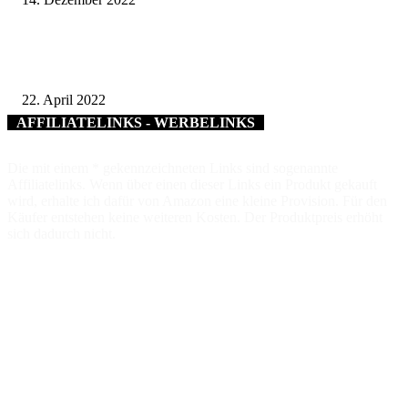
„Zuhause besser leben“ – Wanderausstellung im Bibliotheks- und
Informationszentrum am Marktplatz in Haßfurt
22. April 2022
AFFILIATELINKS - WERBELINKS
Die mit einem * gekennzeichneten Links sind sogenannte
Affiliatelinks. Wenn über einen dieser Links ein Produkt gekauft
wird, erhalte ich dafür von Amazon eine kleine Provision. Für den
Käufer entstehen keine weiteren Kosten. Der Produktpreis erhöht
sich dadurch nicht.