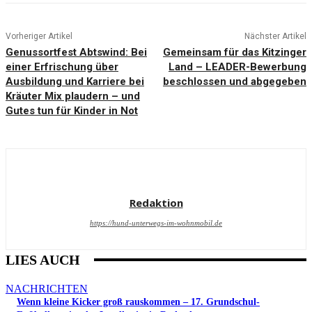
Vorheriger Artikel
Nächster Artikel
Genussortfest Abtswind: Bei
Gemeinsam für das Kitzinger
einer Erfrischung über
Land – LEADER-Bewerbung
Ausbildung und Karriere bei
beschlossen und abgegeben
Kräuter Mix plaudern – und
Gutes tun für Kinder in Not
Redaktion
https://hund-unterwegs-im-wohnmobil.de
LIES AUCH
NACHRICHTEN
Wenn kleine Kicker groß rauskommen – 17. Grundschul-