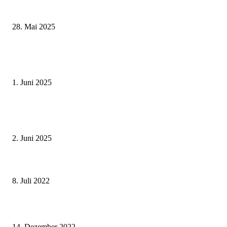
Museumsfest und UNESCO-Welterbetag in der Oberen Saline am 1. Juni i
Kissingen
28. Mai 2025
Erlebnisreicher Juni: Spannende Gästeführungen in Stadt und Landkreis
Schweinfurt
1. Juni 2025
Tradition erleben: Deutscher Mühlentag im Fränkischen Freilandmuseum
Fladungen am 9. Juni 2025
2. Juni 2025
Fortsetzung eines Erfolgsmodells – Start der dritten Periode der
Stiftungsprofessur des TTZ-EMO im August
8. Juli 2022
Klaus Steiner ist der neue Biberberater für das Grabfeld
14. Dezember 2022