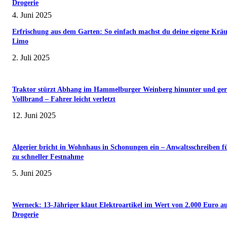
Drogerie
4. Juni 2025
Erfrischung aus dem Garten: So einfach machst du deine eigene Kräu
Limo
2. Juli 2025
Traktor stürzt Abhang im Hammelburger Weinberg hinunter und ger
Vollbrand – Fahrer leicht verletzt
12. Juni 2025
Algerier bricht in Wohnhaus in Schonungen ein – Anwaltsschreiben f
zu schneller Festnahme
5. Juni 2025
Werneck: 13-Jähriger klaut Elektroartikel im Wert von 2.000 Euro a
Drogerie