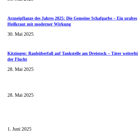
Arzneipflanze des Jahres 2025: Die Gemeine Schafgarbe – Ein uraltes
Heilkraut mit moderner Wirkung
30. Mai 2025
Kitzingen: Raubüberfall auf Tankstelle am Dreistock – Täter weiterhi
der Flucht
28. Mai 2025
Museumsfest und UNESCO-Welterbetag in der Oberen Saline am 1. Juni i
Kissingen
28. Mai 2025
Erlebnisreicher Juni: Spannende Gästeführungen in Stadt und Landkreis
Schweinfurt
1. Juni 2025