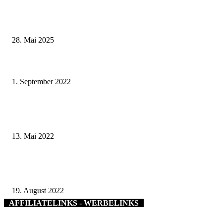
Wenn kleine Kicker groß rauskommen – 17. Grundschul-Fußballturnier de
Landkreise in Berkach
28. Mai 2025
Oberbürgermeister Dr. Dirk Vogel verlängert die Freibadsaison bis Mittwo
Terrassenschwimmbad hat am 07.09.2022 letztmalig geöffnet
1. September 2022
Endlich wieder gemeinsam feiern! – Jetzt Veranstaltungen im Kalender der
Tourist-Info Schweinfurt melden
13. Mai 2022
Seit 40 Jahren gibt es „Schulewirtschaft“-Bayern, jetzt fand ein Treffen in
Kissingen statt
19. August 2022
AFFILIATELINKS - WERBELINKS