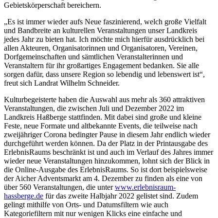
Gebietskörperschaft bereichern.
„Es ist immer wieder aufs Neue faszinierend, welch große Vielfalt
und Bandbreite an kulturellen Veranstaltungen unser Landkreis
jedes Jahr zu bieten hat. Ich möchte mich hierfür ausdrücklich bei
allen Akteuren, Organisatorinnen und Organisatoren, Vereinen,
Dorfgemeinschaften und sämtlichen Veranstalterinnen und
Veranstaltern für ihr großartiges Engagement bedanken. Sie alle
sorgen dafür, dass unsere Region so lebendig und lebenswert ist“,
freut sich Landrat Wilhelm Schneider.
Kulturbegeisterte haben die Auswahl aus mehr als 360 attraktiven
Veranstaltungen, die zwischen Juli und Dezember 2022 im
Landkreis Haßberge stattfinden. Mit dabei sind große und kleine
Feste, neue Formate und altbekannte Events, die teilweise nach
zweijähriger Corona bedingter Pause in diesem Jahr endlich wieder
durchgeführt werden können. Da der Platz in der Printausgabe des
ErlebnisRaums beschränkt ist und auch im Verlauf des Jahres immer
wieder neue Veranstaltungen hinzukommen, lohnt sich der Blick in
die Online-Ausgabe des ErlebnisRaums. So ist dort beispielsweise
der Aicher Adventsmarkt am 4. Dezember zu finden als eine von
über 560 Veranstaltungen, die unter
www.erlebnisraum-
hassberge.de
für das zweite Halbjahr 2022 gelistet sind. Zudem
gelingt mithilfe von Orts- und Datumsfiltern wie auch
Kategoriefiltern mit nur wenigen Klicks eine einfache und