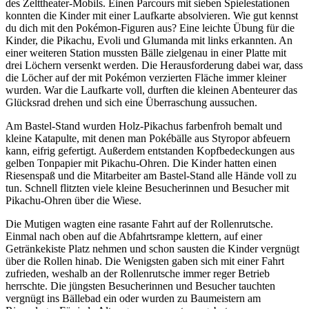
des Zelttheater-Mobils. Einen Parcours mit sieben Spielestationen
konnten die Kinder mit einer Laufkarte absolvieren. Wie gut kennst
du dich mit den Pokémon-Figuren aus? Eine leichte Übung für die
Kinder, die Pikachu, Evoli und Glumanda mit links erkannten. An
einer weiteren Station mussten Bälle zielgenau in einer Platte mit
drei Löchern versenkt werden. Die Herausforderung dabei war, dass
die Löcher auf der mit Pokémon verzierten Fläche immer kleiner
wurden. War die Laufkarte voll, durften die kleinen Abenteurer das
Glücksrad drehen und sich eine Überraschung aussuchen.
Am Bastel-Stand wurden Holz-Pikachus farbenfroh bemalt und
kleine Katapulte, mit denen man Pokébälle aus Styropor abfeuern
kann, eifrig gefertigt. Außerdem entstanden Kopfbedeckungen aus
gelben Tonpapier mit Pikachu-Ohren. Die Kinder hatten einen
Riesenspaß und die Mitarbeiter am Bastel-Stand alle Hände voll zu
tun. Schnell flitzten viele kleine Besucherinnen und Besucher mit
Pikachu-Ohren über die Wiese.
Die Mutigen wagten eine rasante Fahrt auf der Rollenrutsche.
Einmal nach oben auf die Abfahrtsrampe klettern, auf einer
Getränkekiste Platz nehmen und schon sausten die Kinder vergnügt
über die Rollen hinab. Die Wenigsten gaben sich mit einer Fahrt
zufrieden, weshalb an der Rollenrutsche immer reger Betrieb
herrschte. Die jüngsten Besucherinnen und Besucher tauchten
vergnügt ins Bällebad ein oder wurden zu Baumeistern am