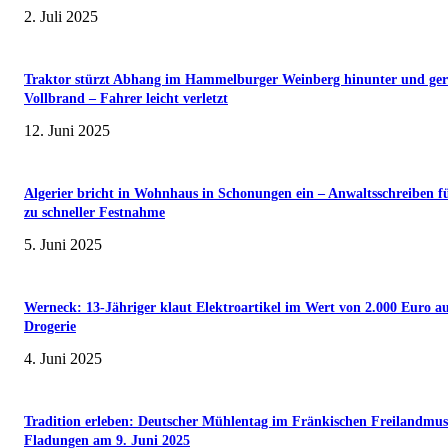
2. Juli 2025
Traktor stürzt Abhang im Hammelburger Weinberg hinunter und ger
Vollbrand – Fahrer leicht verletzt
12. Juni 2025
Algerier bricht in Wohnhaus in Schonungen ein – Anwaltsschreiben f
zu schneller Festnahme
5. Juni 2025
Werneck: 13-Jähriger klaut Elektroartikel im Wert von 2.000 Euro a
Drogerie
4. Juni 2025
Tradition erleben: Deutscher Mühlentag im Fränkischen Freilandmu
Fladungen am 9. Juni 2025