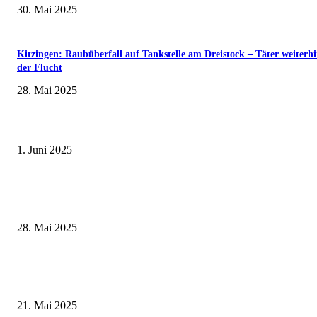
30. Mai 2025
Kitzingen: Raubüberfall auf Tankstelle am Dreistock – Täter weiterhi
der Flucht
28. Mai 2025
Erlebnisreicher Juni: Spannende Gästeführungen in Stadt und Landkreis
Schweinfurt
1. Juni 2025
Wenn kleine Kicker groß rauskommen – 17. Grundschul-Fußballturnier de
Landkreise in Berkach
28. Mai 2025
Zeitreise am Main: Großer Mittelaltermarkt an der Leonhard-Frank-Prom
in Würzburg
21. Mai 2025