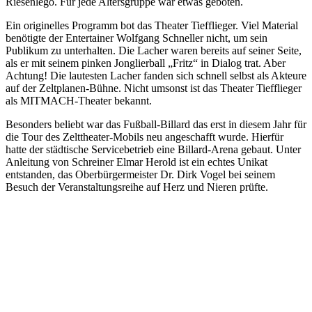
Riesenlego. Für jede Altersgruppe war etwas geboten.
Ein originelles Programm bot das Theater Tiefflieger. Viel Material
benötigte der Entertainer Wolfgang Schneller nicht, um sein
Publikum zu unterhalten. Die Lacher waren bereits auf seiner Seite,
als er mit seinem pinken Jonglierball „Fritz“ in Dialog trat. Aber
Achtung! Die lautesten Lacher fanden sich schnell selbst als Akteure
auf der Zeltplanen-Bühne. Nicht umsonst ist das Theater Tiefflieger
als MITMACH-Theater bekannt.
Besonders beliebt war das Fußball-Billard das erst in diesem Jahr für
die Tour des Zelttheater-Mobils neu angeschafft wurde. Hierfür
hatte der städtische Servicebetrieb eine Billard-Arena gebaut. Unter
Anleitung von Schreiner Elmar Herold ist ein echtes Unikat
entstanden, das Oberbürgermeister Dr. Dirk Vogel bei seinem
Besuch der Veranstaltungsreihe auf Herz und Nieren prüfte.