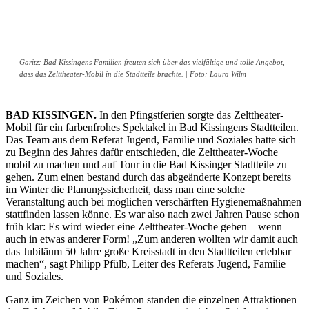
Garitz: Bad Kissingens Familien freuten sich über das vielfältige und tolle Angebot,
dass das Zelttheater-Mobil in die Stadtteile brachte. | Foto: Laura Wilm
BAD KISSINGEN.
In den Pfingstferien sorgte das Zelttheater-
Mobil für ein farbenfrohes Spektakel in Bad Kissingens Stadtteilen.
Das Team aus dem Referat Jugend, Familie und Soziales hatte sich
zu Beginn des Jahres dafür entschieden, die Zelttheater-Woche
mobil zu machen und auf Tour in die Bad Kissinger Stadtteile zu
gehen. Zum einen bestand durch das abgeänderte Konzept bereits
im Winter die Planungssicherheit, dass man eine solche
Veranstaltung auch bei möglichen verschärften Hygienemaßnahmen
stattfinden lassen könne. Es war also nach zwei Jahren Pause schon
früh klar: Es wird wieder eine Zelttheater-Woche geben – wenn
auch in etwas anderer Form! „Zum anderen wollten wir damit auch
das Jubiläum 50 Jahre große Kreisstadt in den Stadtteilen erlebbar
machen“, sagt Philipp Pfülb, Leiter des Referats Jugend, Familie
und Soziales.
Ganz im Zeichen von Pokémon standen die einzelnen Attraktionen