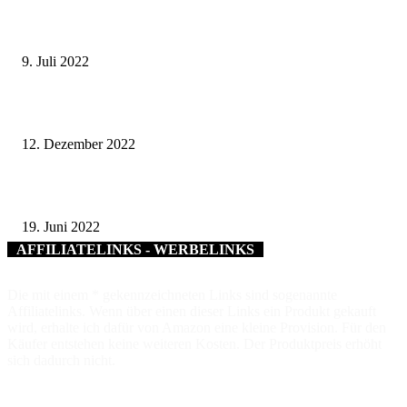
Schachtdeckelsanierung in Bad Kissingen geht in Hausen und im Stadtgebi
weiter
9. Juli 2022
Querungshilfe in der Ortsdurchfahrt Markt Einersheim wird eingeweiht
12. Dezember 2022
Der bundesweite Digitaltag in der Stadtbücherei Würzburg
19. Juni 2022
AFFILIATELINKS - WERBELINKS
Die mit einem * gekennzeichneten Links sind sogenannte
Affiliatelinks. Wenn über einen dieser Links ein Produkt gekauft
wird, erhalte ich dafür von Amazon eine kleine Provision. Für den
Käufer entstehen keine weiteren Kosten. Der Produktpreis erhöht
sich dadurch nicht.