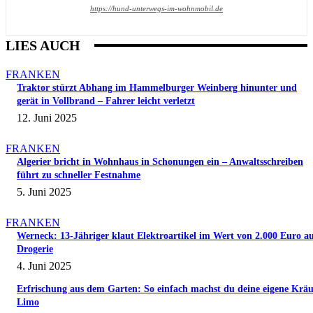
https://hund-unterwegs-im-wohnmobil.de
LIES AUCH
FRANKEN
Traktor stürzt Abhang im Hammelburger Weinberg hinunter und
gerät in Vollbrand – Fahrer leicht verletzt
12. Juni 2025
FRANKEN
Algerier bricht in Wohnhaus in Schonungen ein – Anwaltsschreiben
führt zu schneller Festnahme
5. Juni 2025
FRANKEN
Werneck: 13-Jähriger klaut Elektroartikel im Wert von 2.000 Euro a
Drogerie
4. Juni 2025
Erfrischung aus dem Garten: So einfach machst du deine eigene Kräu
Limo