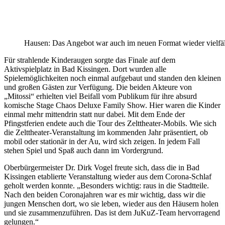
Hausen: Das Angebot war auch im neuen Format wieder vielfälti
Für strahlende Kinderaugen sorgte das Finale auf dem
Aktivspielplatz in Bad Kissingen. Dort wurden alle
Spielemöglichkeiten noch einmal aufgebaut und standen den kleinen
und großen Gästen zur Verfügung. Die beiden Akteure von
„Mitossi“ erhielten viel Beifall vom Publikum für ihre absurd
komische Stage Chaos Deluxe Family Show. Hier waren die Kinder
einmal mehr mittendrin statt nur dabei. Mit dem Ende der
Pfingstferien endete auch die Tour des Zelttheater-Mobils. Wie sich
die Zelttheater-Veranstaltung im kommenden Jahr präsentiert, ob
mobil oder stationär in der Au, wird sich zeigen. In jedem Fall
stehen Spiel und Spaß auch dann im Vordergrund.
Oberbürgermeister Dr. Dirk Vogel freute sich, dass die in Bad
Kissingen etablierte Veranstaltung wieder aus dem Corona-Schlaf
geholt werden konnte. „Besonders wichtig: raus in die Stadtteile.
Nach den beiden Coronajahren war es mir wichtig, dass wir die
jungen Menschen dort, wo sie leben, wieder aus den Häusern holen
und sie zusammenzuführen. Das ist dem JuKuZ-Team hervorragend
gelungen.“