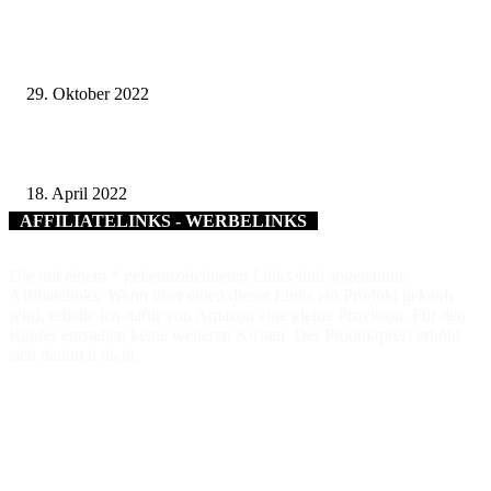
Unternehmen in der Region wollen familienorientiert, weltoffen und flexi
sein
29. Oktober 2022
Schweinfurter Volksfesttaler ab 19. April erhältlich
18. April 2022
AFFILIATELINKS - WERBELINKS
Die mit einem * gekennzeichneten Links sind sogenannte
Affiliatelinks. Wenn über einen dieser Links ein Produkt gekauft
wird, erhalte ich dafür von Amazon eine kleine Provision. Für den
Käufer entstehen keine weiteren Kosten. Der Produktpreis erhöht
sich dadurch nicht.