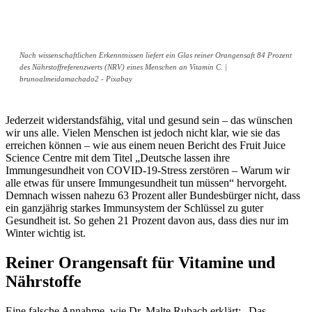
Nach wissenschaftlichen Erkenntnissen liefert ein Glas reiner Orangensaft 84 Prozent
des Nährstoffreferenzwerts (NRV) eines Menschen an Vitamin C. |
brunoalmeidamachado2 - Pixabay
Jederzeit widerstandsfähig, vital und gesund sein – das wünschen
wir uns alle. Vielen Menschen ist jedoch nicht klar, wie sie das
erreichen können – wie aus einem neuen Bericht des Fruit Juice
Science Centre mit dem Titel „Deutsche lassen ihre
Immungesundheit von COVID-19-Stress zerstören – Warum wir
alle etwas für unsere Immungesundheit tun müssen“ hervorgeht.
Demnach wissen nahezu 63 Prozent aller Bundesbürger nicht, dass
ein ganzjährig starkes Immunsystem der Schlüssel zu guter
Gesundheit ist. So gehen 21 Prozent davon aus, dass dies nur im
Winter wichtig ist.
Reiner Orangensaft für Vitamine und
Nährstoffe
Eine falsche Annahme, wie Dr. Malte Rubach erklärt: „Das