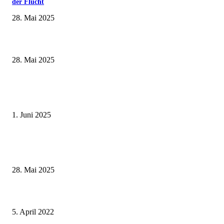
der Flucht
28. Mai 2025
Museumsfest und UNESCO-Welterbetag in der Oberen Saline am 1. Juni i
Kissingen
28. Mai 2025
Erlebnisreicher Juni: Spannende Gästeführungen in Stadt und Landkreis
Schweinfurt
1. Juni 2025
Wenn kleine Kicker groß rauskommen – 17. Grundschul-Fußballturnier de
Landkreise in Berkach
28. Mai 2025
Über 600 bunt bemalte Eier und üppiger Grünschmuck: Der Zürch hat end
wieder einen Osterbrunnen
5. April 2022