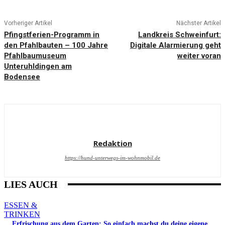
Vorheriger Artikel
Nächster Artikel
Pfingstferien-Programm in
Landkreis Schweinfurt:
den Pfahlbauten – 100 Jahre
Digitale Alarmierung geht
Pfahlbaumuseum
weiter voran
Unteruhldingen am
Bodensee
Redaktion
https://hund-unterwegs-im-wohnmobil.de
LIES AUCH
ESSEN &
TRINKEN
Erfrischung aus dem Garten: So einfach machst du deine eigene