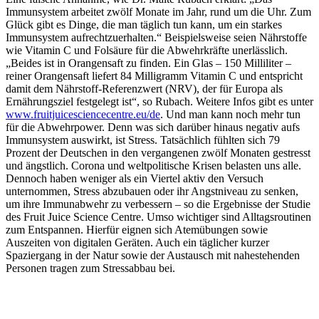
Immunsystem arbeitet zwölf Monate im Jahr, rund um die Uhr. Zum
Glück gibt es Dinge, die man täglich tun kann, um ein starkes
Immunsystem aufrechtzuerhalten.“ Beispielsweise seien Nährstoffe
wie Vitamin C und Folsäure für die Abwehrkräfte unerlässlich.
„Beides ist in Orangensaft zu finden. Ein Glas – 150 Milliliter –
reiner Orangensaft liefert 84 Milligramm Vitamin C und entspricht
damit dem Nährstoff-Referenzwert (NRV), der für Europa als
Ernährungsziel festgelegt ist“, so Rubach. Weitere Infos gibt es unter
www.fruitjuicesciencecentre.eu/de
. Und man kann noch mehr tun
für die Abwehrpower. Denn was sich darüber hinaus negativ aufs
Immunsystem auswirkt, ist Stress. Tatsächlich fühlten sich 79
Prozent der Deutschen in den vergangenen zwölf Monaten gestresst
und ängstlich. Corona und weltpolitische Krisen belasten uns alle.
Dennoch haben weniger als ein Viertel aktiv den Versuch
unternommen, Stress abzubauen oder ihr Angstniveau zu senken,
um ihre Immunabwehr zu verbessern – so die Ergebnisse der Studie
des Fruit Juice Science Centre. Umso wichtiger sind Alltagsroutinen
zum Entspannen. Hierfür eignen sich Atemübungen sowie
Auszeiten von digitalen Geräten. Auch ein täglicher kurzer
Spaziergang in der Natur sowie der Austausch mit nahestehenden
Personen tragen zum Stressabbau bei.