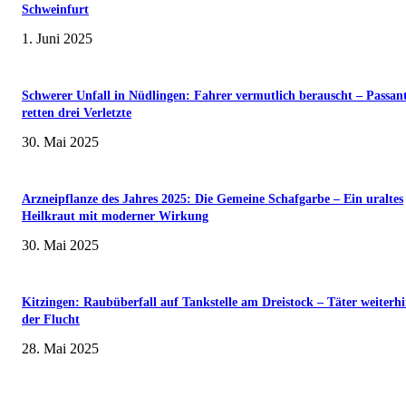
Schweinfurt
1. Juni 2025
Schwerer Unfall in Nüdlingen: Fahrer vermutlich berauscht – Passan
retten drei Verletzte
30. Mai 2025
Arzneipflanze des Jahres 2025: Die Gemeine Schafgarbe – Ein uraltes
Heilkraut mit moderner Wirkung
30. Mai 2025
Kitzingen: Raubüberfall auf Tankstelle am Dreistock – Täter weiterhi
der Flucht
28. Mai 2025
Museumsfest und UNESCO-Welterbetag in der Oberen Saline am 1. Juni i
Kissingen