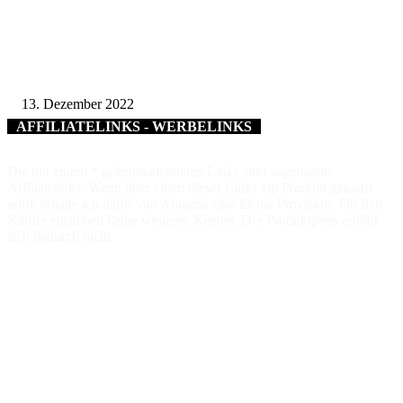
Für außerordentliche Verdienste um die Feuerwehren im Landkreis Würzb
Kreisbrandrat Michael Reitzenstein erhält Deutsches Feuerwehr-Ehrenkreu
Gold
13. Dezember 2022
AFFILIATELINKS - WERBELINKS
Die mit einem * gekennzeichneten Links sind sogenannte
Affiliatelinks. Wenn über einen dieser Links ein Produkt gekauft
wird, erhalte ich dafür von Amazon eine kleine Provision. Für den
Käufer entstehen keine weiteren Kosten. Der Produktpreis erhöht
sich dadurch nicht.