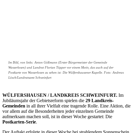
Im Bild, von links: Anton Gößmann (Erster Bürgermeister der Gemeinde
Wasserlosen) und Landrat Florian Töpper vor einem Motiv, das auch auf der
Postkarte von Wasserlosen zu sehen ist: Die Wülfershausener Kapelle. Foto: Andreas
Lösch/Landratsamt Schweinfurt
WÜLFERSHAUSEN / LANDKREIS SCHWEINFURT.
Im
Jubiläumsjahr der Gebietsreform spielen die
29 Landkreis-
Gemeinden
in all ihrer Vielfalt eine tragende Rolle. Eine Aktion, die
vor allem auf die Besonderheiten jeder einzelnen Gemeinde
aufmerksam machen soll, ist in dieser Woche gestartet: Die
Postkarten-Serie
.
Der Auftakt erfolgte in dieser Woche bei strahlendem Sonnenschein