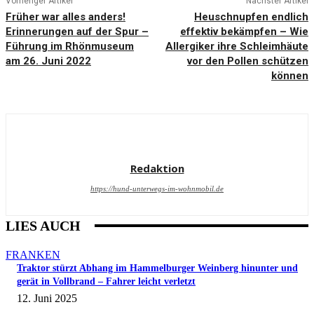
Vorheriger Artikel
Nächster Artikel
Früher war alles anders!
Heuschnupfen endlich
Erinnerungen auf der Spur –
effektiv bekämpfen – Wie
Führung im Rhönmuseum
Allergiker ihre Schleimhäute
am 26. Juni 2022
vor den Pollen schützen
können
Redaktion
https://hund-unterwegs-im-wohnmobil.de
LIES AUCH
FRANKEN
Traktor stürzt Abhang im Hammelburger Weinberg hinunter und
gerät in Vollbrand – Fahrer leicht verletzt
12. Juni 2025