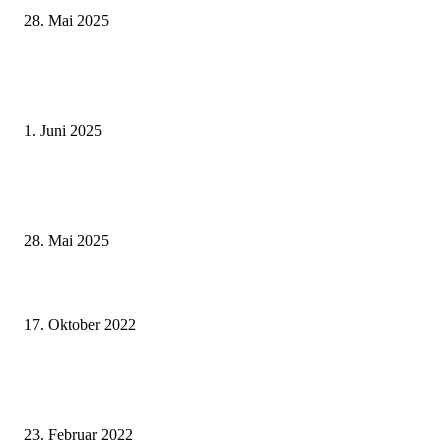
28. Mai 2025
Erlebnisreicher Juni: Spannende Gästeführungen in Stadt und Landkreis
Schweinfurt
1. Juni 2025
Wenn kleine Kicker groß rauskommen – 17. Grundschul-Fußballturnier de
Landkreise in Berkach
28. Mai 2025
„Engagement für Bio darf auch Wertgeschätzt werden – ein Besuch beim B
Imker“
17. Oktober 2022
Outdoor-Sportstation und ein Spielplatz in Kützberg: Pabst Transport
unterstützt mit 5.000 Euro die Bewegung in der Region
23. Februar 2022