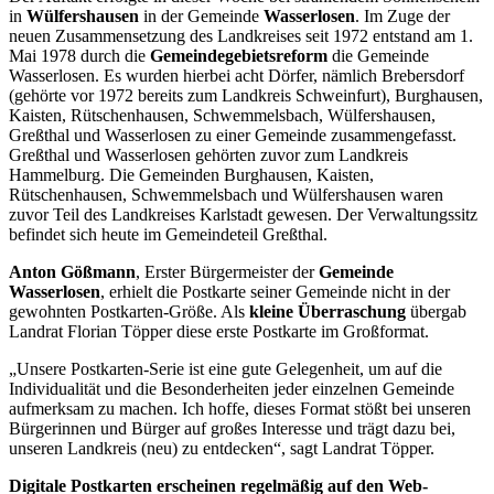
in
Wülfershausen
in der Gemeinde
Wasserlosen
. Im Zuge der
neuen Zusammensetzung des Landkreises seit 1972 entstand am 1.
Mai 1978 durch die
Gemeindegebietsreform
die Gemeinde
Wasserlosen. Es wurden hierbei acht Dörfer, nämlich Brebersdorf
(gehörte vor 1972 bereits zum Landkreis Schweinfurt), Burghausen,
Kaisten, Rütschenhausen, Schwemmelsbach, Wülfershausen,
Greßthal und Wasserlosen zu einer Gemeinde zusammengefasst.
Greßthal und Wasserlosen gehörten zuvor zum Landkreis
Hammelburg. Die Gemeinden Burghausen, Kaisten,
Rütschenhausen, Schwemmelsbach und Wülfershausen waren
zuvor Teil des Landkreises Karlstadt gewesen. Der Verwaltungssitz
befindet sich heute im Gemeindeteil Greßthal.
Anton Gößmann
, Erster Bürgermeister der
Gemeinde
Wasserlosen
, erhielt die Postkarte seiner Gemeinde nicht in der
gewohnten Postkarten-Größe. Als
kleine Überraschung
übergab
Landrat Florian Töpper diese erste Postkarte im Großformat.
„Unsere Postkarten-Serie ist eine gute Gelegenheit, um auf die
Individualität und die Besonderheiten jeder einzelnen Gemeinde
aufmerksam zu machen. Ich hoffe, dieses Format stößt bei unseren
Bürgerinnen und Bürger auf großes Interesse und trägt dazu bei,
unseren Landkreis (neu) zu entdecken“, sagt Landrat Töpper.
Digitale Postkarten erscheinen regelmäßig auf den Web-