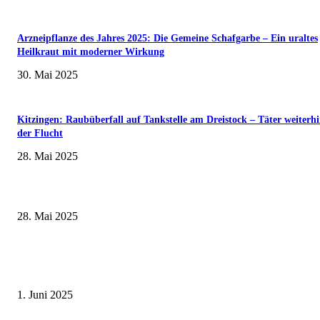
Arzneipflanze des Jahres 2025: Die Gemeine Schafgarbe – Ein uraltes
Heilkraut mit moderner Wirkung
30. Mai 2025
Kitzingen: Raubüberfall auf Tankstelle am Dreistock – Täter weiterhi
der Flucht
28. Mai 2025
Museumsfest und UNESCO-Welterbetag in der Oberen Saline am 1. Juni i
Kissingen
28. Mai 2025
Erlebnisreicher Juni: Spannende Gästeführungen in Stadt und Landkreis
Schweinfurt
1. Juni 2025