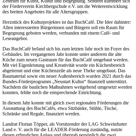
Zentrum für Kunst, Kultur und Begegnung. Seitdem kümmert sich
der Förderverein Kirchbergschule e.V. um die Weiterentwicklung
des breiten Angebotes für alle Altersgruppen.
Herzstück des Kulturprojektes ist das BuchCafé. Die Idee dahinter:
Allen interessierten Bürgerinnen und Bürgern soll ein Raum für
Begegnung geboten werden, verbunden mit einem Café- und
Leseangebot.
Das BuchCafé befand sich bis zum letzten Jahr noch im Foyer des
Gebäudes. Im vergangenen Jahr konnte unter anderem die alte
Küche zum neuen Gastraum für das BuchCafé umgebaut werden.
Mit viel Eigenleistung und Kreativität wurde ein Küchenbereich
abgetrennt und eine Küchenzeile als neue Theke umgebaut. Das
Baumaterial sowie ein neuer Außenbereich wurden 2021 durch das
Bundes-Förderprogramm „Neustart Kultur“ finanziell unterstützt.
Nachdem die baulichen Maßnahmen weitgehend umgesetzt werden
konnten, fehlte noch die entsprechende Einrichtung.
In diesem Jahr konnte mit gleich zwei regionalen Förderungen die
Ausstattung des BuchCafés, etwa Sitzbänke, Stühle, Tische,
Schränke und Regale, finanziert werden.
Landrat Florian Töpper, als Vorsitzender der LAG Schweinfurter
Land e. V. auch für die LEADER-Förderung zuständig, nutzte
diesen erfreulichen Anlass und übergab persönlich die zwei