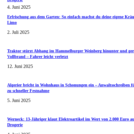
4. Juni 2025
Erfrischung aus dem Garten: So einfach machst du deine eigene Kräu
Limo
2. Juli 2025
Traktor stürzt Abhang im Hammelburger Weinberg hinunter und ger
Vollbrand – Fahrer leicht verletzt
12. Juni 2025
Algerier bricht in Wohnhaus in Schonungen ein – Anwaltsschreiben f
zu schneller Festnahme
5. Juni 2025
Werneck: 13-Jähriger klaut Elektroartikel im Wert von 2.000 Euro a
Drogerie