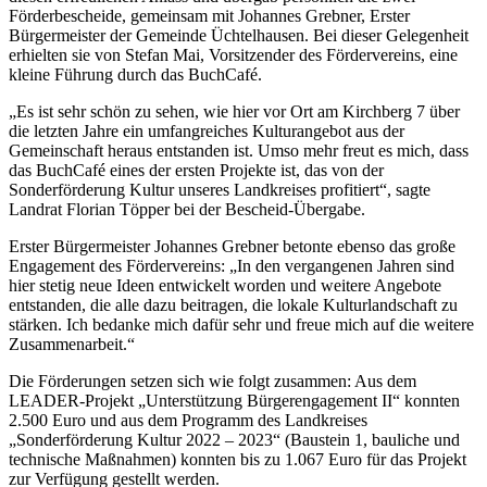
Förderbescheide, gemeinsam mit Johannes Grebner, Erster
Bürgermeister der Gemeinde Üchtelhausen. Bei dieser Gelegenheit
erhielten sie von Stefan Mai, Vorsitzender des Fördervereins, eine
kleine Führung durch das BuchCafé.
„Es ist sehr schön zu sehen, wie hier vor Ort am Kirchberg 7 über
die letzten Jahre ein umfangreiches Kulturangebot aus der
Gemeinschaft heraus entstanden ist. Umso mehr freut es mich, dass
das BuchCafé eines der ersten Projekte ist, das von der
Sonderförderung Kultur unseres Landkreises profitiert“, sagte
Landrat Florian Töpper bei der Bescheid-Übergabe.
Erster Bürgermeister Johannes Grebner betonte ebenso das große
Engagement des Fördervereins: „In den vergangenen Jahren sind
hier stetig neue Ideen entwickelt worden und weitere Angebote
entstanden, die alle dazu beitragen, die lokale Kulturlandschaft zu
stärken. Ich bedanke mich dafür sehr und freue mich auf die weitere
Zusammenarbeit.“
Die Förderungen setzen sich wie folgt zusammen: Aus dem
LEADER-Projekt „Unterstützung Bürgerengagement II“ konnten
2.500 Euro und aus dem Programm des Landkreises
„Sonderförderung Kultur 2022 – 2023“ (Baustein 1, bauliche und
technische Maßnahmen) konnten bis zu 1.067 Euro für das Projekt
zur Verfügung gestellt werden.