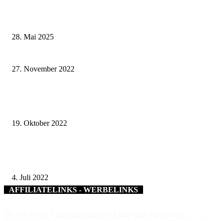
Wenn kleine Kicker groß rauskommen – 17. Grundschul-Fußballturnier de
Landkreise in Berkach
28. Mai 2025
Conn Barracks: Bürgerdialoge stoßen auf großes Interesse
27. November 2022
Stadt und Landkreis Würzburg veranstalten alkoholfreie School´s Out
Halloween Party
19. Oktober 2022
Zwei grüne Daumen für den Landkreis Rhön-Grabfeld – Tristan Vogt folgt
Georg Hansul als Kreisfachberater für Gartenkultur und Landespflege
4. Juli 2022
AFFILIATELINKS - WERBELINKS
Die mit einem * gekennzeichneten Links sind sogenannte