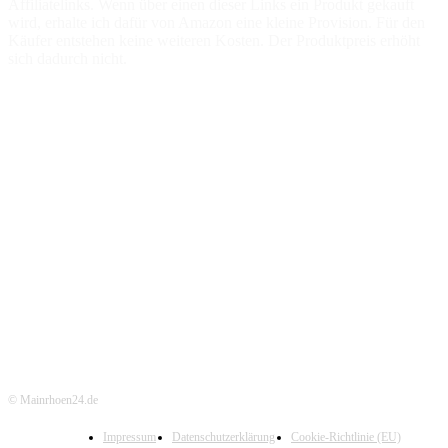
Affiliatelinks. Wenn über einen dieser Links ein Produkt gekauft
wird, erhalte ich dafür von Amazon eine kleine Provision. Für den
Käufer entstehen keine weiteren Kosten. Der Produktpreis erhöht
sich dadurch nicht.
© Mainrhoen24.de
Impressum
Datenschutzerklärung
Cookie-Richtlinie (EU)