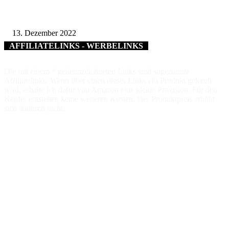
Kreisbrandrat Michael Reitzenstein erhält Deutsches Feuerwehr-Ehrenkreu
Gold
13. Dezember 2022
AFFILIATELINKS - WERBELINKS
Die mit einem * gekennzeichneten Links sind sogenannte
Affiliatelinks. Wenn über einen dieser Links ein Produkt gekauft
wird, erhalte ich dafür von Amazon eine kleine Provision. Für den
Käufer entstehen keine weiteren Kosten. Der Produktpreis erhöht
sich dadurch nicht.