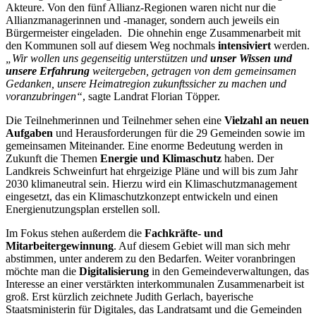
Akteure. Von den fünf Allianz-Regionen waren nicht nur die
Allianzmanagerinnen und -manager, sondern auch jeweils ein
Bürgermeister eingeladen. Die ohnehin enge Zusammenarbeit mit
den Kommunen soll auf diesem Weg nochmals
intensiviert
werden.
„Wir wollen uns gegenseitig unterstützen und
unser Wissen und
unsere Erfahrung
weitergeben, getragen von dem gemeinsamen
Gedanken, unsere Heimatregion zukunftssicher zu machen und
voranzubringen“
, sagte Landrat Florian Töpper.
Die Teilnehmerinnen und Teilnehmer sehen eine
Vielzahl an neuen
Aufgaben
und Herausforderungen für die 29 Gemeinden sowie im
gemeinsamen Miteinander. Eine enorme Bedeutung werden in
Zukunft die Themen
Energie und Klimaschutz
haben. Der
Landkreis Schweinfurt hat ehrgeizige Pläne und will bis zum Jahr
2030 klimaneutral sein. Hierzu wird ein Klimaschutzmanagement
eingesetzt, das ein Klimaschutzkonzept entwickeln und einen
Energienutzungsplan erstellen soll.
Im Fokus stehen außerdem die
Fachkräfte- und
Mitarbeitergewinnung
. Auf diesem Gebiet will man sich mehr
abstimmen, unter anderem zu den Bedarfen. Weiter voranbringen
möchte man die
Digitalisierung
in den Gemeindeverwaltungen, das
Interesse an einer verstärkten interkommunalen Zusammenarbeit ist
groß. Erst kürzlich zeichnete Judith Gerlach, bayerische
Staatsministerin für Digitales, das Landratsamt und die Gemeinden