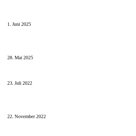
Erlebnisreicher Juni: Spannende Gästeführungen in Stadt und Landkreis
Schweinfurt
1. Juni 2025
Wenn kleine Kicker groß rauskommen – 17. Grundschul-Fußballturnier de
Landkreise in Berkach
28. Mai 2025
Hinweis der Wasserschutzpolizei Würzburg zu den Verhaltensregeln am un
dem Main
23. Juli 2022
Medienzentrum Schweinfurt unterstützt ukrainische Schülerinnen und Sch
im Unterricht
22. November 2022
Für außerordentliche Verdienste um die Feuerwehren im Landkreis Würzb