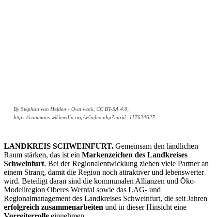
By Stephan van Helden - Own work, CC BY-SA 4.0,
https://commons.wikimedia.org/w/index.php?curid=117624627
LANDKREIS SCHWEINFURT.
Gemeinsam den ländlichen
Raum stärken, das ist ein
Markenzeichen des Landkreises
Schweinfurt
. Bei der Regionalentwicklung ziehen viele Partner an
einem Strang, damit die Region noch attraktiver und lebenswerter
wird. Beteiligt daran sind die kommunalen Allianzen und Öko-
Modellregion Oberes Werntal sowie das LAG- und
Regionalmanagement des Landkreises Schweinfurt, die seit Jahren
erfolgreich zusammenarbeiten
und in dieser Hinsicht eine
Vorreiterrolle
einnehmen.