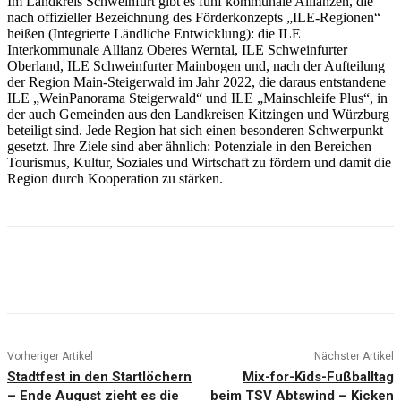
Im Landkreis Schweinfurt gibt es fünf kommunale Allianzen, die
nach offizieller Bezeichnung des Förderkonzepts „ILE-Regionen“
heißen (Integrierte Ländliche Entwicklung): die ILE
Interkommunale Allianz Oberes Werntal, ILE Schweinfurter
Oberland, ILE Schweinfurter Mainbogen und, nach der Aufteilung
der Region Main-Steigerwald im Jahr 2022, die daraus entstandene
ILE „WeinPanorama Steigerwald“ und ILE „Mainschleife Plus“, in
der auch Gemeinden aus den Landkreisen Kitzingen und Würzburg
beteiligt sind. Jede Region hat sich einen besonderen Schwerpunkt
gesetzt. Ihre Ziele sind aber ähnlich: Potenziale in den Bereichen
Tourismus, Kultur, Soziales und Wirtschaft zu fördern und damit die
Region durch Kooperation zu stärken.
Vorheriger Artikel
Nächster Artikel
Stadtfest in den Startlöchern
Mix-for-Kids-Fußballtag
– Ende August zieht es die
beim TSV Abtswind – Kicken