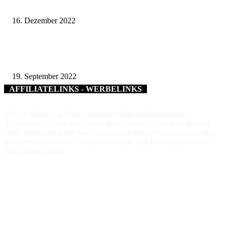
Schweinfurt
16. Dezember 2022
Langeweile im Museum? – Nicht mit Emil! – Heimatforscher auf spannen
Entdeckungstour durch die Museen im Landkreis Haßberge
19. September 2022
AFFILIATELINKS - WERBELINKS
Die mit einem * gekennzeichneten Links sind sogenannte
Affiliatelinks. Wenn über einen dieser Links ein Produkt gekauft
wird, erhalte ich dafür von Amazon eine kleine Provision. Für den
Käufer entstehen keine weiteren Kosten. Der Produktpreis erhöht
sich dadurch nicht.