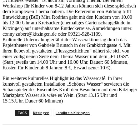
„Virtuelles Wasser“ ist auch am Vormittag Thema: Bei einem
Workshop für Kinder von 8-12 Jahren können sich diese spielerisch
dem komplexen Thema nähern. Die Referentin von Bildung trifft
Entwicklung (BtE) Mira Rodrian geht mit den Kindern von 10.00
bis 12.00 Uhr am Kreisacker (ehemaliges Gartenschaugelände in
Kitzingen) auf unterhaltsame Entdeckerreise. Anmeldungen unter:
conny.zubert@kitzingen.de oder 09321-928-1109.
Kulturelle Untermalung erfährt der Wasseraktionstag durch das
Papiertheater von Gabriele Brunsch in der Grabkirchgasse 4. Mit
ihren liebevoll gestalteten „Flussgeschichten“ nähert sie sich von
einer völlig neuen Seite dem Thema Wasser und dem „FLUSS“.
(Start jeweils um 14.00 Uhr und 16.00 Uhr, Dauer: 60 Minuten,
Kosten für Kinder ab 8 Jahren: 8 €, Erwachsene: 10 €).
Ein weiteres kulturelles Highlight ist das Wassercafé. In ihrer
kunstvoll gestalteten Installation „Schönes Wasser“ servieren die
Schauspieler des Ensembles Kroft den Besuchern auf dem Kitzinger
Marktplatz Wasser als wäre es Wein. (Start 13.15 Uhr und
15.15.Uhr, Dauer 60 Minuten)
TAGS
Kitzingen
Landkreis Kitzingen