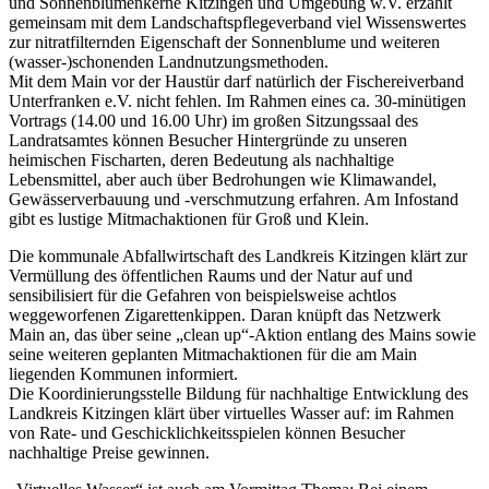
und Sonnenblumenkerne Kitzingen und Umgebung w.V. erzählt
gemeinsam mit dem Landschaftspflegeverband viel Wissenswertes
zur nitratfilternden Eigenschaft der Sonnenblume und weiteren
(wasser-)schonenden Landnutzungsmethoden.
Mit dem Main vor der Haustür darf natürlich der Fischereiverband
Unterfranken e.V. nicht fehlen. Im Rahmen eines ca. 30-minütigen
Vortrags (14.00 und 16.00 Uhr) im großen Sitzungssaal des
Landratsamtes können Besucher Hintergründe zu unseren
heimischen Fischarten, deren Bedeutung als nachhaltige
Lebensmittel, aber auch über Bedrohungen wie Klimawandel,
Gewässerverbauung und -verschmutzung erfahren. Am Infostand
gibt es lustige Mitmachaktionen für Groß und Klein.
Die kommunale Abfallwirtschaft des Landkreis Kitzingen klärt zur
Vermüllung des öffentlichen Raums und der Natur auf und
sensibilisiert für die Gefahren von beispielsweise achtlos
weggeworfenen Zigarettenkippen. Daran knüpft das Netzwerk
Main an, das über seine „clean up“-Aktion entlang des Mains sowie
seine weiteren geplanten Mitmachaktionen für die am Main
liegenden Kommunen informiert.
Die Koordinierungsstelle Bildung für nachhaltige Entwicklung des
Landkreis Kitzingen klärt über virtuelles Wasser auf: im Rahmen
von Rate- und Geschicklichkeitsspielen können Besucher
nachhaltige Preise gewinnen.