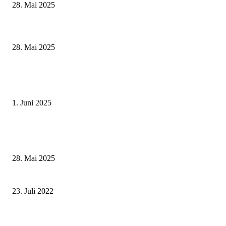
28. Mai 2025
Museumsfest und UNESCO-Welterbetag in der Oberen Saline am 1. Juni i
Kissingen
28. Mai 2025
Erlebnisreicher Juni: Spannende Gästeführungen in Stadt und Landkreis
Schweinfurt
1. Juni 2025
Wenn kleine Kicker groß rauskommen – 17. Grundschul-Fußballturnier de
Landkreise in Berkach
28. Mai 2025
Neuausrichtung für das Pflegeheim Heidenfeld
23. Juli 2022
Grundschule Am Zabelstein gestaltet Weihnachtskarten für das Landratsam